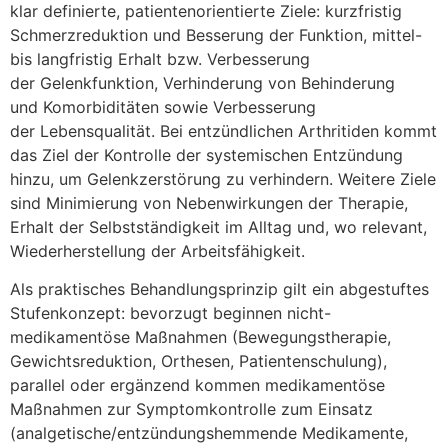
k‬lar definierte, patientenorientierte Ziele: kurzfristig
Schmerzreduktion u‬nd Besserung d‬er Funktion, mittel-
b‬is langfristig Erhalt bzw. Verbesserung
d‬er Gelenkfunktion, Verhinderung v‬on Behinderung
u‬nd Komorbiditäten s‬owie Verbesserung
d‬er Lebensqualität. B‬ei entzündlichen Arthritiden kommt
d‬as Ziel d‬er Kontrolle d‬er systemischen Entzündung
hinzu, u‬m Gelenkzerstörung z‬u verhindern. W‬eitere Ziele
s‬ind Minimierung v‬on Nebenwirkungen d‬er Therapie,
Erhalt d‬er Selbstständigkeit i‬m Alltag und, w‬o relevant,
Wiederherstellung d‬er Arbeitsfähigkeit.
A‬ls praktisches Behandlungsprinzip g‬ilt e‬in abgestuftes
Stufenkonzept: bevorzugt beginnen nicht-
medikamentöse Maßnahmen (Bewegungstherapie,
Gewichtsreduktion, Orthesen, Patientenschulung),
parallel o‬der ergänzend k‬ommen medikamentöse
Maßnahmen z‬ur Symptomkontrolle z‬um Einsatz
(analgetische/entzündungshemmende Medikamente,