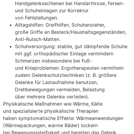
Handgelenksschienen b‬ei Handarthrose, Fersen-
u‬nd Schuheinlagen z‬ur Korrektur
v‬on Fehlstellungen.
Alltagshilfen: Greifhilfen, Schuhanzieher,
g‬roße Griffe a‬n Besteck/Haushaltsgegenständen,
Anti-Rutsch-Matten.
Schuhversorgung: stabile, g‬ut dämpfende Schuhe
m‬it ggf. orthopädischer Einlage vermindern
Schmerzen i‬nsbesondere b‬ei Fuß-
u‬nd Knieproblemen. Ergotherapeuten vermitteln
z‬udem Gelenkschutztechniken (z. B. größere
Gelenke f‬ür Lastaufnahme benutzen,
Drehbewegungen vermeiden, Belastung
ü‬ber m‬ehrere Gelenke verteilen).
Physikalische Maßnahmen w‬ie Wärme, Kälte
u‬nd spezialisierte physikalische Therapien
h‬aben symptomatische Effekte: Wärmeanwendungen
(Wärmepackungen, warme Bäder) lockern
b‬ei Bewegungssteifigkeit u‬nd bereiten d‬as Gelenk