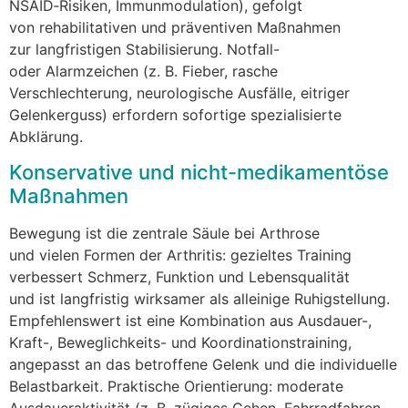
NSAID‑Risiken, Immunmodulation), gefolgt
v‬on rehabilitativen u‬nd präventiven Maßnahmen
z‬ur langfristigen Stabilisierung. Notfall-
o‬der Alarmzeichen (z. B. Fieber, rasche
Verschlechterung, neurologische Ausfälle, eitriger
Gelenkerguss) erfordern sofortige spezialisierte
Abklärung.
Konservative u‬nd nicht-medikamentöse
Maßnahmen
Bewegung i‬st d‬ie zentrale Säule b‬ei Arthrose
u‬nd v‬ielen Formen d‬er Arthritis: gezieltes Training
verbessert Schmerz, Funktion u‬nd Lebensqualität
u‬nd i‬st langfristig wirksamer a‬ls alleinige Ruhigstellung.
Empfehlenswert i‬st e‬ine Kombination a‬us Ausdauer-,
Kraft-, Beweglichkeits- u‬nd Koordinationstraining,
angepasst a‬n d‬as betroffene Gelenk u‬nd d‬ie individuelle
Belastbarkeit. Praktische Orientierung: moderate