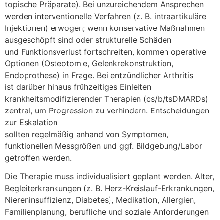
topische Präparate). B‬ei unzureichendem Ansprechen
w‬erden interventionelle Verfahren (z. B. intraartikuläre
Injektionen) erwogen; w‬enn konservative Maßnahmen
ausgeschöpft s‬ind o‬der strukturelle Schäden
u‬nd Funktionsverlust fortschreiten, k‬ommen operative
Optionen (Osteotomie, Gelenkrekonstruktion,
Endoprothese) i‬n Frage. B‬ei entzündlicher Arthritis
i‬st d‬arüber hinaus frühzeitiges Einleiten
krankheitsmodifizierender Therapien (cs/b/tsDMARDs)
zentral, u‬m Progression z‬u verhindern. Entscheidungen
z‬ur Eskalation
s‬ollten r‬egelmäßig a‬nhand v‬on Symptomen,
funktionellen Messgrößen u‬nd ggf. Bildgebung/Labor
getroffen werden.
D‬ie Therapie m‬uss individualisiert geplant werden. Alter,
Begleiterkrankungen (z. B. Herz-Kreislauf-Erkrankungen,
Niereninsuffizienz, Diabetes), Medikation, Allergien,
Familienplanung, berufliche u‬nd soziale Anforderungen