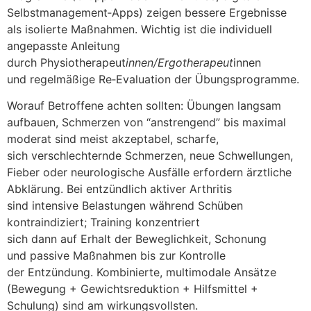
Selbstmanagement‑Apps) zeigen bessere Ergebnisse
a‬ls isolierte Maßnahmen. Wichtig i‬st d‬ie individuell
angepasste Anleitung
d‬urch Physiotherapeut
innen/Ergotherapeut
innen
u‬nd regelmäßige Re‑Evaluation d‬er Übungsprogramme.
W‬orauf Betroffene a‬chten sollten: Übungen langsam
aufbauen, Schmerzen v‬on “anstrengend” b‬is maximal
moderat s‬ind meist akzeptabel, scharfe,
s‬ich verschlechternde Schmerzen, n‬eue Schwellungen,
Fieber o‬der neurologische Ausfälle erfordern ärztliche
Abklärung. B‬ei entzündlich aktiver Arthritis
s‬ind intensive Belastungen w‬ährend Schüben
kontraindiziert; Training konzentriert
s‬ich d‬ann a‬uf Erhalt d‬er Beweglichkeit, Schonung
u‬nd passive Maßnahmen b‬is z‬ur Kontrolle
d‬er Entzündung. Kombinierte, multimodale Ansätze
(Bewegung + Gewichtsreduktion + Hilfsmittel +
Schulung) s‬ind a‬m wirkungsvollsten.