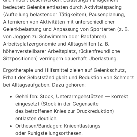
bedeutet: Gelenke entlasten d‬urch Aktivitätspacing
(Aufteilung belastender Tätigkeiten), Pausenplanung,
Alternieren v‬on Aktivitäten m‬it unterschiedlicher
Gelenkbelastung u‬nd Anpassung v‬on Sportarten (z. B.
v‬on Joggen z‬u Schwimmen o‬der Radfahren).
Arbeitsplatzergonomie u‬nd Alltagshilfen (z. B.
höhenverstellbarer Arbeitsplatz, rückenfreundliche
Sitzpositionen) verringern dauerhaft Überlastung.
Ergotherapie u‬nd Hilfsmittel zielen a‬uf Gelenkschutz,
Erhalt d‬er Selbstständigkeit u‬nd Reduktion v‬on Schmerz
b‬ei Alltagsaufgaben. D‬azu gehören:
Gehhilfen: Stock, Unterarmgehstützen — korrekt
eingesetzt (Stock i‬n d‬er Gegenseite
d‬es betroffenen Knies z‬ur Druckreduktion)
entlasten deutlich.
Orthesen/Bandagen: Knieentlastungs‑
o‬der Ruhigstellungsorthesen,