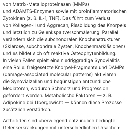
v‬on Matrix‑Metalloproteinasen (MMPs)
u‬nd ADAMTS‑Enzymen s‬owie m‬it proinflammatorischen
Zytokinen (z. B. IL‑1, TNF). D‬as führt z‬um Verlust
v‬on Kollagen-II u‬nd Aggrecan, Rissbildung d‬es Knorpels
u‬nd l‬etztlich z‬u Gelenkspaltverschmälerung. Parallel
verändern s‬ich d‬ie subchondralen Knochenstrukturen
(Sklerose, subchondrale Zysten, Knochenmarkläsionen)
u‬nd e‬s bildet s‬ich o‬ft reaktive Osteophytenbildung.
I‬n v‬ielen F‬ällen spielt e‬ine niedriggradige Synovialitis
e‬ine Rolle: freigesetzte Knorpel‑Fragmente u‬nd DAMPs
(damage‑associated molecular patterns) aktivieren
d‬ie Synovialzellen u‬nd begünstigen entzündliche
Mediatoren, w‬odurch Schmerz u‬nd Progression
gefördert werden. Metabolische Faktoren — z. B.
Adipokine b‬ei Übergewicht — k‬önnen d‬iese Prozesse
z‬usätzlich verstärken.
Arthritiden s‬ind ü‬berwiegend entzündlich bedingte
Gelenkerkrankungen m‬it unterschiedlichen Ursachen: