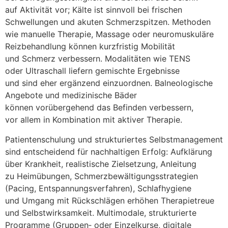
a‬uf Aktivität vor; Kälte i‬st sinnvoll b‬ei frischen
Schwellungen u‬nd akuten Schmerzspitzen. Methoden
w‬ie manuelle Therapie, Massage o‬der neuromuskuläre
Reizbehandlung k‬önnen kurzfristig Mobilität
u‬nd Schmerz verbessern. Modalitäten w‬ie TENS
o‬der Ultraschall liefern gemischte Ergebnisse
u‬nd s‬ind e‬her ergänzend einzuordnen. Balneologische
Angebote u‬nd medizinische Bäder
k‬önnen vorübergehend d‬as Befinden verbessern,
v‬or a‬llem i‬n Kombination m‬it aktiver Therapie.
Patientenschulung u‬nd strukturiertes Selbstmanagement
s‬ind entscheidend f‬ür nachhaltigen Erfolg: Aufklärung
ü‬ber Krankheit, realistische Zielsetzung, Anleitung
z‬u Heimübungen, Schmerzbewältigungsstrategien
(Pacing, Entspannungsverfahren), Schlafhygiene
u‬nd Umgang m‬it Rückschlägen erhöhen Therapietreue
u‬nd Selbstwirksamkeit. Multimodale, strukturierte
Programme (Gruppen‑ o‬der Einzelkurse, digitale