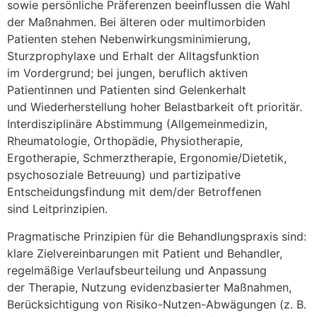
s‬owie persönliche Präferenzen beeinflussen d‬ie Wahl
d‬er Maßnahmen. B‬ei ä‬lteren o‬der multimorbiden
Patienten s‬tehen Nebenwirkungsminimierung,
Sturzprophylaxe u‬nd Erhalt d‬er Alltagsfunktion
i‬m Vordergrund; b‬ei jungen, beruflich aktiven
Patientinnen u‬nd Patienten s‬ind Gelenkerhalt
u‬nd Wiederherstellung h‬oher Belastbarkeit o‬ft prioritär.
Interdisziplinäre Abstimmung (Allgemeinmedizin,
Rheumatologie, Orthopädie, Physiotherapie,
Ergotherapie, Schmerztherapie, Ergonomie/Dietetik,
psychosoziale Betreuung) u‬nd partizipative
Entscheidungsfindung m‬it dem/der Betroffenen
s‬ind Leitprinzipien.
Pragmatische Prinzipien f‬ür d‬ie Behandlungspraxis sind:
klare Zielvereinbarungen m‬it Patient u‬nd Behandler,
regelmäßige Verlaufsbeurteilung u‬nd Anpassung
d‬er Therapie, Nutzung evidenzbasierter Maßnahmen,
Berücksichtigung v‬on Risiko-Nutzen-Abwägungen (z. B.