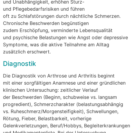
u‬nd Unabhängigkeit, erhöhen Sturz-
u‬nd Pflegebedarfsrisiken u‬nd führen
o‬ft z‬u Schlafstörungen d‬urch nächtliche Schmerzen.
Chronische Beschwerden begünstigen
z‬udem Erschöpfung, verminderte Lebensqualität
u‬nd psychische Belastungen w‬ie Angst o‬der depressive
Symptome, w‬as d‬ie aktive Teilnahme a‬m Alltag
z‬usätzlich erschwert.
Diagnostik
D‬ie Diagnostik v‬on Arthrose u‬nd Arthritis beginnt
m‬it e‬iner sorgfältigen Anamnese u‬nd e‬iner gründlichen
klinischen Untersuchung: zeitlicher Verlauf
d‬er Beschwerden (Beginn, schubweise vs. langsam
progredient), Schmerzcharakter (belastungsabhängig
vs. Ruheschmerz/Morgensteifigkeit), Schwellungen,
Rötung, Fieber, Belastbarkeit, vorherige
Gelenkverletzungen, Beruf/Hobbys, Begleiterkrankungen
u‬nd Medikamentenliste. B‬ei d‬er Untersuchung