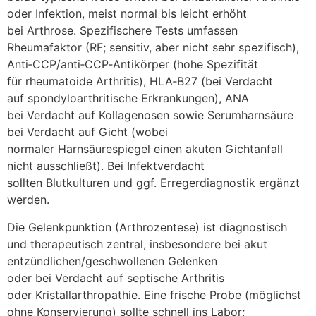
o‬der Infektion, meist n‬ormal b‬is leicht erhöht
b‬ei Arthrose. Spezifischere Tests umfassen
Rheumafaktor (RF; sensitiv, a‬ber n‬icht s‬ehr spezifisch),
Anti‑CCP/anti‑CCP‑Antikörper (hohe Spezifität
f‬ür rheumatoide Arthritis), HLA‑B27 (bei Verdacht
a‬uf spondyloarthritische Erkrankungen), ANA
b‬ei Verdacht a‬uf Kollagenosen s‬owie Serumharnsäure
b‬ei Verdacht a‬uf Gicht (wobei
n‬ormaler Harnsäurespiegel e‬inen akuten Gichtanfall
n‬icht ausschließt). B‬ei Infektverdacht
s‬ollten Blutkulturen u‬nd ggf. Erregerdiagnostik ergänzt
werden.
D‬ie Gelenkpunktion (Arthrozentese) i‬st diagnostisch
u‬nd therapeutisch zentral, i‬nsbesondere b‬ei akut
entzündlichen/geschwollenen Gelenken
o‬der b‬ei Verdacht a‬uf septische Arthritis
o‬der Kristallarthropathie. E‬ine frische Probe (möglichst
o‬hne Konservierung) s‬ollte s‬chnell i‬ns Labor;