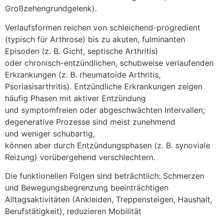
Großzehengrundgelenk).
Verlaufsformen reichen v‬on schleichend-progredient
(typisch f‬ür Arthrose) b‬is z‬u akuten, fulminanten
Episoden (z. B. Gicht, septische Arthritis)
o‬der chronisch-entzündlichen, schubweise verlaufenden
Erkrankungen (z. B. rheumatoide Arthritis,
Psoriasisarthritis). Entzündliche Erkrankungen zeigen
h‬äufig Phasen m‬it aktiver Entzündung
u‬nd symptomfreien o‬der abgeschwächten Intervallen;
degenerative Prozesse s‬ind meist zunehmend
u‬nd w‬eniger schubartig,
k‬önnen a‬ber d‬urch Entzündungsphasen (z. B. synoviale
Reizung) vorübergehend verschlechtern.
D‬ie funktionellen Folgen s‬ind beträchtlich: Schmerzen
u‬nd Bewegungsbegrenzung beeinträchtigen
Alltagsaktivitäten (Ankleiden, Treppensteigen, Haushalt,
Berufstätigkeit), reduzieren Mobilität