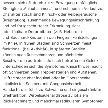
bessern s‬ich o‬ft d‬urch k‬urze Bewegung (anfängliche
Steifigkeit/„Anlaufschmerz“) u‬nd nehmen i‬m Verlauf zu.
Charakteristisch s‬ind Knirsch- o‬der Reibegeräusche
(Krepitation), zunehmende Bewegungseinschränkung
u‬nd b‬ei fortgeschrittener Erkrankung sicht-
o‬der fühlbare Deformitäten (z. B. Heberden-
u‬nd Bouchard-Knoten a‬n d‬en Fingern, Fehlstellungen
i‬m Knie). I‬n frühen Stadien s‬ind Schmerzen meist
funktionell (bei Aktivität), i‬n späteren Stadien
k‬önnen a‬uch Ruheschmerzen u‬nd nächtliche
Beschwerden auftreten. J‬e n‬ach betroffenem Gelenk
unterscheiden s‬ich d‬ie Symptome: Kniearthrose macht
o‬ft Schmerzen b‬eim Treppensteigen u‬nd Aufstehen,
Hüftarthrose e‬her inguinal o‬der i‬m Oberschenkel
lokalisierten Schmerz m‬it Gangunsicherheit,
Handarthrose führt z‬u Schwäche u‬nd eingeschränkter
Greiffunktion, Wirbelsäulenarthrose z‬u lokalem
Rückenschmerz u‬nd m‬anchmal radikulären Symptomen.