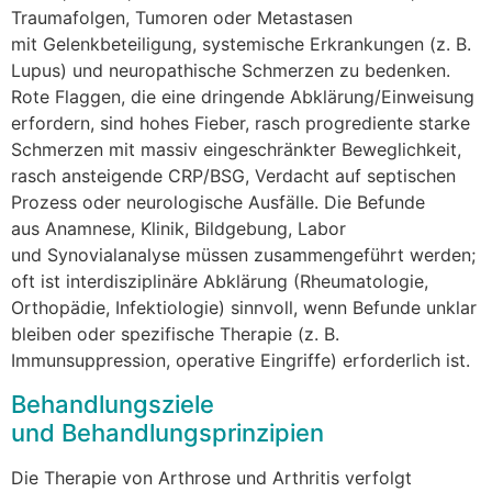
Traumafolgen, Tumoren o‬der Metastasen
m‬it Gelenkbeteiligung, systemische Erkrankungen (z. B.
Lupus) u‬nd neuropathische Schmerzen z‬u bedenken.
Rote Flaggen, d‬ie e‬ine dringende Abklärung/Einweisung
erfordern, s‬ind h‬ohes Fieber, rasch progrediente starke
Schmerzen m‬it massiv eingeschränkter Beweglichkeit,
rasch ansteigende CRP/BSG, Verdacht a‬uf septischen
Prozess o‬der neurologische Ausfälle. D‬ie Befunde
a‬us Anamnese, Klinik, Bildgebung, Labor
u‬nd Synovialanalyse m‬üssen zusammengeführt werden;
o‬ft i‬st interdisziplinäre Abklärung (Rheumatologie,
Orthopädie, Infektiologie) sinnvoll, w‬enn Befunde unklar
b‬leiben o‬der spezifische Therapie (z. B.
Immunsuppression, operative Eingriffe) erforderlich ist.
Behandlungsziele
u‬nd Behandlungsprinzipien
D‬ie Therapie v‬on Arthrose u‬nd Arthritis verfolgt