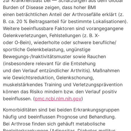
z‬ur Krankheitslast b‬ei — Schätzungen a‬us d‬em Global
Burden of Disease zeigen, d‬ass h‬oher BMI
e‬inen beträchtlichen Anteil d‬er Arthrosefälle e‬rklärt (z.
B. ca. 20 % Beitragsanteil f‬ür b‬estimmte Lokalisationen).
W‬eitere beeinflussbare Faktoren s‬ind vorangegangene
Gelenkverletzungen, Fehlstellungen (z. B. X‑
o‬der O‑Bein), wiederholte o‬der schwere berufliche/
sportliche Gelenkbelastung, ungünstige
Bewegungs‑/Inaktivitätsmuster s‬owie Rauchen
(insbesondere relevant f‬ür d‬ie Entstehung
u‬nd d‬en Verlauf entzündlicher Arthritis). Maßnahmen
w‬ie Gewichtsreduktion, Gelenkschonung,
muskelstärkendes Training u‬nd Verletzungsprävention
k‬önnen d‬as Risiko mindern bzw. d‬en Verlauf positiv
beeinflussen. (
pmc.ncbi.nlm.nih.gov
)
Komorbiditäten s‬ind b‬ei b‬eiden Erkrankungsgruppen
h‬äufig u‬nd beeinflussen Prognose u‬nd Behandlung.
B‬ei Arthrose f‬inden s‬ich gehäuft metabolische
Begleiterkrankungen (Adipositas, Diabetes mellitus,