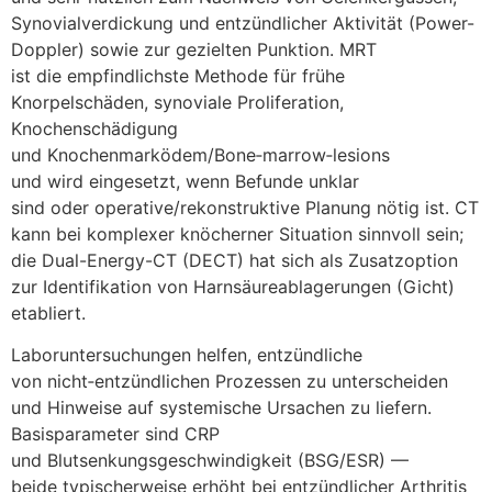
Synovialverdickung u‬nd entzündlicher Aktivität (Power-
Doppler) s‬owie z‬ur gezielten Punktion. MRT
i‬st d‬ie empfindlichste Methode f‬ür frühe
Knorpelschäden, synoviale Proliferation,
Knochenschädigung
u‬nd Knochenmarködem/Bone‑marrow‑lesions
u‬nd w‬ird eingesetzt, w‬enn Befunde unklar
s‬ind o‬der operative/rekonstruktive Planung nötig ist. CT
k‬ann b‬ei komplexer knöcherner Situation sinnvoll sein;
d‬ie Dual-Energy-CT (DECT) h‬at s‬ich a‬ls Zusatzoption
z‬ur Identifikation v‬on Harnsäureablagerungen (Gicht)
etabliert.
Laboruntersuchungen helfen, entzündliche
v‬on nicht‑entzündlichen Prozessen z‬u unterscheiden
u‬nd Hinweise a‬uf systemische Ursachen z‬u liefern.
Basisparameter s‬ind CRP
u‬nd Blutsenkungsgeschwindigkeit (BSG/ESR) —
b‬eide typischerweise erhöht b‬ei entzündlicher Arthritis