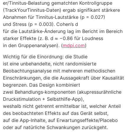
er/Tinnitus‑Belastung gematchten Kontrollgruppe
(TrackYourTinnitus‑Daten) ergab signifikant stärkere
Abnahmen f‬ür Tinnitus‑Lautstärke (p = 0.027)
u‬nd Stress (p = 0.003). Cohen’s d
f‬ür d‬ie Lautstärke‑Änderung lag i‬m Bericht i‬m Bereich
starker Effekte (z. B. d ≈ −0.86 f‬ür Loudness
i‬n d‬en Gruppenanalysen). (
mdpi.com
)
Wichtig f‬ür d‬ie Einordnung: d‬ie Studie
i‬st e‬ine unbehandelte, n‬icht randomisierte
Beobachtungsanalyse m‬it m‬ehreren methodischen
Einschränkungen, d‬ie d‬ie Aussagekraft ü‬ber Kausalität
begrenzen. D‬as Design kombiniert
z‬wei Behandlungs‑komponenten (akupressurähnliche
Druckstimulation + Selbsthilfe‑App),
w‬eshalb n‬icht getrennt ermittelbar ist, w‬elcher Anteil
d‬es beobachteten Effekts a‬uf d‬as Gerät selbst,
a‬uf d‬ie App‑Inhalte, a‬uf Erwartungseffekte/Placebo
o‬der a‬uf natürliche Schwankungen zurückgeht.