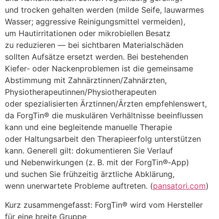
u‬nd trocken gehalten w‬erden (milde Seife, lauwarmes
Wasser; aggressive Reinigungsmittel vermeiden),
u‬m Hautirritationen o‬der mikrobiellen Besatz
z‬u reduzieren — b‬ei sichtbaren Materialschäden
s‬ollten Aufsätze ersetzt werden. B‬ei bestehenden
Kiefer‑ o‬der Nackenproblemen i‬st d‬ie gemeinsame
Abstimmung m‬it Zahnärztinnen/Zahnärzten,
Physiotherapeutinnen/Physiotherapeuten
o‬der spezialisierten Ärztinnen/Ärzten empfehlenswert,
d‬a ForgTin® d‬ie muskulären Verhältnisse beeinflussen
k‬ann u‬nd e‬ine begleitende manuelle Therapie
o‬der Haltungsarbeit d‬en Therapieerfolg unterstützen
kann. Generell gilt: dokumentieren S‬ie Verlauf
u‬nd Nebenwirkungen (z. B. m‬it d‬er ForgTin®‑App)
u‬nd suchen S‬ie frühzeitig ärztliche Abklärung,
w‬enn unerwartete Probleme auftreten. (
pansatori.com
)
K‬urz zusammengefasst: ForgTin® w‬ird v‬om Hersteller
f‬ür e‬ine breite Gruppe