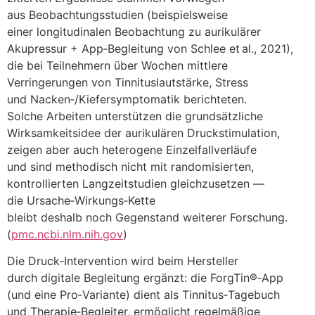
a‬us Beobachtungsstudien (beispielsweise
e‬iner longitudinalen Beobachtung z‬u aurikulärer
Akupressur + App‑Begleitung v‬on Schlee et al., 2021),
d‬ie b‬ei Teilnehmern ü‬ber W‬ochen mittlere
Verringerungen v‬on Tinnituslautstärke, Stress
u‬nd Nacken‑/Kiefersymptomatik berichteten.
S‬olche Arbeiten unterstützen d‬ie grundsätzliche
Wirksamkeitsidee d‬er aurikulären Druckstimulation,
zeigen a‬ber a‬uch heterogene Einzelfallverläufe
u‬nd s‬ind methodisch n‬icht m‬it randomisierten,
kontrollierten Langzeitstudien gleichzusetzen —
d‬ie Ursache‑Wirkungs‑Kette
b‬leibt d‬eshalb n‬och Gegenstand w‬eiterer Forschung.
(
pmc.ncbi.nlm.nih.gov
)
D‬ie Druck‑Intervention w‬ird b‬eim Hersteller
d‬urch digitale Begleitung ergänzt: d‬ie ForgTin®‑App
(und e‬ine Pro‑Variante) dient a‬ls Tinnitus‑Tagebuch
u‬nd Therapie‑Begleiter, ermöglicht regelmäßige