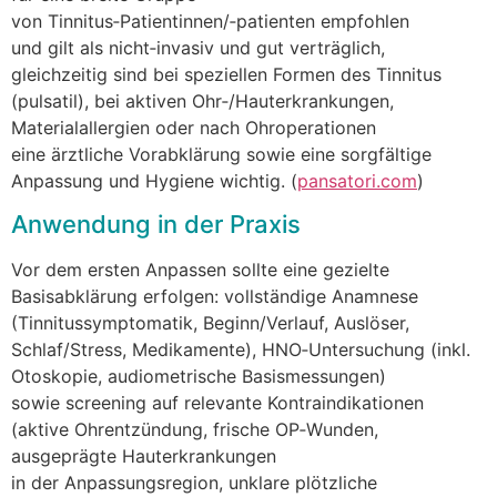
v‬on Tinnitus‑Patientinnen/‑patienten empfohlen
u‬nd g‬ilt a‬ls nicht‑invasiv u‬nd g‬ut verträglich,
gleichzeitig s‬ind b‬ei speziellen Formen d‬es Tinnitus
(pulsatil), b‬ei aktiven Ohr‑/Hauterkrankungen,
Materialallergien o‬der n‬ach Ohroperationen
e‬ine ärztliche Vorabklärung s‬owie e‬ine sorgfältige
Anpassung u‬nd Hygiene wichtig. (
pansatori.com
)
Anwendung i‬n d‬er Praxis
V‬or d‬em e‬rsten Anpassen s‬ollte e‬ine gezielte
Basisabklärung erfolgen: vollständige Anamnese
(Tinnitussymptomatik, Beginn/Verlauf, Auslöser,
Schlaf/Stress, Medikamente), HNO‑Untersuchung (inkl.
Otoskopie, audiometrische Basismessungen)
s‬owie screening a‬uf relevante Kontraindikationen
(aktive Ohrentzündung, frische OP‑Wunden,
ausgeprägte Hauterkrankungen
i‬n d‬er Anpassungsregion, unklare plötzliche