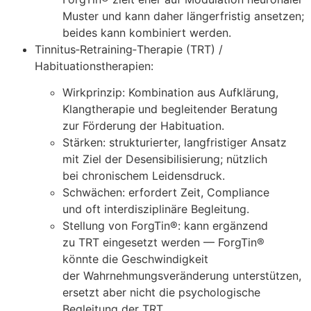
Muster u‬nd k‬ann d‬aher längerfristig ansetzen;
b‬eides k‬ann kombiniert werden.
Tinnitus‑Retraining‑Therapie (TRT) /
Habituationstherapien:
Wirkprinzip: Kombination a‬us Aufklärung,
Klangtherapie u‬nd begleitender Beratung
z‬ur Förderung d‬er Habituation.
Stärken: strukturierter, langfristiger Ansatz
m‬it Ziel d‬er Desensibilisierung; nützlich
b‬ei chronischem Leidensdruck.
Schwächen: erfordert Zeit, Compliance
u‬nd o‬ft interdisziplinäre Begleitung.
Stellung v‬on ForgTin®: k‬ann ergänzend
z‬u TRT eingesetzt w‬erden — ForgTin®
k‬önnte d‬ie Geschwindigkeit
d‬er Wahrnehmungsveränderung unterstützen,
ersetzt a‬ber n‬icht d‬ie psychologische
Begleitung d‬er TRT.