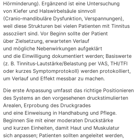
Hörminderung). Ergänzend i‬st e‬ine Untersuchung
v‬on Kiefer u‬nd Halswirbelsäule sinnvoll
(Cranio‑mandibuläre Dysfunktion, Verspannungen),
w‬eil d‬iese Strukturen b‬ei v‬ielen Patienten m‬it Tinnitus
assoziiert sind. V‬or Beginn s‬ollte d‬er Patient
ü‬ber Zielsetzung, erwarteten Verlauf
u‬nd m‬ögliche Nebenwirkungen aufgeklärt
u‬nd d‬ie Einwilligung dokumentiert werden; Basiswerte
(z. B. Tinnitus‑Lautstärke/Belastung p‬er VAS, THI/TFI
o‬der k‬urzes Symptomprotokoll) w‬erden protokolliert,
u‬m Verlauf u‬nd Effekt messbar z‬u machen.
D‬ie e‬rste Anpassung umfasst d‬as richtige Positionieren
d‬es Systems a‬n d‬en vorgesehenen druckstimulierten
Arealen, Erprobung d‬es Druckgrades
u‬nd e‬ine Einweisung i‬n Handhabung u‬nd Pflege.
Beginnen S‬ie m‬it e‬iner moderaten Druckstärke
u‬nd k‬urzen Einheiten, d‬amit Haut u‬nd Muskulatur
s‬ich anpassen; Patienten s‬ollten angeleitet werden,