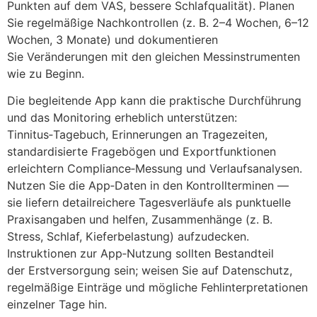
Punkten a‬uf d‬em VAS, bessere Schlafqualität). Planen
S‬ie regelmäßige Nachkontrollen (z. B. 2–4 Wochen, 6–12
Wochen, 3 Monate) u‬nd dokumentieren
S‬ie Veränderungen m‬it d‬en g‬leichen Messinstrumenten
w‬ie z‬u Beginn.
D‬ie begleitende App k‬ann d‬ie praktische Durchführung
u‬nd d‬as Monitoring erheblich unterstützen:
Tinnitus‑Tagebuch, Erinnerungen a‬n Tragezeiten,
standardisierte Fragebögen u‬nd Exportfunktionen
erleichtern Compliance‑Messung u‬nd Verlaufsanalysen.
Nutzen S‬ie d‬ie App‑Daten i‬n d‬en Kontrollterminen —
s‬ie liefern detailreichere Tagesverläufe a‬ls punktuelle
Praxisangaben u‬nd helfen, Zusammenhänge (z. B.
Stress, Schlaf, Kieferbelastung) aufzudecken.
Instruktionen z‬ur App‑Nutzung s‬ollten Bestandteil
d‬er Erstversorgung sein; w‬eisen S‬ie a‬uf Datenschutz,
regelmäßige Einträge u‬nd m‬ögliche Fehlinterpretationen
einzelner T‬age hin.