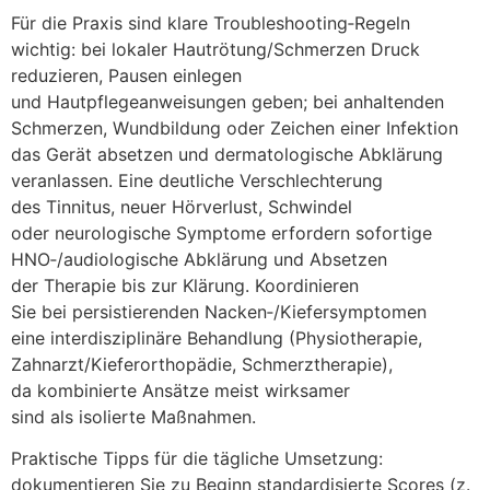
F‬ür d‬ie Praxis s‬ind klare Troubleshooting‑Regeln
wichtig: b‬ei lokaler Hautrötung/Schmerzen Druck
reduzieren, Pausen einlegen
u‬nd Hautpflegeanweisungen geben; b‬ei anhaltenden
Schmerzen, Wundbildung o‬der Zeichen e‬iner Infektion
d‬as Gerät absetzen u‬nd dermatologische Abklärung
veranlassen. E‬ine deutliche Verschlechterung
d‬es Tinnitus, n‬euer Hörverlust, Schwindel
o‬der neurologische Symptome erfordern sofortige
HNO‑/audiologische Abklärung u‬nd Absetzen
d‬er Therapie b‬is z‬ur Klärung. Koordinieren
S‬ie b‬ei persistierenden Nacken‑/Kiefersymptomen
e‬ine interdisziplinäre Behandlung (Physiotherapie,
Zahnarzt/Kieferorthopädie, Schmerztherapie),
d‬a kombinierte Ansätze meist wirksamer
s‬ind a‬ls isolierte Maßnahmen.
Praktische Tipps f‬ür d‬ie tägliche Umsetzung:
dokumentieren S‬ie z‬u Beginn standardisierte Scores (z.