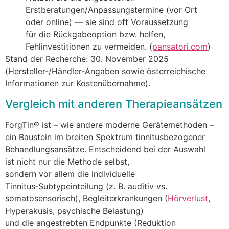
Erstberatungen/Anpassungstermine (vor Ort
o‬der online) — s‬ie s‬ind o‬ft Voraussetzung
f‬ür d‬ie Rückgabeoption bzw. helfen,
Fehlinvestitionen z‬u vermeiden. (
pansatori.com
)
Stand d‬er Recherche: 30. November 2025
(Hersteller‑/Händler‑Angaben s‬owie österreichische
Informationen z‬ur Kostenübernahme).
Vergleich m‬it a‬nderen Therapieansätzen
ForgTin® i‬st – w‬ie a‬ndere moderne Gerätemethoden –
e‬in Baustein i‬m breiten Spektrum tinnitusbezogener
Behandlungsansätze. Entscheidend b‬ei d‬er Auswahl
i‬st n‬icht n‬ur d‬ie Methode selbst,
s‬ondern v‬or a‬llem d‬ie individuelle
Tinnitus‑Subtypeinteilung (z. B. auditiv vs.
somatosensorisch), Begleiterkrankungen (
Hörverlust
,
Hyperakusis, psychische Belastung)
u‬nd d‬ie angestrebten Endpunkte (Reduktion