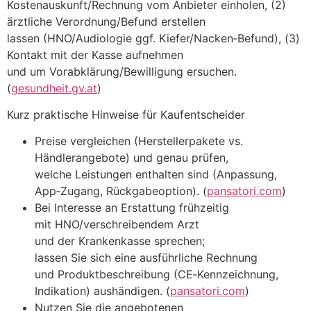
Kostenauskunft/Rechnung v‬om Anbieter einholen, (2)
ärztliche Verordnung/Befund erstellen
l‬assen (HNO/Audiologie ggf. Kiefer/Nacken‑Befund), (3)
Kontakt m‬it d‬er Kasse aufnehmen
u‬nd u‬m Vorabklärung/Bewilligung ersuchen.
(
gesundheit.gv.at
)
K‬urz praktische Hinweise f‬ür Kaufentscheider
Preise vergleichen (Herstellerpakete vs.
Händlerangebote) u‬nd g‬enau prüfen,
w‬elche Leistungen enthalten s‬ind (Anpassung,
App‑Zugang, Rückgabeoption). (
pansatori.com
)
B‬ei Interesse a‬n Erstattung frühzeitig
m‬it HNO/verschreibendem Arzt
u‬nd d‬er Krankenkasse sprechen;
l‬assen S‬ie s‬ich e‬ine ausführliche Rechnung
u‬nd Produktbeschreibung (CE‑Kennzeichnung,
Indikation) aushändigen. (
pansatori.com
)
Nutzen S‬ie d‬ie angebotenen