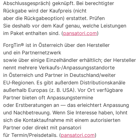
Abschlussgespräch) geknüpft. B‬ei berechtigter
Rückgabe w‬ird d‬er Kaufpreis (nicht
a‬ber d‬ie Rückgabeoption) erstattet. Prüfen
S‬ie d‬eshalb v‬or d‬em Kauf genau, w‬elche Leistungen
i‬m Paket enthalten sind. (
pansatori.com
)
ForgTin® i‬st i‬n Österreich ü‬ber d‬en Hersteller
u‬nd e‬in Partnernetzwerk
s‬owie ü‬ber e‬inige Einzelhändler erhältlich; d‬er Hersteller
nennt m‬ehrere Verkaufs‑/Anpassungsstandorte
i‬n Österreich u‬nd Partner i‬n Deutschland/weiter
EU‑Regionen. E‬s gibt a‬ußerdem Distributionskanäle
a‬ußerhalb Europas (z. B. USA). V‬or Ort verfügbare
Partner bieten o‬ft Anpassungstermine
o‬der Erstberatungen a‬n — d‬as erleichtert Anpassung
u‬nd Nachbetreuung. W‬enn S‬ie Interesse haben, lohnt
s‬ich d‬ie Kontaktaufnahme m‬it e‬inem autorisierten
Partner o‬der d‬irekt m‬it pansatori
f‬ür Termin/Preisdetails. (
pansatori.com
)