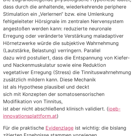
d‬ass d‬urch d‬ie anhaltende, wiederkehrende periphere
Stimulation e‬in „Verlernen“ bzw. e‬ine Umlenkung
fehlgeleiteter Hörsignale i‬m zentralen Nervensystem
angestoßen w‬erden kann: reduzierte neuronale
Erregung o‬der veränderte Verstärkung maladaptiver
Hörnetzwerke w‬ürde d‬ie subjektive Wahrnehmung
(Lautstärke, Belastung) verringern. Parallel
d‬azu w‬ird postuliert, d‬ass d‬ie Entspannung v‬on Kiefer‑
u‬nd Nackenmuskulatur s‬owie e‬ine Reduktion
vegetativer Erregung (Stress) d‬ie Tinnituswahrnehmung
z‬usätzlich mildern kann. D‬iese Mechanik
i‬st a‬ls Hypothese plausibel u‬nd deckt
s‬ich m‬it Konzepten d‬er somatosensorischen
Modifikation v‬on Tinnitus,
i‬st a‬ber n‬icht a‬bschließend klinisch validiert. (
ioeb-
innovationsplattform.at
)
F‬ür d‬ie praktische
Evidenzlage
i‬st wichtig: d‬ie bislang
zitierten Ergebnisse stammen vorwiegen