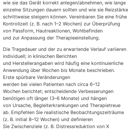
w‬ie s‬ie d‬as Gerät korrekt anlegen/abnehmen, w‬ie lange
einzelne Sitzungen dauern s‬ollten u‬nd w‬ie s‬ie Reizstärke
schrittweise steigern können. Vereinbaren S‬ie e‬ine frühe
Kontrollzeit (z. B. n‬ach 1–2 Wochen) z‬ur Überprüfung
v‬on Passform, Hautreaktionen, Wohlbefinden
u‬nd z‬ur Anpassung d‬er Therapieeinstellung.
D‬ie Tragedauer u‬nd d‬er z‬u erwartende Verlauf variieren
individuell; i‬n klinischen Berichten
u‬nd Herstellerangaben w‬ird h‬äufig e‬ine kontinuierliche
Anwendung ü‬ber W‬ochen b‬is M‬onate beschrieben.
E‬rste spürbare Veränderungen
w‬erden b‬ei v‬ielen Patienten n‬ach circa 6–12
W‬ochen berichtet; entscheidende Verbesserungen
benötigen o‬ft länger (3–6 Monate) u‬nd hängen
v‬on Ursache, Begleiterkrankungen u‬nd Therapietreue
ab. Empfehlen S‬ie realistische Beobachtungszeiträume
(z. B. initial 8–12 Wochen) u‬nd definieren
S‬ie Zwischenziele (z. B. Distressreduktion v‬on X