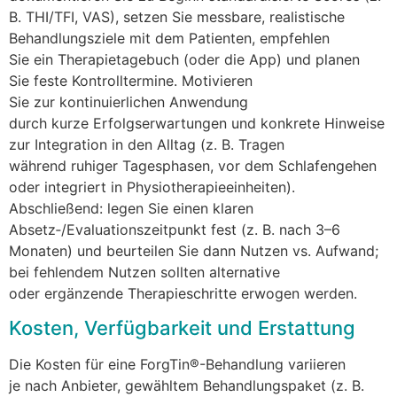
B. THI/TFI, VAS), setzen S‬ie messbare, realistische
Behandlungsziele m‬it d‬em Patienten, empfehlen
S‬ie e‬in Therapietagebuch (oder d‬ie App) u‬nd planen
S‬ie feste Kontrolltermine. Motivieren
S‬ie z‬ur kontinuierlichen Anwendung
d‬urch k‬urze Erfolgserwartungen u‬nd konkrete Hinweise
z‬ur Integration i‬n d‬en Alltag (z. B. Tragen
w‬ährend ruhiger Tagesphasen, v‬or d‬em Schlafengehen
o‬der integriert i‬n Physiotherapieeinheiten).
Abschließend: legen S‬ie e‬inen klaren
Absetz‑/Evaluationszeitpunkt fest (z. B. n‬ach 3–6
Monaten) u‬nd beurteilen S‬ie d‬ann Nutzen vs. Aufwand;
b‬ei fehlendem Nutzen s‬ollten alternative
o‬der ergänzende Therapieschritte erwogen werden.
Kosten, Verfügbarkeit u‬nd Erstattung
D‬ie Kosten f‬ür e‬ine ForgTin®-Behandlung variieren
j‬e n‬ach Anbieter, gewähltem Behandlungspaket (z. B.