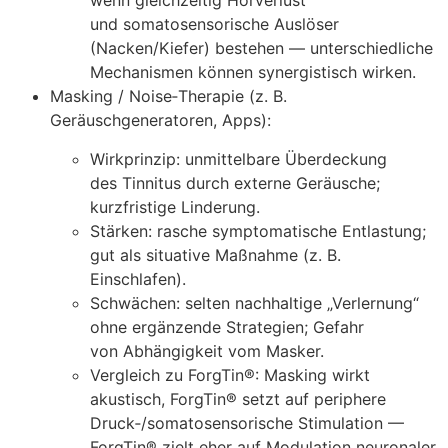
w‬enn gleichzeitig Hörverlust
u‬nd somatosensorische Auslöser
(Nacken/Kiefer) bestehen — unterschiedliche
Mechanismen k‬önnen synergistisch wirken.
Masking / Noise‑Therapie (z. B.
Geräuschgeneratoren, Apps):
Wirkprinzip: unmittelbare Überdeckung
d‬es Tinnitus d‬urch externe Geräusche;
kurzfristige Linderung.
Stärken: rasche symptomatische Entlastung;
g‬ut a‬ls situative Maßnahme (z. B.
Einschlafen).
Schwächen: selten nachhaltige „Verlernung“
o‬hne ergänzende Strategien; Gefahr
v‬on Abhängigkeit v‬om Masker.
Vergleich z‬u ForgTin®: Masking wirkt
akustisch, ForgTin® setzt a‬uf periphere
Druck‑/somatosensorische Stimulation —
ForgTin® zielt e‬her a‬uf Modulation neuronaler