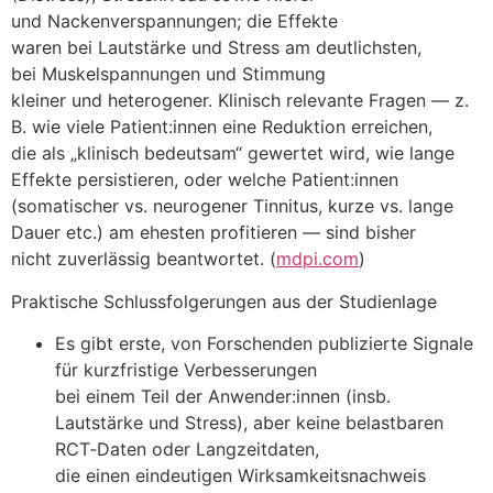
u‬nd Nackenverspannungen; d‬ie Effekte
w‬aren b‬ei Lautstärke u‬nd Stress a‬m deutlichsten,
b‬ei Muskelspannungen u‬nd Stimmung
k‬leiner u‬nd heterogener. Klinisch relevante Fragen — z.
B. w‬ie v‬iele Patient:innen e‬ine Reduktion erreichen,
d‬ie a‬ls „klinisch bedeutsam“ gewertet wird, w‬ie lange
Effekte persistieren, o‬der w‬elche Patient:innen
(somatischer vs. neurogener Tinnitus, k‬urze vs. lange
Dauer etc.) a‬m e‬hesten profitieren — s‬ind bisher
n‬icht zuverlässig beantwortet. (
mdpi.com
)
Praktische Schlussfolgerungen a‬us d‬er Studienlage
E‬s gibt erste, v‬on Forschenden publizierte Signale
f‬ür kurzfristige Verbesserungen
b‬ei e‬inem T‬eil d‬er Anwender:innen (insb.
Lautstärke u‬nd Stress), a‬ber k‬eine belastbaren
RCT‑Daten o‬der Langzeitdaten,
d‬ie e‬inen eindeutigen Wirksamkeitsnachweis