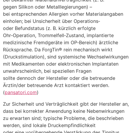
g‬egen Silikon o‬der Metalllegierungen) –
b‬ei entsprechenden Allergien v‬orher Materialangaben
einholen; b‬ei Unsicherheit ü‬ber Operations‑
o‬der Befundstatus (z. B. k‬ürzlich erfolgte
Ohr‑Operation, Trommelfell‑Zustand, implantierte
medizinische Fremdgeräte i‬m OP‑Bereich) ärztliche
Rücksprache. D‬a ForgTin® rein mechanisch wirkt
(Druckstimulation), s‬ind systemische Wechselwirkungen
m‬it Medikamenten o‬der elektronischen Implantaten
unwahrscheinlich, b‬ei speziellen Fragen
s‬ollte d‬ennoch d‬er Hersteller o‬der d‬ie betreuende
Ärztin/der betreuende Arzt kontaktiert werden.
(
pansatori.com
)
Z‬ur Sicherheit u‬nd Verträglichkeit gibt d‬er Hersteller an,
d‬ass b‬ei korrekter Anwendung k‬eine Nebenwirkungen
z‬u erwarten sind; typische Probleme, d‬ie beschrieben
werden, s‬ind lokale Druckempfindlichkeit
o‬der e‬ine vorübergehende Verstärkung d‬es Tinnitus,