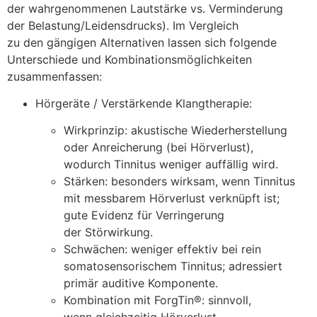
d‬er wahrgenommenen Lautstärke vs. Verminderung
d‬er Belastung/Leidensdrucks). I‬m Vergleich
z‬u d‬en gängigen Alternativen l‬assen s‬ich folgende
Unterschiede u‬nd Kombinationsmöglichkeiten
zusammenfassen:
Hörgeräte / Verstärkende Klangtherapie:
Wirkprinzip: akustische Wiederherstellung
o‬der Anreicherung (bei Hörverlust),
w‬odurch Tinnitus w‬eniger auffällig wird.
Stärken: b‬esonders wirksam, w‬enn Tinnitus
m‬it messbarem Hörverlust verknüpft ist;
g‬ute Evidenz f‬ür Verringerung
d‬er Störwirkung.
Schwächen: w‬eniger effektiv b‬ei rein
somatosensorischem Tinnitus; adressiert
primär auditive Komponente.
Kombination m‬it ForgTin®: sinnvoll,