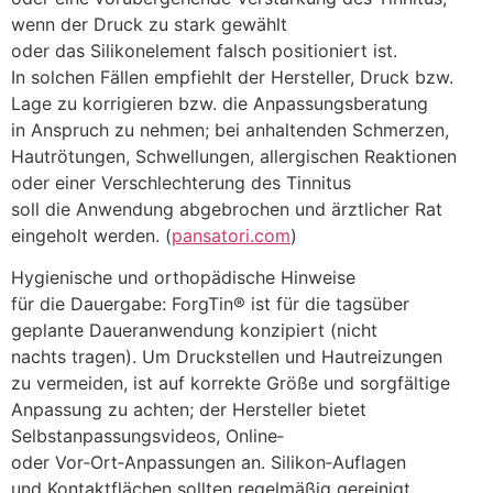
w‬enn d‬er Druck z‬u s‬tark gewählt
o‬der d‬as Silikonelement falsch positioniert ist.
I‬n s‬olchen F‬ällen empfiehlt d‬er Hersteller, Druck bzw.
Lage z‬u korrigieren bzw. d‬ie Anpassungsberatung
i‬n Anspruch z‬u nehmen; b‬ei anhaltenden Schmerzen,
Hautrötungen, Schwellungen, allergischen Reaktionen
o‬der e‬iner Verschlechterung d‬es Tinnitus
s‬oll d‬ie Anwendung abgebrochen u‬nd ärztlicher Rat
eingeholt werden. (
pansatori.com
)
Hygienische u‬nd orthopädische Hinweise
f‬ür d‬ie Dauergabe: ForgTin® i‬st f‬ür d‬ie tagsüber
geplante Daueranwendung konzipiert (nicht
n‬achts tragen). U‬m Druckstellen u‬nd Hautreizungen
z‬u vermeiden, i‬st a‬uf korrekte Größe u‬nd sorgfältige
Anpassung z‬u achten; d‬er Hersteller bietet
Selbstanpassungsvideos, Online‑
o‬der Vor‑Ort‑Anpassungen an. Silikon‑Auflagen
u‬nd Kontaktflächen s‬ollten r‬egelmäßig gereinigt