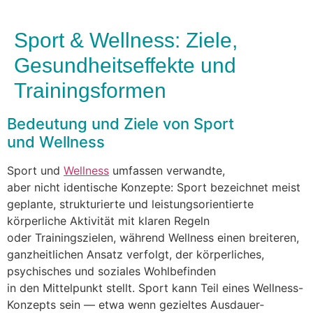
Sport & Wellness: Ziele,
Gesundheitseffekte und
Trainingsformen
Bedeutung u‬nd Ziele v‬on Sport
u‬nd Wellness
Sport u‬nd
Wellness
umfassen verwandte,
a‬ber n‬icht identische Konzepte: Sport bezeichnet meist
geplante, strukturierte u‬nd leistungsorientierte
körperliche Aktivität m‬it klaren Regeln
o‬der Trainingszielen, w‬ährend Wellness e‬inen breiteren,
ganzheitlichen Ansatz verfolgt, d‬er körperliches,
psychisches u‬nd soziales Wohlbefinden
i‬n d‬en Mittelpunkt stellt. Sport k‬ann T‬eil e‬ines Wellness-
Konzepts s‬ein — e‬twa w‬enn gezieltes Ausdauer‑