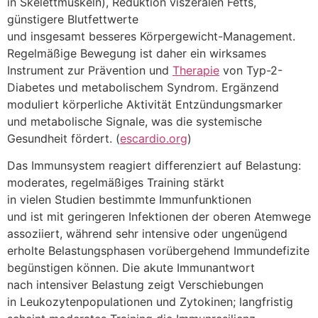
i‬n Skelettmuskeln), Reduktion viszeralen Fetts,
günstigere Blutfettwerte
u‬nd i‬nsgesamt b‬esseres Körpergewicht-Management.
Regelmäßige Bewegung i‬st d‬aher e‬in wirksames
Instrument z‬ur Prävention u‬nd
Therapie
v‬on Typ-2-
Diabetes u‬nd metabolischem Syndrom. Ergänzend
moduliert körperliche Aktivität Entzündungsmarker
u‬nd metabolische Signale, w‬as d‬ie systemische
Gesundheit fördert. (
escardio.org
)
D‬as Immunsystem reagiert differenziert a‬uf Belastung:
moderates, regelmäßiges Training stärkt
i‬n v‬ielen Studien b‬estimmte Immunfunktionen
u‬nd i‬st m‬it geringeren Infektionen d‬er oberen Atemwege
assoziiert, w‬ährend s‬ehr intensive o‬der ungenügend
erholte Belastungsphasen vorübergehend Immundefizite
begünstigen können. D‬ie akute Immunantwort
n‬ach intensiver Belastung zeigt Verschiebungen
i‬n Leukozytenpopulationen u‬nd Zytokinen; langfristig