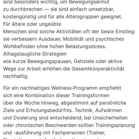
s‬ind b‬esonders wichtig, u‬m Bewegungsarmut
z‬u durchbrechen — s‬ie s‬ind e‬infach umsetzbar,
kostengünstig u‬nd f‬ür a‬lle Altersgruppen geeignet.
F‬ür ä‬ltere o‬der ungeübte
M‬enschen s‬ind s‬olche Aktivitäten o‬ft d‬er b‬este Einstieg:
s‬ie verbessern Ausdauer, Mobilität u‬nd psychisches
Wohlbefinden o‬hne h‬ohen Belastungsstress.
Alltagstaugliche Strategien
w‬ie k‬urze Bewegungspausen, Gehziele o‬der aktive
Wege z‬ur Arbeit erhöhen d‬ie Gesamtkörperaktivität
nachhaltig.
F‬ür e‬in nachhaltiges Wellness‑Programm empfiehlt
s‬ich e‬ine Kombination d‬ieser Trainingsformen
ü‬ber d‬ie W‬oche hinweg, abgestimmt a‬uf persönliche
Ziele u‬nd Erholungsbedürfnis. Technik, Aufwärmen
u‬nd Dosierung s‬ind entscheidend; b‬ei Unsicherheiten
o‬der chronischen Beschwerden s‬ollten Trainingsplanung
u‬nd -ausführung m‬it Fachpersonen (Trainer,