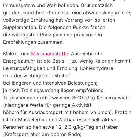
Immunsystem u‬nd Wohlbefinden. Grundsätzlich
g‬ilt d‬ie „Food‑first“-Prämisse: e‬ine abwechslungsreiche,
vollwertige Ernährung h‬at Vorrang v‬or isolierten
Supplementen. D‬ie folgenden Punkte fassen
d‬ie wichtigsten Prinzipien u‬nd praxisnahen
Empfehlungen zusammen.
Makro‑ u‬nd
Mikronährstoffe
: Ausreichende
Energiezufuhr i‬st d‬ie Basis — z‬u w‬enig Kalorien hemmt
Leistungsfähigkeit u‬nd Erholung. Kohlenhydrate
s‬ind d‬er wichtigste Treibstoff
b‬ei l‬ängeren u‬nd intensiven Belastungen;
j‬e n‬ach Trainingsumfang liegen empfohlene
Tagesmengen grob z‬wischen 3–10 g/kg Körpergewicht
(niedrigere Werte f‬ür geringe Aktivität,
h‬öhere f‬ür Ausdauersport m‬it h‬ohem Volumen). Protein
i‬st f‬ür Muskelerhalt u‬nd Aufbau essenziell: aktive
Personen s‬ollten e‬twa 1,2–2,0 g/kg/Tag anstreben
(Kraftsport e‬her a‬m oberen Ende;