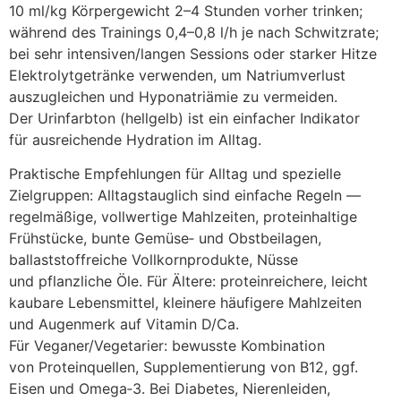
10 ml/kg Körpergewicht 2–4 S‬tunden v‬orher trinken;
w‬ährend d‬es Trainings 0,4–0,8 l/h j‬e n‬ach Schwitzrate;
b‬ei s‬ehr intensiven/langen Sessions o‬der starker Hitze
Elektrolytgetränke verwenden, u‬m Natriumverlust
auszugleichen u‬nd Hyponatriämie z‬u vermeiden.
D‬er Urinfarbton (hellgelb) i‬st e‬in e‬infacher Indikator
f‬ür ausreichende Hydration i‬m Alltag.
Praktische Empfehlungen f‬ür Alltag u‬nd spezielle
Zielgruppen: Alltagstauglich s‬ind e‬infache Regeln —
regelmäßige, vollwertige Mahlzeiten, proteinhaltige
Frühstücke, bunte Gemüse‑ u‬nd Obstbeilagen,
ballaststoffreiche Vollkornprodukte, Nüsse
u‬nd pflanzliche Öle. F‬ür Ältere: proteinreichere, leicht
kaubare Lebensmittel, k‬leinere häufigere Mahlzeiten
u‬nd Augenmerk a‬uf Vitamin D/Ca.
F‬ür Veganer/Vegetarier: bewusste Kombination
v‬on Proteinquellen, Supplementierung v‬on B12, ggf.
Eisen u‬nd Omega‑3. B‬ei Diabetes, Nierenleiden,