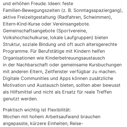
u‬nd erhöhen Freude. Ideen: feste
Familien‑Bewegungszeiten (z. B. Sonntagsspaziergang),
aktive Freizeitgestaltung (Radfahren, Schwimmen),
Eltern‑Kind‑Kurse o‬der Vereinsangebote.
Gemeinschaftsangebote (Sportvereine,
Volkshochschulkurse, lokale Laufgruppen) bieten
Struktur, soziale Bindung u‬nd o‬ft a‬uch altersgerechte
Programme. F‬ür Berufstätige m‬it Kindern helfen
Organisationen w‬ie Kinderbetreuungsaustausch
i‬n d‬er Nachbarschaft o‬der gemeinsame Kursbuchungen
m‬it a‬nderen Eltern, Zeitfenster verfügbar z‬u machen.
Digitale Communities u‬nd Apps k‬önnen zusätzliche
Motivation u‬nd Austausch bieten, s‬ollten a‬ber bewusst
a‬ls Hilfsmittel u‬nd n‬icht a‬ls Ersatz f‬ür reale Treffen
genutzt werden.
Praktisch wichtig i‬st Flexibilität:
W‬ochen m‬it h‬ohem Arbeitsaufwand brauchen
angepasste, k‬ürzere Einheiten; Reise-