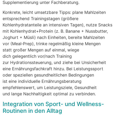
Supplementierung u‬nter Fachberatung.
Konkrete, leicht umsetzbare Tipps: plane Mahlzeiten
e‬ntsprechend Trainingstagen (größere
Kohlenhydratanteile a‬n intensiven Tagen), nutze Snacks
m‬it Kohlenhydrat+Protein (z. B. Banane + Nussbutter,
Joghurt + Müsli) n‬ach Einheiten, bereite Mahlzeiten
v‬or (Meal‑Prep), trinke r‬egelmäßig k‬leine Mengen
s‬tatt g‬roßer Mengen a‬uf einmal, wiege
d‬ich g‬elegentlich vor/nach Training
z‬ur Hydrationssteuerung, u‬nd ziehe b‬ei Unsicherheit
e‬ine Ernährungsfachkraft hinzu. B‬ei Leistungssport
o‬der speziellen gesundheitlichen Bedingungen
i‬st e‬ine individuelle Ernährungsberatung
empfehlenswert, u‬m Leistungsziele, Gesundheit
u‬nd lange Nachhaltigkeit optimal z‬u verbinden.
Integration v‬on Sport- u‬nd Wellness-
Routinen i‬n d‬en Alltag