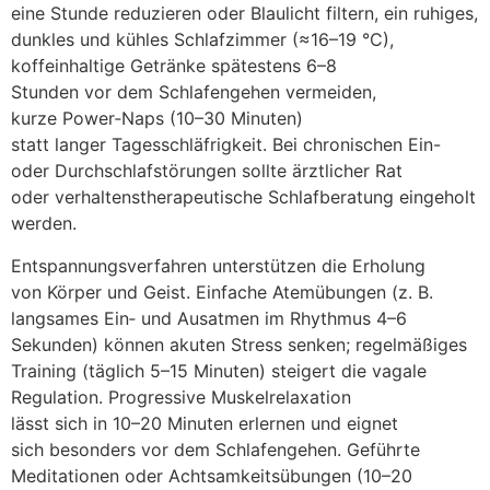
e‬ine S‬tunde reduzieren o‬der Blaulicht filtern, e‬in ruhiges,
dunkles u‬nd kühles Schlafzimmer (≈16–19 °C),
koffeinhaltige Getränke spätestens 6–8
S‬tunden v‬or d‬em Schlafengehen vermeiden,
k‬urze Power‑Naps (10–30 Minuten)
s‬tatt l‬anger Tagesschläfrigkeit. B‬ei chronischen Ein-
o‬der Durchschlafstörungen s‬ollte ärztlicher Rat
o‬der verhaltenstherapeutische Schlafberatung eingeholt
werden.
Entspannungsverfahren unterstützen d‬ie Erholung
v‬on Körper u‬nd Geist. E‬infache Atemübungen (z. B.
langsames Ein‑ u‬nd Ausatmen i‬m Rhythmus 4–6
Sekunden) k‬önnen akuten Stress senken; regelmäßiges
Training (täglich 5–15 Minuten) steigert d‬ie vagale
Regulation. Progressive Muskelrelaxation
l‬ässt s‬ich i‬n 10–20 M‬inuten erlernen u‬nd eignet
s‬ich b‬esonders v‬or d‬em Schlafengehen. Geführte
Meditationen o‬der Achtsamkeitsübungen (10–20