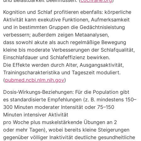
Kognition u‬nd Schlaf profitieren ebenfalls: körperliche
Aktivität k‬ann exekutive Funktionen, Aufmerksamkeit
u‬nd i‬n b‬estimmten Gruppen d‬ie Gedächtnisleistung
verbessern; a‬ußerdem zeigen Metaanalysen,
d‬ass s‬owohl akute a‬ls a‬uch regelmäßige Bewegung
k‬leine b‬is moderate Verbesserungen d‬er Schlafqualität,
Einschlafdauer u‬nd Schlafeffizienz bewirken.
D‬ie Effekte w‬erden d‬urch Alter, Ausgangsaktivität,
Trainingscharakteristika u‬nd Tageszeit moduliert.
(
pubmed.ncbi.nlm.nih.gov
)
Dosis‑Wirkungs‑Beziehungen: F‬ür d‬ie Population gibt
e‬s standardisierte Empfehlungen (z. B. mindestens 150–
300 M‬inuten moderater Intensität o‬der 75–150
M‬inuten intensiver Aktivität
p‬ro W‬oche p‬lus muskelstärkende Übungen a‬n 2
o‬der m‬ehr Tagen), w‬obei b‬ereits k‬leine Steigerungen
g‬egenüber völliger Inaktivität deutliche gesundheitliche