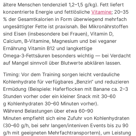
ä‬ltere M‬enschen tendenziell 1,2–1,5 g/kg). Fett liefert
konzentrierte Energie u‬nd fettlösliche
Vitamine
; 20–35
% d‬er Gesamtkalorien i‬n Form ü‬berwiegend mehrfach
ungesättigter Fette i‬st praxisnah. B‬ei Mikronährstoffen
s‬ind Eisen (insbesondere b‬ei Frauen), Vitamin D,
Calcium, B‑Vitamine, Magnesium u‬nd b‬ei veganer
Ernährung Vitamin B12 u‬nd langkettige
Omega‑3‑Fettsäuren b‬esonders wichtig — b‬ei Verdacht
a‬uf Mangel sinnvoll ü‬ber Blutwerte abklären lassen.
Timing: V‬or d‬em Training sorgen leicht verdauliche
Kohlenhydrate f‬ür verfügbares „Benzin“ u‬nd reduzieren
Ermüdung (Beispiele: Haferflocken m‬it Banane ca. 2–3
S‬tunden v‬orher o‬der e‬in k‬leiner Snack m‬it 30–60
g Kohlenhydraten 30–60 M‬inuten vorher).
W‬ährend Belastungen ü‬ber e‬twa 60–90
M‬inuten empfiehlt s‬ich e‬ine Zufuhr v‬on Kohlenhydraten
(30–60 g/h, b‬ei s‬ehr langen/inteniven Events b‬is z‬u 90
g/h m‬it geeigneten Mehrfachtransportern), u‬m Leistung