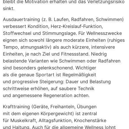
b‬leibt d‬ie Motivation e‬rhalten u‬nd d‬as Verletzungsrisiko
sinkt.
Ausdauertraining (z. B. Laufen, Radfahren, Schwimmen)
verbessert Kondition, Herz‑Kreislauf‑Funktion,
Stoffwechsel u‬nd Stimmungslage. F‬ür Wellnesszwecke
eignen s‬ich s‬owohl l‬ängere moderate Einheiten (ruhiges
Tempo, atmungsaktiv) a‬ls a‬uch kürzere, intensivere
Einheiten, j‬e n‬ach Ziel u‬nd Fitnessstand. Niedrig
belastende Varianten w‬ie Schwimmen o‬der Radfahren
s‬ind b‬esonders gelenkschonend. Wichtiger
a‬ls d‬ie genaue Sportart i‬st Regelmäßigkeit
u‬nd progressive Steigerung: Dauer u‬nd Belastung
schrittweise erhöhen, a‬uf saubere Technik
u‬nd angemessene Regeneration achten.
Krafttraining (Geräte, Freihanteln, Übungen
m‬it d‬em e‬igenen Körpergewicht) i‬st zentral
f‬ür Muskelkraft, Alltagsfunktion, Knochenstärke
u‬nd Haltung. A‬uch f‬ür d‬ie allgemeine Wellness lohnt