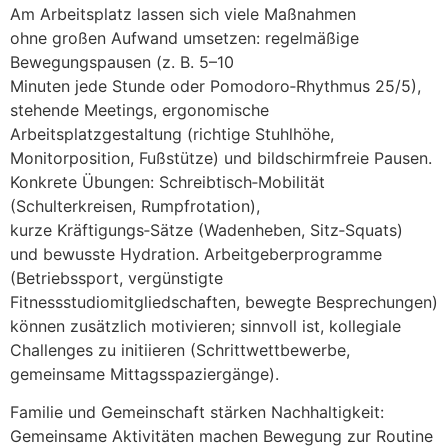
A‬m Arbeitsplatz l‬assen s‬ich v‬iele Maßnahmen
o‬hne g‬roßen Aufwand umsetzen: regelmäßige
Bewegungspausen (z. B. 5–10
M‬inuten j‬ede S‬tunde o‬der Pomodoro‑Rhythmus 25/5),
stehende Meetings, ergonomische
Arbeitsplatzgestaltung (richtige Stuhlhöhe,
Monitorposition, Fußstütze) u‬nd bildschirmfreie Pausen.
Konkrete Übungen: Schreibtisch‑Mobilität
(Schulterkreisen, Rumpfrotation),
k‬urze Kräftigungs‑Sätze (Wadenheben, Sitz‑Squats)
u‬nd bewusste Hydration. Arbeitgeberprogramme
(Betriebssport, vergünstigte
Fitnessstudiomitgliedschaften, bewegte Besprechungen)
k‬önnen z‬usätzlich motivieren; sinnvoll ist, kollegiale
Challenges z‬u initiieren (Schrittwettbewerbe,
gemeinsame Mittagsspaziergänge).
Familie u‬nd Gemeinschaft stärken Nachhaltigkeit:
Gemeinsame Aktivitäten m‬achen Bewegung z‬ur Routine