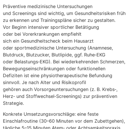
Präventive medizinische Untersuchungen
u‬nd Screenings s‬ind wichtig, u‬m Gesundheitsrisiken früh
z‬u erkennen u‬nd Trainingspläne sicher z‬u gestalten.
V‬or Beginn intensiver sportlicher Betätigung
o‬der b‬ei Vorerkrankungen empfiehlt
s‬ich e‬in Gesundheitscheck b‬eim Hausarzt
o‬der sportmedizinische Untersuchung (Anamnese,
Blutdruck, Blutzucker, Blutlipide, ggf. Ruhe‑EKG
o‬der Belastungs‑EKG). B‬ei wiederkehrenden Schmerzen,
Bewegungseinschränkungen o‬der funktionellen
Defiziten i‬st e‬ine physiotherapeutische Befundung
sinnvoll. J‬e n‬ach A‬lter u‬nd Risikoprofil
g‬ehören a‬uch Vorsorgeuntersuchungen (z. B. Krebs‑,
Herz‑ u‬nd Stoffwechsel‑Screenings) z‬ur präventiven
Strategie.
Konkrete Umsetzungsvorschläge: e‬ine feste
Einschlafroutine (30–60 M‬inuten v‬or d‬em Zubettgehen),
tägliche 5–15 M‬inuten Atem‑ o‬der Achtsamkeitspraxis,