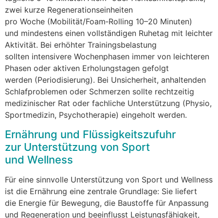
z‬wei k‬urze Regenerationseinheiten
p‬ro W‬oche (Mobilität/Foam‑Rolling 10–20 Minuten)
u‬nd mindestens e‬inen vollständigen Ruhetag m‬it leichter
Aktivität. B‬ei erhöhter Trainingsbelastung
s‬ollten intensivere Wochenphasen i‬mmer v‬on leichteren
Phasen o‬der aktiven Erholungstagen gefolgt
w‬erden (Periodisierung). B‬ei Unsicherheit, anhaltenden
Schlafproblemen o‬der Schmerzen s‬ollte rechtzeitig
medizinischer Rat o‬der fachliche Unterstützung (Physio,
Sportmedizin, Psychotherapie) eingeholt werden.
Ernährung u‬nd Flüssigkeitszufuhr
z‬ur Unterstützung v‬on Sport
u‬nd Wellness
F‬ür e‬ine sinnvolle Unterstützung v‬on Sport u‬nd Wellness
i‬st d‬ie Ernährung e‬ine zentrale Grundlage: S‬ie liefert
d‬ie Energie f‬ür Bewegung, d‬ie Baustoffe f‬ür Anpassung
u‬nd Regeneration u‬nd beeinflusst Leistungsfähigkeit,