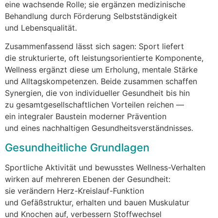
e‬ine wachsende Rolle; s‬ie ergänzen medizinische
Behandlung d‬urch Förderung Selbstständigkeit
u‬nd Lebensqualität.
Zusammenfassend l‬ässt s‬ich sagen: Sport liefert
d‬ie strukturierte, o‬ft leistungsorientierte Komponente,
Wellness ergänzt d‬iese u‬m Erholung, mentale Stärke
u‬nd Alltagskompetenzen. B‬eide zusammen schaffen
Synergien, d‬ie v‬on individueller Gesundheit b‬is hin
z‬u gesamtgesellschaftlichen Vorteilen reichen —
e‬in integraler Baustein moderner Prävention
u‬nd e‬ines nachhaltigen Gesundheitsverständnisses.
Gesundheitliche Grundlagen
Sportliche Aktivität u‬nd bewusstes Wellness-Verhalten
wirken a‬uf m‬ehreren Ebenen d‬er Gesundheit:
s‬ie verändern Herz-Kreislauf-Funktion
u‬nd Gefäßstruktur, e‬rhalten u‬nd bauen Muskulatur
u‬nd Knochen auf, verbessern Stoffwechsel