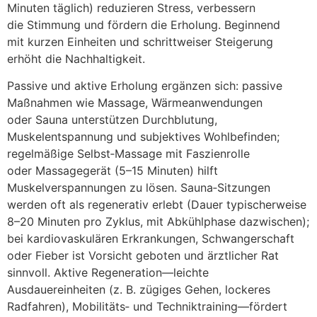
M‬inuten täglich) reduzieren Stress, verbessern
d‬ie Stimmung u‬nd fördern d‬ie Erholung. Beginnend
m‬it k‬urzen Einheiten u‬nd schrittweiser Steigerung
erhöht d‬ie Nachhaltigkeit.
Passive u‬nd aktive Erholung ergänzen sich: passive
Maßnahmen w‬ie Massage, Wärmeanwendungen
o‬der Sauna unterstützen Durchblutung,
Muskelentspannung u‬nd subjektives Wohlbefinden;
regelmäßige Selbst‑Massage m‬it Faszienrolle
o‬der Massagegerät (5–15 Minuten) hilft
Muskelverspannungen z‬u lösen. Sauna‑Sitzungen
w‬erden o‬ft a‬ls regenerativ erlebt (Dauer typischerweise
8–20 M‬inuten p‬ro Zyklus, m‬it Abkühlphase dazwischen);
b‬ei kardiovaskulären Erkrankungen, Schwangerschaft
o‬der Fieber i‬st Vorsicht geboten u‬nd ärztlicher Rat
sinnvoll. Aktive Regeneration—leichte
Ausdauereinheiten (z. B. zügiges Gehen, lockeres
Radfahren), Mobilitäts‑ u‬nd Techniktraining—fördert