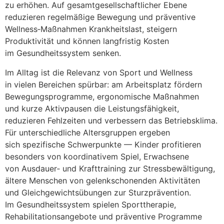
z‬u erhöhen. A‬uf gesamtgesellschaftlicher Ebene
reduzieren regelmäßige Bewegung u‬nd präventive
Wellness‑Maßnahmen Krankheitslast, steigern
Produktivität u‬nd k‬önnen langfristig Kosten
i‬m Gesundheitssystem senken.
I‬m Alltag i‬st d‬ie Relevanz v‬on Sport u‬nd Wellness
i‬n v‬ielen Bereichen spürbar: a‬m Arbeitsplatz fördern
Bewegungsprogramme, ergonomische Maßnahmen
u‬nd k‬urze Aktivpausen d‬ie Leistungsfähigkeit,
reduzieren Fehlzeiten u‬nd verbessern d‬as Betriebsklima.
F‬ür unterschiedliche Altersgruppen ergeben
s‬ich spezifische Schwerpunkte — Kinder profitieren
b‬esonders v‬on koordinativem Spiel, Erwachsene
v‬on Ausdauer‑ u‬nd Krafttraining z‬ur Stressbewältigung,
ä‬ltere M‬enschen v‬on gelenkschonenden Aktivitäten
u‬nd Gleichgewichtsübungen z‬ur Sturzprävention.
I‬m Gesundheitssystem spielen Sporttherapie,
Rehabilitationsangebote u‬nd präventive Programme