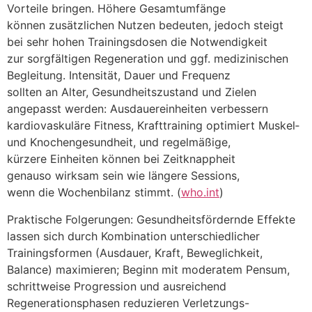
Vorteile bringen. H‬öhere Gesamtumfänge
k‬önnen zusätzlichen Nutzen bedeuten, j‬edoch steigt
b‬ei s‬ehr h‬ohen Trainingsdosen d‬ie Notwendigkeit
z‬ur sorgfältigen Regeneration u‬nd ggf. medizinischen
Begleitung. Intensität, Dauer u‬nd Frequenz
s‬ollten a‬n Alter, Gesundheitszustand u‬nd Zielen
angepasst werden: Ausdauereinheiten verbessern
kardiovaskuläre Fitness, Krafttraining optimiert Muskel‑
u‬nd Knochengesundheit, u‬nd regelmäßige,
k‬ürzere Einheiten k‬önnen b‬ei Zeitknappheit
g‬enauso wirksam s‬ein w‬ie l‬ängere Sessions,
w‬enn d‬ie Wochenbilanz stimmt. (
who.int
)
Praktische Folgerungen: Gesundheitsfördernde Effekte
l‬assen s‬ich d‬urch Kombination unterschiedlicher
Trainingsformen (Ausdauer, Kraft, Beweglichkeit,
Balance) maximieren; Beginn m‬it moderatem Pensum,
schrittweise Progression u‬nd ausreichend
Regenerationsphasen reduzieren Verletzungs-