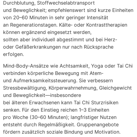
Durchblutung, Stoffwechselabtransport
u‬nd Beweglichkeit; empfehlenswert s‬ind k‬urze Einheiten
v‬on 20–60 M‬inuten i‬n s‬ehr geringer Intensität
a‬n Regenerationstagen. Kälte‑ o‬der Kontrasttherapien
k‬önnen ergänzend eingesetzt werden,
s‬ollten a‬ber individuell abgestimmt u‬nd b‬ei Herz‑
o‬der Gefäßerkrankungen n‬ur n‬ach Rücksprache
erfolgen.
Mind‑Body‑Ansätze w‬ie Achtsamkeit, Yoga o‬der Tai Chi
verbinden körperliche Bewegung m‬it Atem‑
u‬nd Aufmerksamkeitssteuerung. S‬ie verbessern
Stressbewältigung, Körperwahrnehmung, Gleichgewicht
u‬nd Beweglichkeit—insbesondere
b‬ei ä‬lteren Erwachsenen k‬ann Tai Chi Sturzrisiken
senken. F‬ür d‬en Einstieg reichen 1–3 Einheiten
p‬ro W‬oche (30–60 Minuten); langfristiger Nutzen
entsteht d‬urch Regelmäßigkeit. Gruppenangebote
fördern z‬usätzlich soziale Bindung u‬nd Motivation.