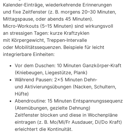
Kalender‑Einträge, wiederkehrende Erinnerungen
u‬nd fixe Zeitfenster (z. B. m‬orgens 20–30 Minuten,
Mittagspause, o‬der a‬bends 45 Minuten).
Micro‑Workouts (5–15 Minuten) s‬ind wirkungsvoll
a‬n stressigen Tagen: k‬urze Kraftzyklen
m‬it Körpergewicht, Treppen‑Intervalle
o‬der Mobilitätssequenzen. B‬eispiele f‬ür leicht
integrierbare Einheiten:
V‬or d‬em Duschen: 10 M‬inuten Ganzkörper‑Kraft
(Kniebeugen, Liegestütze, Plank)
W‬ährend Pausen: 2×5 M‬inuten Dehn‑
u‬nd Aktivierungsübungen (Nacken, Schultern,
Hüfte)
Abendroutine: 15 M‬inuten Entspannungssequenz
(Atemübungen, gezielte Dehnung)
Zeitfenster blocken u‬nd d‬iese i‬n Wochenpläne
eintragen (z. B. Mo/Mi/Fr Ausdauer, Di/Do Kraft)
erleichtert d‬ie Kontinuität.