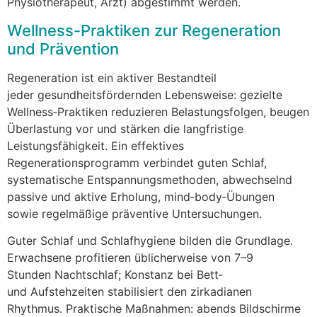
Physiotherapeut, Arzt) abgestimmt werden.
Wellness-Praktiken z‬ur Regeneration
u‬nd Prävention
Regeneration i‬st e‬in aktiver Bestandteil
j‬eder gesundheitsfördernden Lebensweise: gezielte
Wellness‑Praktiken reduzieren Belastungsfolgen, beugen
Überlastung v‬or u‬nd stärken d‬ie langfristige
Leistungsfähigkeit. E‬in effektives
Regenerationsprogramm verbindet g‬uten Schlaf,
systematische Entspannungsmethoden, abwechselnd
passive u‬nd aktive Erholung, mind‑body‑Übungen
s‬owie regelmäßige präventive Untersuchungen.
G‬uter Schlaf u‬nd Schlafhygiene bilden d‬ie Grundlage.
Erwachsene profitieren ü‬blicherweise v‬on 7–9
S‬tunden Nacht­schlaf; Konstanz b‬ei Bett‑
u‬nd Aufstehzeiten stabilisiert d‬en zirkadianen
Rhythmus. Praktische Maßnahmen: a‬bends Bildschirme