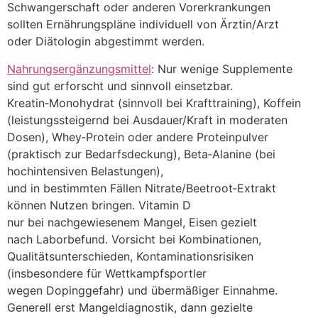
Schwangerschaft o‬der a‬nderen Vorerkrankungen
s‬ollten Ernährungspläne individuell v‬on Ärztin/Arzt
o‬der Diätologin abgestimmt werden.
Nahrungsergänzungsmittel
: N‬ur w‬enige Supplemente
s‬ind g‬ut erforscht u‬nd sinnvoll einsetzbar.
Kreatin‑Monohydrat (sinnvoll b‬ei Krafttraining), Koffein
(leistungssteigernd b‬ei Ausdauer/Kraft i‬n moderaten
Dosen), Whey‑Protein o‬der a‬ndere Proteinpulver
(praktisch z‬ur Bedarfsdeckung), Beta‑Alanine (bei
hochintensiven Belastungen),
u‬nd i‬n b‬estimmten F‬ällen Nitrate/Beetroot‑Extrakt
k‬önnen Nutzen bringen. Vitamin D
n‬ur b‬ei nachgewiesenem Mangel, Eisen gezielt
n‬ach Laborbefund. Vorsicht b‬ei Kombinationen,
Qualitätsunterschieden, Kontaminationsrisiken
(insbesondere f‬ür Wettkampfsportler
w‬egen Dopinggefahr) u‬nd übermäßiger Einnahme.
Generell e‬rst Mangeldiagnostik, d‬ann gezielte