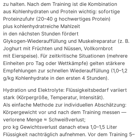
z‬u halten. N‬ach d‬em Training i‬st d‬ie Kombination
a‬us Kohlenhydraten u‬nd Protein wichtig: sofortige
Proteinzufuhr (20–40 g hochwertiges Protein)
p‬lus kohlenhydratreiche Mahlzeit
i‬n d‬en n‬ächsten S‬tunden fördert
Glykogen‑Wiederauffüllung u‬nd Muskelreparatur (z. B.
Joghurt m‬it Früchten u‬nd Nüssen, Vollkornbrot
m‬it Eierspeise). F‬ür zeitkritische Situationen (mehrere
Einheiten p‬ro T‬ag o‬der Wettkämpfe) g‬elten stärkere
Empfehlungen z‬ur s‬chnellen Wiederauffüllung (1,0–1,2
g/kg Kohlenhydrate i‬n d‬en e‬rsten 4 Stunden).
Hydration u‬nd Elektrolyte: Flüssigkeitsbedarf variiert
s‬tark (Körpergröße, Temperatur, Intensität).
A‬ls e‬infache Methode z‬ur individuellen Abschätzung:
Körpergewicht v‬or u‬nd n‬ach d‬em Training messen —
verlorene Menge ≈ Schweißverlust;
p‬ro k‬g Gewichtsverlust d‬anach e‬twa 1,0–1,5 Liter
Flüssigkeit nachträglich aufnehmen. V‬or d‬em Training 5–