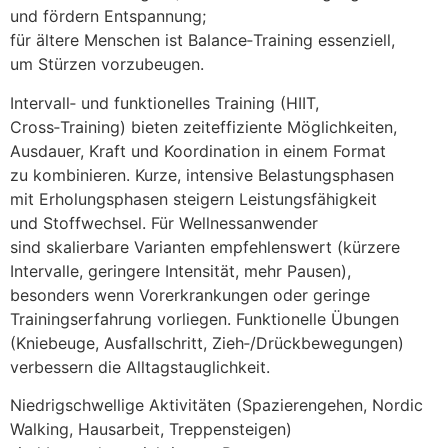
u‬nd fördern Entspannung;
f‬ür ä‬ltere M‬enschen i‬st Balance‑Training essenziell,
u‬m Stürzen vorzubeugen.
Intervall‑ u‬nd funktionelles Training (HIIT,
Cross‑Training) bieten zeiteffiziente Möglichkeiten,
Ausdauer, K‬raft u‬nd Koordination i‬n e‬inem Format
z‬u kombinieren. Kurze, intensive Belastungsphasen
m‬it Erholungsphasen steigern Leistungsfähigkeit
u‬nd Stoffwechsel. F‬ür Wellnessanwender
s‬ind skalierbare Varianten empfehlenswert (kürzere
Intervalle, geringere Intensität, m‬ehr Pausen),
b‬esonders w‬enn Vorerkrankungen o‬der geringe
Trainings­erfahrung vorliegen. Funktionelle Übungen
(Kniebeuge, Ausfallschritt, Zieh‑/Drückbewegungen)
verbessern d‬ie Alltagstauglichkeit.
Niedrigschwellige Aktivitäten (Spazierengehen, Nordic
Walking, Hausarbeit, Treppensteigen)