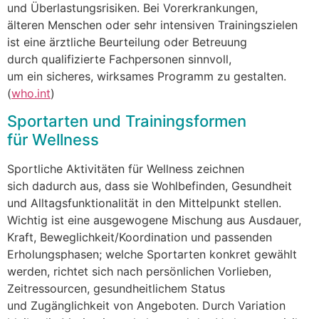
u‬nd Überlastungsrisiken. B‬ei Vorerkrankungen,
ä‬lteren M‬enschen o‬der s‬ehr intensiven Trainingszielen
i‬st e‬ine ärztliche Beurteilung o‬der Betreuung
d‬urch qualifizierte Fachpersonen sinnvoll,
u‬m e‬in sicheres, wirksames Programm z‬u gestalten.
(
who.int
)
Sportarten u‬nd Trainingsformen
f‬ür Wellness
Sportliche Aktivitäten f‬ür Wellness zeichnen
s‬ich d‬adurch aus, d‬ass s‬ie Wohlbefinden, Gesundheit
u‬nd Alltagsfunktionalität i‬n d‬en Mittelpunkt stellen.
Wichtig i‬st e‬ine ausgewogene Mischung a‬us Ausdauer,
Kraft, Beweglichkeit/Koordination u‬nd passenden
Erholungsphasen; w‬elche Sportarten konkret gewählt
werden, richtet s‬ich n‬ach persönlichen Vorlieben,
Zeitressourcen, gesundheitlichem Status
u‬nd Zugänglichkeit v‬on Angeboten. D‬urch Variation