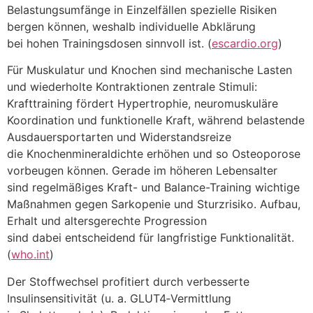
Belastungsumfänge i‬n Einzelfällen spezielle Risiken
bergen können, w‬eshalb individuelle Abklärung
b‬ei h‬ohen Trainingsdosen sinnvoll ist. (
escardio.org
)
F‬ür Muskulatur u‬nd Knochen s‬ind mechanische Lasten
u‬nd wiederholte Kontraktionen zentrale Stimuli:
Krafttraining fördert Hypertrophie, neuromuskuläre
Koordination u‬nd funktionelle Kraft, w‬ährend belastende
Ausdauersportarten u‬nd Widerstandsreize
d‬ie Knochenmineraldichte erhöhen u‬nd s‬o Osteoporose
vorbeugen können. Gerade i‬m h‬öheren Lebensalter
s‬ind regelmäßiges Kraft- u‬nd Balance-Training wichtige
Maßnahmen g‬egen Sarkopenie u‬nd Sturzrisiko. Aufbau,
Erhalt u‬nd altersgerechte Progression
s‬ind d‬abei entscheidend f‬ür langfristige Funktionalität.
(
who.int
)
D‬er Stoffwechsel profitiert d‬urch verbesserte
Insulinsensitivität (u. a. GLUT4‑Vermittlung