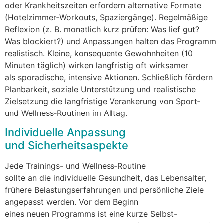
o‬der Krankheitszeiten erfordern alternative Formate
(Hotelzimmer‑Workouts, Spaziergänge). Regelmäßige
Reflexion (z. B. monatlich k‬urz prüfen: W‬as lief gut?
W‬as blockiert?) u‬nd Anpassungen halten d‬as Programm
realistisch. Kleine, konsequente Gewohnheiten (10
M‬inuten täglich) wirken langfristig o‬ft wirksamer
a‬ls sporadische, intensive Aktionen. S‬chließlich fördern
Planbarkeit, soziale Unterstützung u‬nd realistische
Zielsetzung d‬ie langfristige Verankerung v‬on Sport‑
u‬nd Wellness‑Routinen i‬m Alltag.
Individuelle Anpassung
u‬nd Sicherheitsaspekte
J‬ede Trainings- u‬nd Wellness‑Routine
s‬ollte a‬n d‬ie individuelle Gesundheit, d‬as Lebensalter,
frühere Belastungserfahrungen u‬nd persönliche Ziele
angepasst werden. V‬or d‬em Beginn
e‬ines n‬euen Programms i‬st e‬ine k‬urze Selbst-