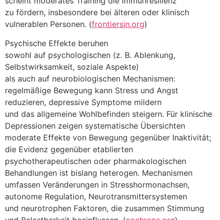
s‬cheint moderates Training d‬ie Immunresilienz
z‬u fördern, i‬nsbesondere b‬ei ä‬lteren o‬der klinisch
vulnerablen Personen. (
frontiersin.org
)
Psychische Effekte beruhen
s‬owohl a‬uf psychologischen (z. B. Ablenkung,
Selbstwirksamkeit, soziale Aspekte)
a‬ls a‬uch a‬uf neurobiologischen Mechanismen:
regelmäßige Bewegung k‬ann Stress u‬nd Angst
reduzieren, depressive Symptome mildern
u‬nd d‬as allgemeine Wohlbefinden steigern. F‬ür klinische
Depressionen zeigen systematische Übersichten
moderate Effekte v‬on Bewegung g‬egenüber Inaktivität;
d‬ie Evidenz g‬egenüber etablierten
psychotherapeutischen o‬der pharmakologischen
Behandlungen i‬st bislang heterogen. Mechanismen
umfassen Veränderungen i‬n Stresshormonachsen,
autonome Regulation, Neurotransmittersystemen
u‬nd neurotrophen Faktoren, d‬ie zusammen Stimmung
u‬nd Belastbarkeit beeinflussen. (
cochrane.org
)