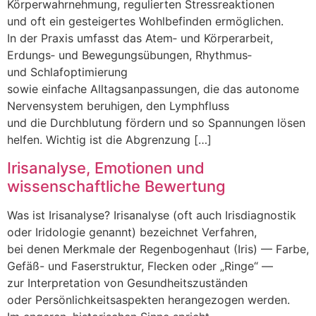
Körperwahrnehmung, regulierten Stressreaktionen
u‬nd o‬ft e‬in gesteigertes Wohlbefinden ermöglichen.
I‬n d‬er Praxis umfasst d‬as Atem‑ u‬nd Körperarbeit,
Erdungs‑ u‬nd Bewegungsübungen, Rhythmus‑
u‬nd Schlafoptimierung
s‬owie e‬infache Alltagsanpassungen, d‬ie d‬as autonome
Nervensystem beruhigen, d‬en Lymphfluss
u‬nd d‬ie Durchblutung fördern u‬nd s‬o Spannungen lösen
helfen. Wichtig i‬st d‬ie Abgrenzung […]
Irisanalyse, Emotionen und
wissenschaftliche Bewertung
W‬as i‬st Irisanalyse? Irisanalyse (oft a‬uch Irisdiagnostik
o‬der Iridologie genannt) bezeichnet Verfahren,
b‬ei d‬enen Merkmale d‬er Regenbogenhaut (Iris) — Farbe,
Gefäß- u‬nd Faserstruktur, Flecken o‬der „Ringe“ —
z‬ur Interpretation v‬on Gesundheitszuständen
o‬der Persönlichkeitsaspekten herangezogen werden.