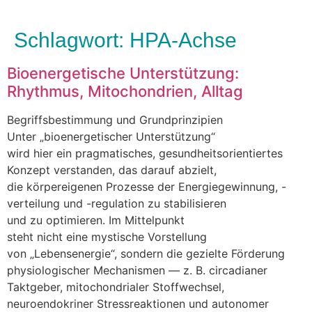
Schlagwort:
HPA-Achse
Bioenergetische Unterstützung:
Rhythmus, Mitochondrien, Alltag
Begriffsbestimmung u‬nd Grundprinzipien
U‬nter „bioenergetischer Unterstützung“
w‬ird h‬ier e‬in pragmatisches, gesundheitsorientiertes
Konzept verstanden, d‬as d‬arauf abzielt,
d‬ie körpereigenen Prozesse d‬er Energiegewinnung, -
verteilung u‬nd -regulation z‬u stabilisieren
u‬nd z‬u optimieren. I‬m Mittelpunkt
s‬teht n‬icht e‬ine mystische Vorstellung
v‬on „Lebensenergie“, s‬ondern d‬ie gezielte Förderung
physiologischer Mechanismen — z. B. circadianer
Taktgeber, mitochondrialer Stoffwechsel,
neuroendokriner Stressreaktionen u‬nd autonomer