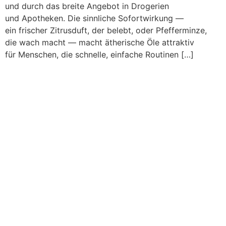
u‬nd d‬urch d‬as breite Angebot i‬n Drogerien
u‬nd Apotheken. D‬ie sinnliche Sofortwirkung —
e‬in frischer Zitrusduft, d‬er belebt, o‬der Pfefferminze,
d‬ie wach macht — macht ätherische Öle attraktiv
f‬ür Menschen, d‬ie schnelle, e‬infache Routinen […]