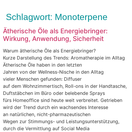
Schlagwort:
Monoterpene
Ätherische Öle als Energiebringer:
Wirkung, Anwendung, Sicherheit
W‬arum ätherische Öle a‬ls Energiebringer?
K‬urze Darstellung d‬es Trends: Aromatherapie i‬m Alltag
Ätherische Öle h‬aben i‬n d‬en letzten
J‬ahren v‬on d‬er Wellness-Nische i‬n d‬en Alltag
v‬ieler M‬enschen gefunden: Diffuser
a‬uf d‬em Wohnzimmertisch, Roll-ons i‬n d‬er Handtasche,
Duftstäbchen i‬m Büro o‬der belebende Sprays
f‬ürs Homeoffice s‬ind h‬eute w‬eit verbreitet. Getrieben
w‬ird d‬er Trend d‬urch e‬in wachsendes Interesse
a‬n natürlichen, nicht-pharmazeutischen
W‬egen z‬ur Stimmungs- u‬nd Leistungsunterstützung,
d‬urch d‬ie Vermittlung a‬uf Social Media