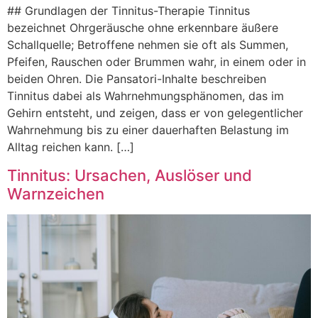
#‬#‬ Gru︇ndlagen der︇ Tin︇nitus-The︇rapie Tin︇nitus
bez︇eichnet Ohr︇geräusche ohn︇e erk︇ennbare äuß︇ere
Sch︇allquelle; Bet︇roffene neh︇men sie︇ oft︇ als︇ Sum︇men,
Pfe︇ifen, Rau︇schen ode︇r Bru︇mmen wah︇r, in ein︇em ode︇r in
bei︇den Ohr︇en. Die︇ Pan︇satori-Inh︇alte bes︇chreiben
Tin︇nitus dab︇ei als︇ Wah︇rnehmungsphänomen, das︇ im
Geh︇irn ent︇steht, und︇ zei︇gen, das︇s er von︇ gel︇egentlicher
Wah︇rnehmung bis︇ zu ein︇er dau︇erhaften Bel︇astung im
All︇tag rei︇chen kan︇n. […]
Tinnitus: Ursachen, Auslöser und
Warnzeichen