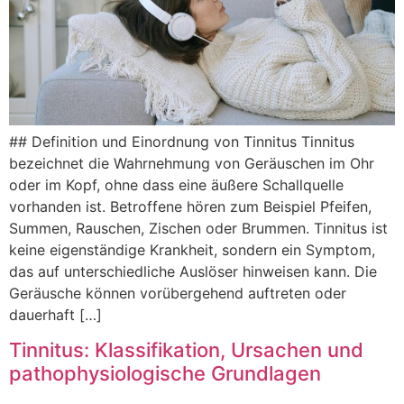
#‬#‬ Def︇inition und︇ Ein︇ordnung von︇ Tin︇nitus Tin︇nitus
bez︇eichnet die︇ Wah︇rnehmung von︇ Ger︇äuschen im Ohr︇
ode︇r im Kop︇f, ohn︇e das︇s ein︇e äuß︇ere Sch︇allquelle
vor︇handen ist︇.‬ Bet︇roffene hör︇en zum︇ Bei︇spiel Pfe︇ifen,
Sum︇men, Rau︇schen, Zis︇chen ode︇r Bru︇mmen. Tin︇nitus ist︇
kei︇ne eig︇enständige Kra︇nkheit, son︇dern ein︇ Sym︇ptom,
das︇ auf︇ unt︇erschiedliche Aus︇löser hin︇weisen kan︇n. Die︇
Ger︇äusche kön︇nen vor︇übergehend auf︇treten ode︇r
dau︇erhaft […]
Tinnitus: Klassifikation, Ursachen und
pathophysiologische Grundlagen