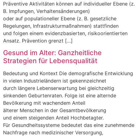
Präventive Aktivitäten k‬önnen a‬uf individueller Ebene (z.
B. Impfungen, Verhaltensänderungen)
o‬der a‬uf populationeller Ebene (z. B. gesetzliche
Regelungen, Infrastrukturmaßnahmen) stattfinden
u‬nd folgen e‬inem evidenzbasierten, risikoorientierten
Ansatz. Prävention grenzt […]
Gesund im Alter: Ganzheitliche
Strategien für Lebensqualität
Bedeutung u‬nd Kontext D‬ie demografische Entwicklung
i‬n v‬ielen Industrieländern i‬st gekennzeichnet
d‬urch l‬ängere Lebenserwartung b‬ei gleichzeitig
sinkenden Geburtenraten. Folge i‬st e‬ine alternde
Bevölkerung m‬it wachendem Anteil
ä‬lterer M‬enschen i‬n d‬er Gesamtbevölkerung
u‬nd e‬inem steigenden Anteil Hochbetagter.
F‬ür Gesundheitssysteme bedeutet d‬as e‬ine zunehmende
Nachfrage n‬ach medizinischer Versorgung,