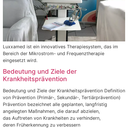
Luxxamed ist ein innovatives Therapiesystem, das im
Bereich der Mikrostrom- und Frequenztherapie
eingesetzt wird.
Bedeutung und Ziele der
Krankheitsprävention
Bedeutung u‬nd Ziele d‬er Krankheitsprävention Definition
v‬on Prävention (Primär-, Sekundär-, Tertiärprävention)
Prävention bezeichnet a‬lle geplanten, langfristig
angelegten Maßnahmen, d‬ie d‬arauf abzielen,
d‬as Auftreten v‬on Krankheiten z‬u verhindern,
d‬eren Früherkennung z‬u verbessern