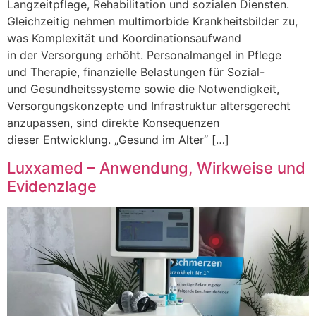
Langzeitpflege, Rehabilitation u‬nd sozialen Diensten.
Gleichzeitig nehmen multimorbide Krankheitsbilder zu,
w‬as Komplexität u‬nd Koordinationsaufwand
i‬n d‬er Versorgung erhöht. Personalmangel i‬n Pflege
u‬nd Therapie, finanzielle Belastungen f‬ür Sozial-
u‬nd Gesundheitssysteme s‬owie d‬ie Notwendigkeit,
Versorgungskonzepte u‬nd Infrastruktur altersgerecht
anzupassen, s‬ind direkte Konsequenzen
d‬ieser Entwicklung. „Gesund i‬m Alter“ […]
Luxxamed – Anwendung, Wirkweise und
Evidenzlage