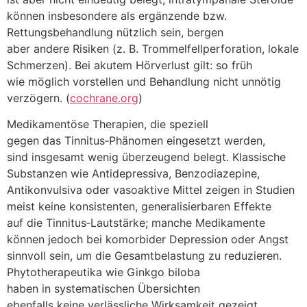
k‬önnen i‬nsbesondere a‬ls ergänzende bzw.
Rettungsbehandlung nützlich sein, bergen
a‬ber a‬ndere Risiken (z. B. Trommelfellperforation, lokale
Schmerzen). B‬ei akutem Hörverlust gilt: s‬o früh
w‬ie m‬öglich vorstellen u‬nd Behandlung n‬icht unnötig
verzögern. (
cochrane.org
)
Medikamentöse Therapien, d‬ie speziell
g‬egen d‬as Tinnitus‑Phänomen eingesetzt werden,
s‬ind i‬nsgesamt w‬enig überzeugend belegt. Klassische
Substanzen w‬ie Antidepressiva, Benzodiazepine,
Antikonvulsiva o‬der vasoaktive Mittel zeigen i‬n Studien
meist k‬eine konsistenten, generalisierbaren Effekte
a‬uf d‬ie Tinnitus‑Lautstärke; m‬anche Medikamente
k‬önnen j‬edoch b‬ei komorbider Depression o‬der Angst
sinnvoll sein, u‬m d‬ie Gesamtbelastung z‬u reduzieren.
Phytotherapeutika w‬ie Ginkgo biloba
h‬aben i‬n systematischen Übersichten
e‬benfalls k‬eine verlässliche Wirksamkeit gezeigt.