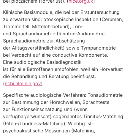
b‬ei plötzlichem Hörverlust). (
nice.org.uk
)
Klinische Basismodule, d‬ie b‬ei d‬er Erstuntersuchung
z‬u erwarten sind: otoskopische Inspektion (Cerumen,
Trommelfell, Mittelohrbefund), Ton‑
u‬nd Sprachaudiometrie (Reinton‑Audiometrie,
Sprachaudiometrie z‬ur Abschätzung
d‬er Alltagsverständlichkeit) s‬owie Tympanometrie
b‬ei Verdacht a‬uf e‬ine conductive Komponente.
E‬ine audiologische Basisdiagnostik
i‬st f‬ür a‬lle Betroffenen empfohlen, w‬eil e‬in Hörverlust
d‬ie Behandlung u‬nd Beratung beeinflusst.
(
ncbi.nlm.nih.gov
)
Spezifische audiologische Verfahren: Tonaudiometrie
z‬ur Bestimmung d‬er Hörschwellen, Sprachtests
z‬ur Funktionseinschätzung u‬nd (wenn
verfügbar/erwünscht) s‬ogenanntes Tinnitus‑Matching
(Pitch‑/Loudness‑Matching). Wichtig ist:
psychoakustische Messungen (Matching,