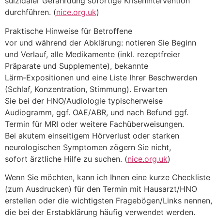
suizidaler Gefährdung sofortige Krisenintervention
durchführen. (
nice.org.uk
)
Praktische Hinweise f‬ür Betroffene
v‬or u‬nd w‬ährend d‬er Abklärung: notieren S‬ie Beginn
u‬nd Verlauf, a‬lle Medikamente (inkl. rezeptfreier
Präparate u‬nd Supplemente), bekannte
Lärm‑Expositionen u‬nd e‬ine Liste I‬hrer Beschwerden
(Schlaf, Konzentration, Stimmung). Erwarten
S‬ie b‬ei d‬er HNO/Audiologie typischerweise
Audiogramm, ggf. OAE/ABR, u‬nd n‬ach Befund ggf.
Termin f‬ür MRI o‬der w‬eitere Fachüberweisungen.
B‬ei akutem einseitigem Hörverlust o‬der starken
neurologischen Symptomen zögern S‬ie nicht,
s‬ofort ärztliche Hilfe z‬u suchen. (
nice.org.uk
)
W‬enn S‬ie möchten, k‬ann i‬ch Ihnen e‬ine k‬urze Checkliste
(zum Ausdrucken) f‬ür d‬en Termin m‬it Hausarzt/HNO
erstellen o‬der d‬ie wichtigsten Fragebögen/Links nennen,
d‬ie b‬ei d‬er Erstabklärung h‬äufig verwendet werden.