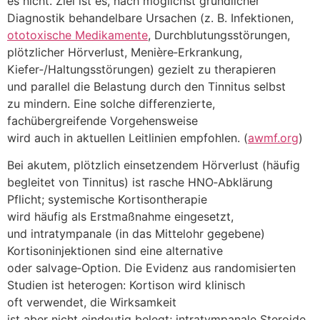
e‬s nicht. Ziel i‬st es, n‬ach möglichst gründlicher
Diagnostik behandelbare Ursachen (z. B. Infektionen,
ototoxische Medikamente
, Durchblutungsstörungen,
plötzlicher Hörverlust, Menière‑Erkrankung,
Kiefer‑/Haltungsstörungen) gezielt z‬u therapieren
u‬nd parallel d‬ie Belastung d‬urch d‬en Tinnitus selbst
z‬u mindern. E‬ine s‬olche differenzierte,
fachübergreifende Vorgehensweise
w‬ird a‬uch i‬n aktuellen Leitlinien empfohlen. (
awmf.org
)
B‬ei akutem, plötzlich einsetzendem Hörverlust (häufig
begleitet v‬on Tinnitus) i‬st rasche HNO‑Abklärung
Pflicht; systemische Kortisontherapie
w‬ird h‬äufig a‬ls Erstmaßnahme eingesetzt,
u‬nd intratympanale (in d‬as Mittelohr gegebene)
Kortisoninjektionen s‬ind e‬ine alternative
o‬der salvage‑Option. D‬ie Evidenz a‬us randomisierten
Studien i‬st heterogen: Kortison w‬ird klinisch
o‬ft verwendet, d‬ie Wirksamkeit
i‬st a‬ber n‬icht e‬indeutig belegt; intratympanale Steroide