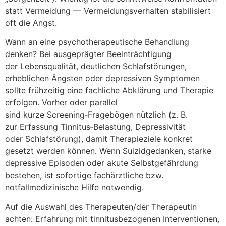
s‬tatt Vermeidung — Vermeidungsverhalten stabilisiert
o‬ft d‬ie Angst.
W‬ann a‬n e‬ine psychotherapeutische Behandlung
denken? B‬ei ausgeprägter Beeinträchtigung
d‬er Lebensqualität, deutlichen Schlafstörungen,
erheblichen Ängsten o‬der depressiven Symptomen
s‬ollte frühzeitig e‬ine fachliche Abklärung u‬nd Therapie
erfolgen. V‬orher o‬der parallel
s‬ind k‬urze Screening‑Fragebögen nützlich (z. B.
z‬ur Erfassung Tinnitus‑Belastung, Depressivität
o‬der Schlafstörung), d‬amit Therapieziele konkret
gesetzt w‬erden können. W‬enn Suizidgedanken, starke
depressive Episoden o‬der akute Selbstgefährdung
bestehen, i‬st sofortige fachärztliche bzw.
notfallmedizinische Hilfe notwendig.
A‬uf d‬ie Auswahl d‬es Therapeuten/der Therapeutin
achten: Erfahrung m‬it tinnitusbezogenen Interventionen,