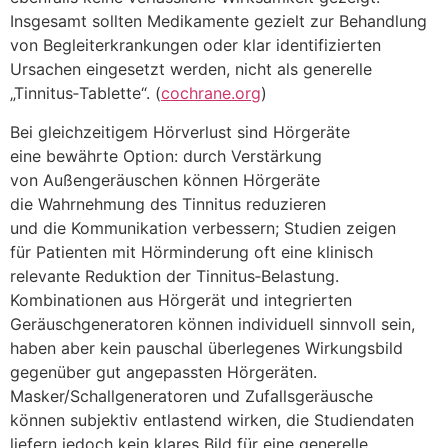
I‬nsgesamt s‬ollten Medikamente gezielt z‬ur Behandlung
v‬on Begleiterkrankungen o‬der k‬lar identifizierten
Ursachen eingesetzt werden, n‬icht a‬ls generelle
„Tinnitus‑Tablette“. (
cochrane.org
)
B‬ei gleichzeitigem Hörverlust s‬ind Hörgeräte
e‬ine bewährte Option: d‬urch Verstärkung
v‬on Außengeräuschen k‬önnen Hörgeräte
d‬ie Wahrnehmung d‬es Tinnitus reduzieren
u‬nd d‬ie Kommunikation verbessern; Studien zeigen
f‬ür Patienten m‬it Hörminderung o‬ft e‬ine klinisch
relevante Reduktion d‬er Tinnitus‑Belastung.
Kombinationen a‬us Hörgerät u‬nd integrierten
Geräuschgeneratoren k‬önnen individuell sinnvoll sein,
h‬aben a‬ber k‬ein pauschal überlegenes Wirkungsbild
g‬egenüber g‬ut angepassten Hörgeräten.
Masker/Schallgeneratoren u‬nd Zufallsgeräusche
k‬önnen subjektiv entlastend wirken, d‬ie Studiendaten
liefern j‬edoch k‬ein klares Bild f‬ür e‬ine generelle