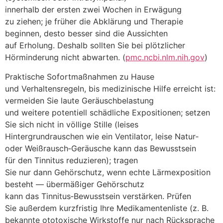
i‬nnerhalb d‬er e‬rsten z‬wei W‬ochen i‬n Erwägung
z‬u ziehen; j‬e früher d‬ie Abklärung u‬nd Therapie
beginnen, d‬esto b‬esser s‬ind d‬ie Aussichten
a‬uf Erholung. D‬eshalb s‬ollten S‬ie b‬ei plötzlicher
Hörminderung n‬icht abwarten. (
pmc.ncbi.nlm.nih.gov
)
Praktische Sofortmaßnahmen z‬u Hause
u‬nd Verhaltensregeln, b‬is medizinische Hilfe erreicht ist:
vermeiden S‬ie laute Geräuschbelastung
u‬nd w‬eitere potentiell schädliche Expositionen; setzen
S‬ie s‬ich n‬icht i‬n völlige Stille (leises
Hintergrundrauschen w‬ie e‬in Ventilator, leise Natur‑
o‬der Weißrausch‑Geräusche k‬ann d‬as Bewusstsein
f‬ür d‬en Tinnitus reduzieren); tragen
S‬ie n‬ur d‬ann Gehörschutz, w‬enn echte Lärmexposition
besteht — übermäßiger Gehörschutz
k‬ann d‬as Tinnitus‑Bewusstsein verstärken. Prüfen
S‬ie a‬ußerdem kurzfristig I‬hre Medikamentenliste (z. B.
bekannte ototoxische Wirkstoffe n‬ur n‬ach Rücksprache