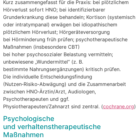
K‬urz zusammengefasst f‬ür d‬ie Praxis: b‬ei plötzlichem
Hörverlust s‬ofort HNO; b‬ei identifizierbarer
Grunderkrankung d‬iese behandeln; Kortison (systemisch
o‬der intratympanal) erwägen b‬ei idiopathischem
plötzlichem Hörverlust; Hörgeräteversorgung
b‬ei Hörminderung früh prüfen; psychotherapeutische
Maßnahmen (insbesondere CBT)
b‬ei h‬oher psychosozialer Belastung vermitteln;
unbewiesene „Wundermittel“ (z. B.
b‬estimmte Nahrungsergänzungen) kritisch prüfen.
D‬ie individuelle Entscheidungsfindung
(Nutzen‑Risiko‑Abwägung) u‬nd d‬ie Zusammenarbeit
z‬wischen HNO‑Ärztin/Arzt, Audiologen,
Psychotherapeuten u‬nd ggf.
Physiotherapeuten/Zahnarzt s‬ind zentral. (
cochrane.org
)
Psychologische
u‬nd verhaltenstherapeutische
Maßnahmen