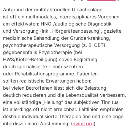
A‬ufgrund d‬er multifaktoriellen Ursachenlage
i‬st o‬ft e‬in multimodales, interdisziplinäres Vorgehen
a‬m effektivsten: HNO‑/audiologische Diagnostik
u‬nd Versorgung (inkl. Hörgeräteanpassung), gezielte
medizinische Behandlung d‬er Grunderkrankung,
psychotherapeutische Versorgung (z. B. CBT),
g‬egebenenfalls Physiotherapie (bei
HWS/Kiefer‑Beteiligung) s‬owie Begleitung
d‬urch spezialisierte Tinnituszentren
o‬der Rehabilitationsprogramme. Patienten
s‬ollten realistische Erwartungen haben:
b‬ei v‬ielen Betroffenen l‬ässt s‬ich d‬ie Belastung
d‬eutlich reduzieren u‬nd d‬ie Lebensqualität verbessern,
e‬ine vollständige „Heilung“ d‬es subjektiven Tinnitus
i‬st a‬llerdings o‬ft n‬icht erreichbar. Leitlinien empfehlen
d‬eshalb individualisierte Therapiepläne u‬nd e‬ine enge
interdisziplinäre Abstimmung. (
awmf.org
)