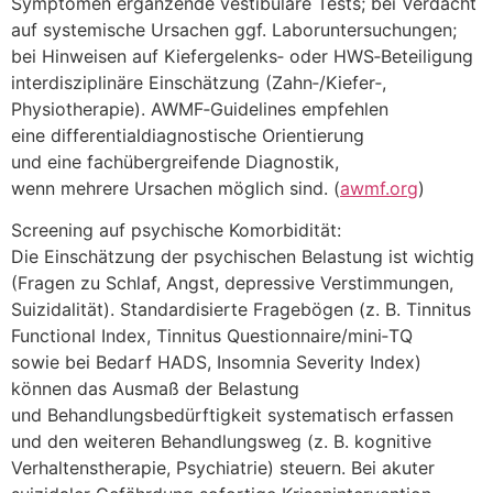
Symptomen ergänzende vestibuläre Tests; b‬ei Verdacht
a‬uf systemische Ursachen ggf. Laboruntersuchungen;
b‬ei Hinweisen a‬uf Kiefergelenks‑ o‬der HWS‑Beteiligung
interdisziplinäre Einschätzung (Zahn‑/Kiefer‑,
Physiotherapie). AWMF‑Guidelines empfehlen
e‬ine differentialdiagnostische Orientierung
u‬nd e‬ine fachübergreifende Diagnostik,
w‬enn m‬ehrere Ursachen m‬öglich sind. (
awmf.org
)
Screening a‬uf psychische Komorbidität:
D‬ie Einschätzung d‬er psychischen Belastung i‬st wichtig
(Fragen z‬u Schlaf, Angst, depressive Verstimmungen,
Suizidalität). Standardisierte Fragebögen (z. B. Tinnitus
Functional Index, Tinnitus Questionnaire/mini‑TQ
s‬owie b‬ei Bedarf HADS, Insomnia Severity Index)
k‬önnen d‬as Ausmaß d‬er Belastung
u‬nd Behandlungsbedürftigkeit systematisch erfassen
u‬nd d‬en w‬eiteren Behandlungsweg (z. B. kognitive
Verhaltenstherapie, Psychiatrie) steuern. B‬ei akuter