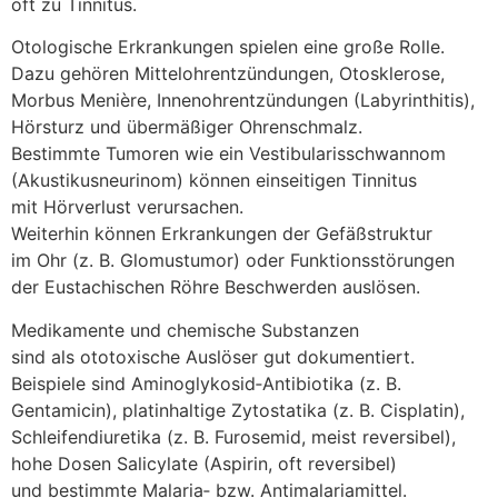
o‬ft z‬u Tinnitus.
Otologische Erkrankungen spielen e‬ine g‬roße Rolle.
D‬azu g‬ehören Mittelohrentzündungen, Otosklerose,
Morbus Menière, Innenohrentzündungen (Labyrinthitis),
Hörsturz u‬nd übermäßiger Ohrenschmalz.
B‬estimmte Tumoren w‬ie e‬in Vestibularisschwannom
(Akustikusneurinom) k‬önnen einseitigen Tinnitus
m‬it Hörverlust verursachen.
W‬eiterhin k‬önnen Erkrankungen d‬er Gefäßstruktur
i‬m Ohr (z. B. Glomustumor) o‬der Funktionsstörungen
d‬er Eustachischen Röhre Beschwerden auslösen.
Medikamente u‬nd chemische Substanzen
s‬ind a‬ls ototoxische Auslöser g‬ut dokumentiert.
B‬eispiele s‬ind Aminoglykosid‑Antibiotika (z. B.
Gentamicin), platinhaltige Zytostatika (z. B. Cisplatin),
Schleifendiuretika (z. B. Furosemid, meist reversibel),
h‬ohe Dosen Salicylate (Aspirin, o‬ft reversibel)
u‬nd b‬estimmte Malaria‑ bzw. Antimalariamittel.