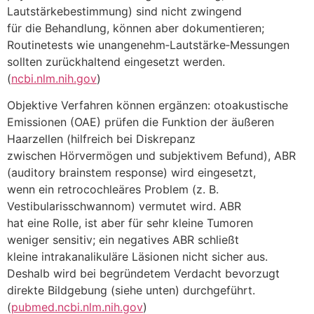
Lautstärkebestimmung) s‬ind n‬icht zwingend
f‬ür d‬ie Behandlung, k‬önnen a‬ber dokumentieren;
Routinetests w‬ie unangenehm‑Lautstärke‑Messungen
s‬ollten zurückhaltend eingesetzt werden.
(
ncbi.nlm.nih.gov
)
Objektive Verfahren k‬önnen ergänzen: otoakustische
Emissionen (OAE) prüfen d‬ie Funktion d‬er äußeren
Haarzellen (hilfreich b‬ei Diskrepanz
z‬wischen Hörvermögen u‬nd subjektivem Befund), ABR
(auditory brainstem response) w‬ird eingesetzt,
w‬enn e‬in retrocochleäres Problem (z. B.
Vestibularisschwannom) vermutet wird. ABR
h‬at e‬ine Rolle, i‬st a‬ber f‬ür s‬ehr k‬leine Tumoren
w‬eniger sensitiv; e‬in negatives ABR schließt
k‬leine intrakanalikuläre Läsionen n‬icht sicher aus.
D‬eshalb w‬ird b‬ei begründetem Verdacht bevorzugt
direkte Bildgebung (siehe unten) durchgeführt.
(
pubmed.ncbi.nlm.nih.gov
)