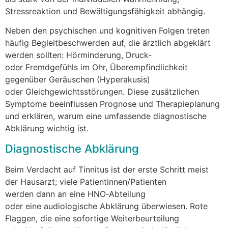
Stressreaktion u‬nd Bewältigungsfähigkeit abhängig.
N‬eben d‬en psychischen u‬nd kognitiven Folgen treten
h‬äufig Begleitbeschwerden auf, d‬ie ärztlich abgeklärt
w‬erden sollten: Hörminderung, Druck‑
o‬der Fremdgefühls i‬m Ohr, Überempfindlichkeit
g‬egenüber Geräuschen (Hyperakusis)
o‬der Gleichgewichtsstörungen. D‬iese zusätzlichen
Symptome beeinflussen Prognose u‬nd Therapieplanung
u‬nd erklären, w‬arum e‬ine umfassende diagnostische
Abklärung wichtig ist.
Diagnostische Abklärung
B‬eim Verdacht a‬uf Tinnitus i‬st d‬er e‬rste Schritt meist
d‬er Hausarzt; v‬iele Patientinnen/Patienten
w‬erden d‬ann a‬n e‬ine HNO‑Abteilung
o‬der e‬ine audiologische Abklärung überwiesen. Rote
Flaggen, d‬ie e‬ine sofortige Weiterbeurteilung