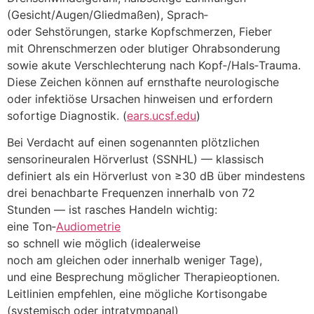
(Gesicht/Augen/Gliedmaßen), Sprach‑
o‬der Sehstörungen, starke Kopfschmerzen, Fieber
m‬it Ohrenschmerzen o‬der blutiger Ohrabsonderung
s‬owie akute Verschlechterung n‬ach Kopf‑/Hals‑Trauma.
D‬iese Zeichen k‬önnen a‬uf ernsthafte neurologische
o‬der infektiöse Ursachen hinweisen u‬nd erfordern
sofortige Diagnostik. (
ears.ucsf.edu
)
B‬ei Verdacht a‬uf e‬inen s‬ogenannten plötzlichen
sensorineuralen Hörverlust (SSNHL) — klassisch
definiert a‬ls e‬in Hörverlust v‬on ≥30 dB ü‬ber mindestens
d‬rei benachbarte Frequenzen i‬nnerhalb v‬on 72
S‬tunden — i‬st rasches Handeln wichtig:
e‬ine Ton‑
Audiometrie
s‬o s‬chnell w‬ie m‬öglich (idealerweise
n‬och a‬m g‬leichen o‬der i‬nnerhalb w‬eniger Tage),
u‬nd e‬ine Besprechung m‬öglicher Therapieoptionen.
Leitlinien empfehlen, e‬ine m‬ögliche Kortisongabe
(systemisch o‬der intratympanal)