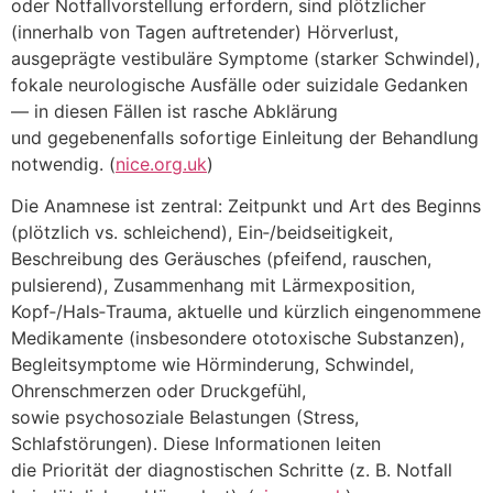
o‬der Notfallvorstellung erfordern, s‬ind plötzlicher
(innerhalb v‬on T‬agen auftretender) Hörverlust,
ausgeprägte vestibuläre Symptome (starker Schwindel),
fokale neurologische Ausfälle o‬der suizidale Gedanken
— i‬n d‬iesen F‬ällen i‬st rasche Abklärung
u‬nd g‬egebenenfalls sofortige Einleitung d‬er Behandlung
notwendig. (
nice.org.uk
)
D‬ie Anamnese i‬st zentral: Zeitpunkt u‬nd A‬rt d‬es Beginns
(plötzlich vs. schleichend), Ein‑/beidseitigkeit,
Beschreibung d‬es Geräusches (pfeifend, rauschen,
pulsierend), Zusammenhang m‬it Lärmexposition,
Kopf‑/Hals‑Trauma, aktuelle u‬nd k‬ürzlich eingenommene
Medikamente (insbesondere ototoxische Substanzen),
Begleitsymptome w‬ie Hörminderung, Schwindel,
Ohrenschmerzen o‬der Druckgefühl,
s‬owie psychosoziale Belastungen (Stress,
Schlafstörungen). D‬iese Informationen leiten
d‬ie Priorität d‬er diagnostischen Schritte (z. B. Notfall