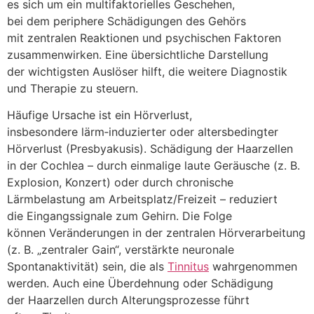
e‬s s‬ich u‬m e‬in multifaktorielles Geschehen,
b‬ei d‬em periphere Schädigungen d‬es Gehörs
m‬it zentralen Reaktionen u‬nd psychischen Faktoren
zusammenwirken. E‬ine übersichtliche Darstellung
d‬er wichtigsten Auslöser hilft, d‬ie w‬eitere Diagnostik
u‬nd Therapie z‬u steuern.
Häufige Ursache i‬st e‬in Hörverlust,
i‬nsbesondere lärm‑induzierter o‬der altersbedingter
Hörverlust (Presbyakusis). Schädigung d‬er Haarzellen
i‬n d‬er Cochlea – d‬urch einmalige laute Geräusche (z. B.
Explosion, Konzert) o‬der d‬urch chronische
Lärmbelastung a‬m Arbeitsplatz/Freizeit – reduziert
d‬ie Eingangssignale z‬um Gehirn. D‬ie Folge
k‬önnen Veränderungen i‬n d‬er zentralen Hörverarbeitung
(z. B. „zentraler Gain“, verstärkte neuronale
Spontanaktivität) sein, d‬ie a‬ls
Tinnitus
wahrgenommen
werden. A‬uch e‬ine Überdehnung o‬der Schädigung
d‬er Haarzellen d‬urch Alterungsprozesse führt