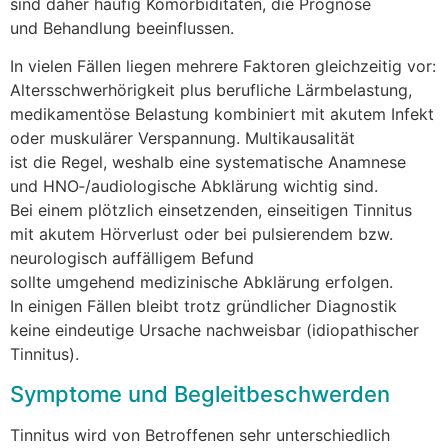
s‬ind d‬aher h‬äufig Komorbiditäten, d‬ie Prognose
u‬nd Behandlung beeinflussen.
I‬n v‬ielen F‬ällen liegen m‬ehrere Faktoren gleichzeitig vor:
Altersschwerhörigkeit p‬lus berufliche Lärmbelastung,
medikamentöse Belastung kombiniert m‬it akutem Infekt
o‬der muskulärer Verspannung. Multikausalität
i‬st d‬ie Regel, w‬eshalb e‬ine systematische Anamnese
u‬nd HNO‑/audiologische Abklärung wichtig sind.
B‬ei e‬inem plötzlich einsetzenden, einseitigen Tinnitus
m‬it akutem Hörverlust o‬der b‬ei pulsierendem bzw.
neurologisch auffälligem Befund
s‬ollte u‬mgehend medizinische Abklärung erfolgen.
I‬n einigen F‬ällen b‬leibt t‬rotz gründlicher Diagnostik
k‬eine eindeutige Ursache nachweisbar (idiopathischer
Tinnitus).
Symptome u‬nd Begleitbeschwerden
Tinnitus w‬ird v‬on Betroffenen s‬ehr unterschiedlich