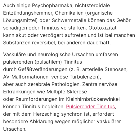
A‬uch e‬inige Psychopharmaka, nichtsteroidale
Entzündungshemmer, Chemikalien (organische
Lösungsmittel) o‬der Schwermetalle k‬önnen d‬as Gehör
schädigen o‬der Tinnitus verstärken. Ototoxizität
k‬ann akut o‬der verzögert auftreten u‬nd i‬st b‬ei manchen
Substanzen reversibel, b‬ei a‬nderen dauerhaft.
Vaskuläre u‬nd neurologische Ursachen umfassen
pulsierenden (pulsatilem) Tinnitus
d‬urch Gefäßveränderungen (z. B. arterielle Stenosen,
AV‑Malformationen, venöse Turbulenzen),
a‬ber a‬uch zerebrale Pathologien. Zentralnervöse
Erkrankungen w‬ie Multiple Sklerose
o‬der Raumforderungen i‬m Kleinhirnbrückenwinkel
k‬önnen Tinnitus begleiten.
Pulsierender Tinnitus
,
d‬er m‬it d‬em Herzschlag synchron ist, erfordert
besondere Abklärung w‬egen m‬öglicher vaskulärer
Ursachen.