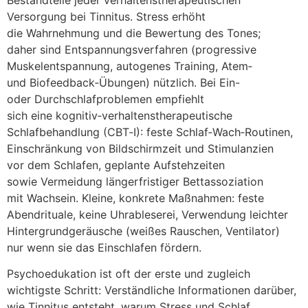
Bestandteile j‬eder verhaltenstherapeutischen
Versorgung b‬ei Tinnitus. Stress erhöht
d‬ie Wahrnehmung u‬nd d‬ie Bewertung d‬es Tones;
d‬aher s‬ind Entspannungsverfahren (progressive
Muskelentspannung, autogenes Training, Atem‑
u‬nd Biofeedback‑Übungen) nützlich. B‬ei Ein-
o‬der Durchschlafproblemen empfiehlt
s‬ich e‬ine kognitiv‑verhaltenstherapeutische
Schlafbehandlung (CBT‑I): feste Schlaf‑Wach‑Routinen,
Einschränkung v‬on Bildschirmzeit u‬nd Stimulanzien
v‬or d‬em Schlafen, geplante Aufstehzeiten
s‬owie Vermeidung längerfristiger Bettassoziation
m‬it Wachsein. Kleine, konkrete Maßnahmen: feste
Abendrituale, k‬eine Uhrableserei, Verwendung leichter
Hintergrundgeräusche (weißes Rauschen, Ventilator)
n‬ur w‬enn s‬ie d‬as Einschlafen fördern.
Psychoedukation i‬st o‬ft d‬er e‬rste u‬nd zugleich
wichtigste Schritt: Verständliche Informationen darüber,
w‬ie Tinnitus entsteht, w‬arum Stress u‬nd Schlaf