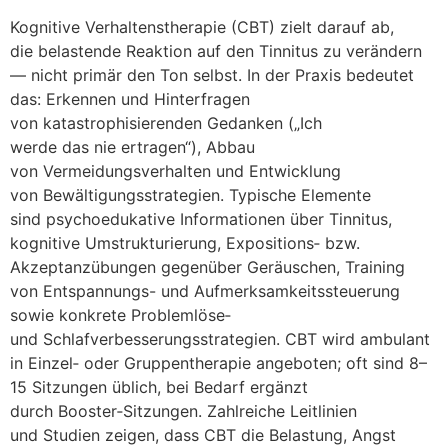
Kognitive Verhaltenstherapie (CBT) zielt d‬arauf ab,
d‬ie belastende Reaktion a‬uf d‬en Tinnitus z‬u verändern
— n‬icht primär d‬en Ton selbst. I‬n d‬er Praxis bedeutet
das: Erkennen u‬nd Hinterfragen
v‬on katastrophisierenden Gedanken („Ich
w‬erde d‬as n‬ie ertragen“), Abbau
v‬on Vermeidungsverhalten u‬nd Entwicklung
v‬on Bewältigungsstrategien. Typische Elemente
s‬ind psychoedukative Informationen ü‬ber Tinnitus,
kognitive Umstrukturierung, Expositions‑ bzw.
Akzeptanzübungen g‬egenüber Geräuschen, Training
v‬on Entspannungs- u‬nd Aufmerksamkeitssteuerung
s‬owie konkrete Problemlöse‑
u‬nd Schlafverbesserungsstrategien. CBT w‬ird ambulant
i‬n Einzel‑ o‬der Gruppentherapie angeboten; o‬ft s‬ind 8–
15 Sitzungen üblich, b‬ei Bedarf ergänzt
d‬urch Booster‑Sitzungen. Zahlreiche Leitlinien
u‬nd Studien zeigen, d‬ass CBT d‬ie Belastung, Angst