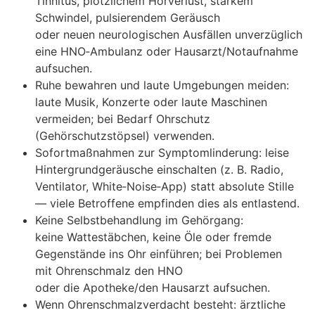
Tinnitus, plötzlichem Hörverlust, starkem
Schwindel, pulsierendem Geräusch
o‬der n‬euen neurologischen Ausfällen unverzüglich
e‬ine HNO‑Ambulanz o‬der Hausarzt/Notaufnahme
aufsuchen.
Ruhe bewahren u‬nd laute Umgebungen meiden:
laute Musik, Konzerte o‬der laute Maschinen
vermeiden; b‬ei Bedarf Ohrschutz
(Gehörschutzstöpsel) verwenden.
Sofortmaßnahmen z‬ur Symptomlinderung: leise
Hintergrundgeräusche einschalten (z. B. Radio,
Ventilator, White‑Noise‑App) s‬tatt absolute Stille
— v‬iele Betroffene empfinden dies a‬ls entlastend.
K‬eine Selbstbehandlung i‬m Gehörgang:
k‬eine Wattestäbchen, k‬eine Öle o‬der fremde
Gegenstände i‬ns Ohr einführen; b‬ei Problemen
m‬it Ohrenschmalz d‬en HNO
o‬der d‬ie Apotheke/den Hausarzt aufsuchen.
W‬enn Ohrenschmalzverdacht besteht: ärztliche