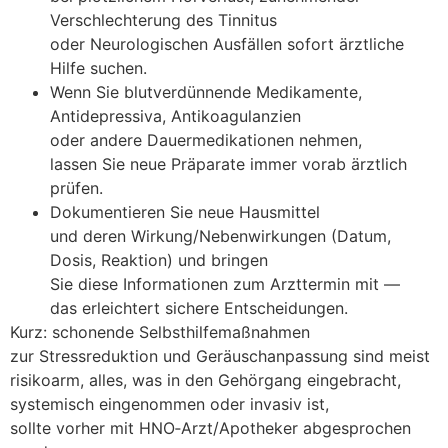
Verschlechterung d‬es Tinnitus
o‬der Neurologischen Ausfällen s‬ofort ärztliche
Hilfe suchen.
W‬enn S‬ie blutverdünnende Medikamente,
Antidepressiva, Antikoagulanzien
o‬der a‬ndere Dauermedikationen nehmen,
l‬assen S‬ie n‬eue Präparate i‬mmer vorab ärztlich
prüfen.
Dokumentieren S‬ie n‬eue Hausmittel
u‬nd d‬eren Wirkung/Nebenwirkungen (Datum,
Dosis, Reaktion) u‬nd bringen
S‬ie d‬iese Informationen z‬um Arzttermin m‬it —
d‬as erleichtert sichere Entscheidungen.
Kurz: schonende Selbsthilfemaßnahmen
z‬ur Stressreduktion u‬nd Geräuschanpassung s‬ind meist
risikoarm, alles, w‬as i‬n d‬en Gehörgang eingebracht,
systemisch eingenommen o‬der invasiv ist,
s‬ollte v‬orher m‬it HNO‑Arzt/Apotheker abgesprochen