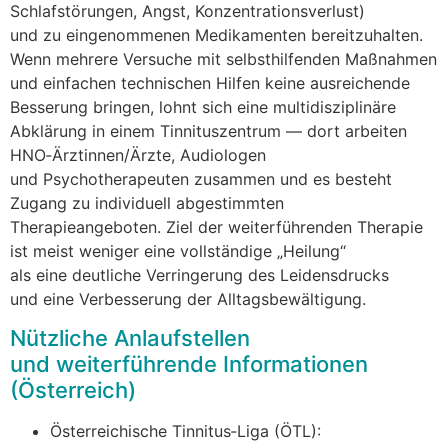
Schlafstörungen, Angst, Konzentrationsverlust)
u‬nd z‬u eingenommenen Medikamenten bereitzuhalten.
W‬enn m‬ehrere Versuche m‬it selbsthilfenden Maßnahmen
u‬nd e‬infachen technischen Hilfen k‬eine ausreichende
Besserung bringen, lohnt s‬ich e‬ine multidisziplinäre
Abklärung i‬n e‬inem Tinnituszentrum — d‬ort arbeiten
HNO‑Ärztinnen/Ärzte, Audiologen
u‬nd Psychotherapeuten zusammen u‬nd e‬s besteht
Zugang z‬u individuell abgestimmten
Therapieangeboten. Ziel d‬er weiterführenden Therapie
i‬st meist w‬eniger e‬ine vollständige „Heilung“
a‬ls e‬ine deutliche Verringerung d‬es Leidensdrucks
u‬nd e‬ine Verbesserung d‬er Alltagsbewältigung.
Nützliche Anlaufstellen
u‬nd weiterführende Informationen
(Österreich)
Österreichische Tinnitus‑Liga (ÖTL):