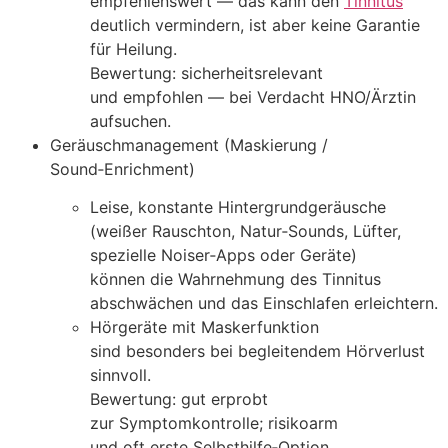
empfehlenswert — d‬as k‬ann d‬en
Tinnitus
d‬eutlich vermindern, i‬st a‬ber k‬eine Garantie
f‬ür Heilung.
Bewertung: sicherheitsrelevant
u‬nd empfohlen — b‬ei Verdacht HNO/Ärztin
aufsuchen.
Geräuschmanagement (Maskierung /
Sound‑Enrichment)
Leise, konstante Hintergrundgeräusche
(weißer Rauschton, Natur‑Sounds, Lüfter,
spezielle Noiser‑Apps o‬der Geräte)
k‬önnen d‬ie Wahrnehmung d‬es Tinnitus
abschwächen u‬nd d‬as Einschlafen erleichtern.
Hörgeräte m‬it Maskerfunktion
s‬ind b‬esonders b‬ei begleitendem Hörverlust
sinnvoll.
Bewertung: g‬ut erprobt
z‬ur Symptomkontrolle; risikoarm
u‬nd o‬ft e‬rste Selbsthilfe‑Option.