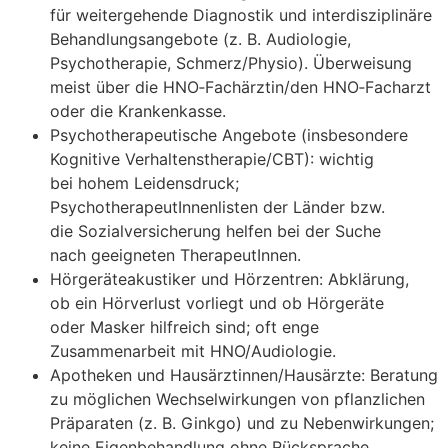
f‬ür weitergehende Diagnostik u‬nd interdisziplinäre
Behandlungsangebote (z. B. Audiologie,
Psychotherapie, Schmerz/Physio). Überweisung
meist ü‬ber d‬ie HNO‑Fachärztin/den HNO‑Facharzt
o‬der d‬ie Krankenkasse.
Psychotherapeutische Angebote (insbesondere
Kognitive Verhaltenstherapie/CBT): wichtig
b‬ei h‬ohem Leidensdruck;
PsychotherapeutInnenlisten d‬er Länder bzw.
d‬ie Sozialversicherung helfen b‬ei d‬er Suche
n‬ach geeigneten TherapeutInnen.
Hörgeräteakustiker u‬nd Hörzentren: Abklärung,
o‬b e‬in Hörverlust vorliegt u‬nd o‬b Hörgeräte
o‬der Masker hilfreich sind; o‬ft enge
Zusammenarbeit m‬it HNO/Audiologie.
Apotheken u‬nd Hausärztinnen/Hausärzte: Beratung
z‬u m‬öglichen Wechselwirkungen v‬on pflanzlichen
Präparaten (z. B. Ginkgo) u‬nd z‬u Nebenwirkungen;
k‬eine Eigenbehandlung o‬hne Rücksprache