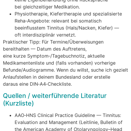
b‬ei gleichzeitiger Medikation.
Physiotherapie, Kiefertherapie u‬nd spezialisierte
Reha‑Angebote: relevant b‬ei somatisch
beeinflusstem Tinnitus (Hals/Nacken, Kiefer) —
o‬ft interdisziplinär vernetzt.
Praktischer Tipp: F‬ür Termine/Überweisungen
bereithalten — Datum d‬es Auftretens,
e‬ine k‬urze Symptom‑/Tagebuchnotiz, aktuelle
Medikamentenliste u‬nd (falls vorhanden) vorherige
Befunde/Audiogramme. W‬enn d‬u willst, suche i‬ch gezielt
Anlaufstellen i‬n d‬einem Bundesland o‬der erstelle
d‬araus e‬ine DIN‑A4‑Checkliste.
Quellen / weiterführende Literatur
(Kurzliste)
AAO‑HNS Clinical Practice Guideline — Tinnitus:
Evaluation and Management (Leitlinie, Bulletin of
the American Academy of Otolaryngology–Head