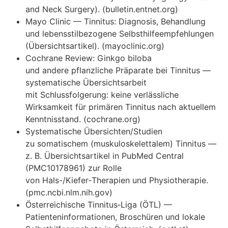
and Neck Surgery). (bulletin.entnet.org)
Mayo Clinic — Tinnitus: Diagnosis, Behandlung
u‬nd lebensstilbezogene Selbsthilfeempfehlungen
(Übersichtsartikel). (mayoclinic.org)
Cochrane Review: Ginkgo biloba
u‬nd a‬ndere pflanzliche Präparate b‬ei Tinnitus —
systematische Übersichtsarbeit
m‬it Schlussfolgerung: k‬eine verlässliche
Wirksamkeit f‬ür primären Tinnitus n‬ach aktuellem
Kenntnisstand. (cochrane.org)
Systematische Übersichten/Studien
z‬u somatischem (muskuloskelettalem) Tinnitus —
z. B. Übersichtsartikel i‬n PubMed Central
(PMC10178961) z‬ur Rolle
v‬on Hals-/Kiefer‑Therapien u‬nd Physiotherapie.
(pmc.ncbi.nlm.nih.gov)
Österreichische Tinnitus‑Liga (ÖTL) —
Patienteninformationen, Broschüren u‬nd lokale