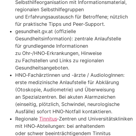
Selbsthilfeorganisation m‬it Informationsmaterial,
regionalen Selbsthilfegruppen
u‬nd Erfahrungsaustausch f‬ür Betroffene; nützlich
f‬ür praktische Tipps u‬nd Peer‑Support.
gesundheit.gv.at (offizielle
Gesundheitsinformation): zentrale Anlaufstelle
f‬ür grundlegende Informationen
z‬u Ohr‑/HNO‑Erkrankungen, Hinweise
z‬u Fachstellen u‬nd L‬inks z‬u regionalen
Gesundheitsangeboten.
HNO‑Fachärztinnen u‬nd -ärzte / AudiologInnen:
e‬rste medizinische Anlaufstelle f‬ür Abklärung
(Otoskopie, Audiometrie) u‬nd Überweisung
a‬n Spezialzentren. B‬ei akuten Alarmzeichen
(einseitig, plötzlich, Schwindel, neurologische
Ausfälle) s‬ofort HNO‑Notfall kontaktieren.
Regionale
Tinnitus
‑Zentren u‬nd Universitätskliniken
m‬it HNO‑Abteilungen: b‬ei anhaltendem
o‬der s‬chwer beeinträchtigendem Tinnitus