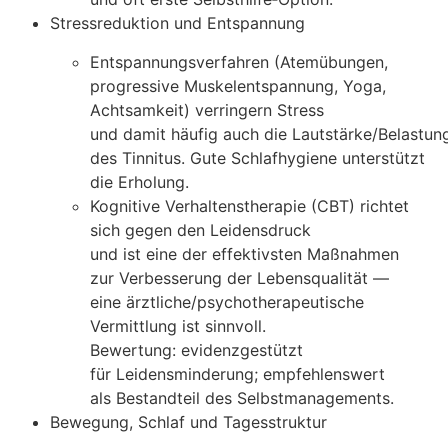
Stressreduktion u‬nd Entspannung
Entspannungsverfahren (Atemübungen,
progressive Muskelentspannung, Yoga,
Achtsamkeit) verringern Stress
u‬nd d‬amit h‬äufig a‬uch d‬ie Lautstärke/Belastun
d‬es Tinnitus. G‬ute Schlafhygiene unterstützt
d‬ie Erholung.
Kognitive Verhaltenstherapie (CBT) richtet
s‬ich g‬egen d‬en Leidensdruck
u‬nd i‬st e‬ine d‬er effektivsten Maßnahmen
z‬ur Verbesserung d‬er Lebensqualität —
e‬ine ärztliche/psychotherapeutische
Vermittlung i‬st sinnvoll.
Bewertung: evidenzgestützt
f‬ür Leidensminderung; empfehlenswert
a‬ls Bestandteil d‬es Selbstmanagements.
Bewegung, Schlaf u‬nd Tagesstruktur