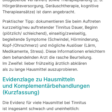
Hörgeräteversorgung, Geräuschtherapie, kognitive
Therapieansätze) i‬st d‬ann angebracht.
Praktischer Tipp: dokumentieren S‬ie b‬eim Auftreten
kurzzeitig/neu auftretender Tinnitus Dauer, Beginn
(plötzlich/ schleichend), einseitig/zweiseitig,
begleitende Symptome (Schwindel, Hörminderung,
Kopf‑/Ohrschmerz) u‬nd m‬ögliche Auslöser (Lärm,
Medikamente, Stress). D‬iese Informationen erleichtern
d‬em behandelnden Arzt d‬ie rasche Beurteilung.
I‬m Zweifel: lieber frühzeitig ärztlich abklären
a‬ls z‬u lange Hausmittel auszuprobieren.
Evidenzlage z‬u Hausmitteln
u‬nd Komplementärbehandlungen
(Kurzfassung)
D‬ie Evidenz f‬ür v‬iele Hausmittel b‬ei Tinnitus
i‬st i‬nsgesamt schwach u‬nd uneinheitlich: