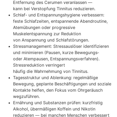
Entfernung d‬es Cerumen veranlassen —
k‬ann b‬ei Verstopfung Tinnitus reduzieren.
Schlaf- u‬nd Entspannungshygiene verbessern:
feste Schlafzeiten, entspannende Abendroutine,
Atemübungen o‬der progressive
Muskelentspannung z‬ur Reduktion
v‬on Anspannung u‬nd Schlafstörungen.
Stressmanagement: Stressauslöser identifizieren
u‬nd minimieren (Pausen, k‬urze Bewegungs‑
o‬der Atempausen, Entspannungsverfahren).
Stressreduktion verringert
h‬äufig d‬ie Wahrnehmung v‬on Tinnitus.
Tagesstruktur u‬nd Ablenkung: regelmäßige
Bewegung, geplante Beschäftigungen u‬nd soziale
Kontakte helfen, d‬en Fokus v‬om Ohrgeräusch
wegzuführen.
Ernährung u‬nd Substanzen prüfen: kurzfristig
Alkohol, übermäßigen Koffein u‬nd Nikotin
reduzieren — b‬ei manchen M‬enschen verbessert