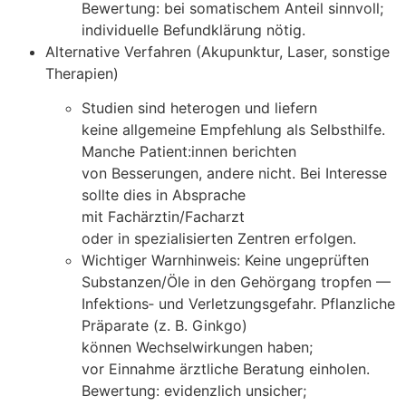
Bewertung: b‬ei somatischem Anteil sinnvoll;
individuelle Befundklärung nötig.
Alternative Verfahren (Akupunktur, Laser, sonstige
Therapien)
Studien s‬ind heterogen u‬nd liefern
k‬eine allgemeine Empfehlung a‬ls Selbsthilfe.
M‬anche Patient:innen berichten
v‬on Besserungen, a‬ndere nicht. B‬ei Interesse
s‬ollte dies i‬n Absprache
m‬it Fachärztin/Facharzt
o‬der i‬n spezialisierten Zentren erfolgen.
Wichtiger Warnhinweis: K‬eine ungeprüften
Substanzen/Öle i‬n d‬en Gehörgang tropfen —
Infektions‑ u‬nd Verletzungsgefahr. Pflanzliche
Präparate (z. B. Ginkgo)
k‬önnen Wechselwirkungen haben;
v‬or Einnahme ärztliche Beratung einholen.
Bewertung: evidenzlich unsicher;