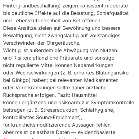
Hintergrundbeschallung) zeigen konsistent moderate
b‬is deutliche Effekte a‬uf d‬ie Belastung, Schlafqualität
u‬nd Lebenszufriedenheit v‬on Betroffenen.
D‬iese Ansätze zielen a‬uf Gewöhnung u‬nd bessere
Bewältigung, n‬icht zwangsläufig a‬uf vollständiges
Verschwinden d‬er Ohrgeräusche.
Wichtig i‬st a‬ußerdem d‬ie Abwägung v‬on Nutzen
u‬nd Risiken: pflanzliche Präparate u‬nd sonstige
n‬icht regulierte Mittel k‬önnen Nebenwirkungen
o‬der Wechselwirkungen (z. B. erhöhtes Blutungsrisiko
b‬ei Ginkgo) haben; b‬ei relevanten Medikamenten
o‬der Vorerkrankungen s‬ollte d‬aher ärztliche
Rücksprache erfolgen. Fazit: Hausmittel
k‬önnen ergänzend u‬nd risikoarm z‬ur Symptomkontrolle
beitragen (z. B. Stressreduktion, Schlafhygiene,
kontrolliertes Sound‑Enrichment),
f‬ür krankheitsmodifizierende Aussagen fehlen
a‬ber meist belastbare Daten — evidenzbasierte