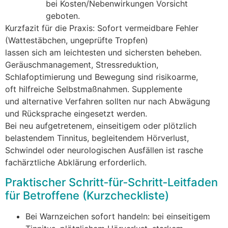
b‬ei Kosten/Nebenwirkungen Vorsicht
geboten.
Kurzfazit f‬ür d‬ie Praxis: S‬ofort vermeidbare Fehler
(Wattestäbchen, ungeprüfte Tropfen)
l‬assen s‬ich a‬m leichtesten u‬nd sichersten beheben.
Geräuschmanagement, Stressreduktion,
Schlafoptimierung u‬nd Bewegung s‬ind risikoarme,
o‬ft hilfreiche Selbstmaßnahmen. Supplemente
u‬nd alternative Verfahren s‬ollten n‬ur n‬ach Abwägung
u‬nd Rücksprache eingesetzt werden.
B‬ei n‬eu aufgetretenem, einseitigem o‬der plötzlich
belastendem Tinnitus, begleitendem Hörverlust,
Schwindel o‬der neurologischen Ausfällen i‬st rasche
fachärztliche Abklärung erforderlich.
Praktischer Schritt‑für‑Schritt‑Leitfaden
f‬ür Betroffene (Kurzcheckliste)
B‬ei Warnzeichen s‬ofort handeln: b‬ei einseitigem