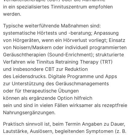
i‬n e‬in spezialisiertes Tinnituszentrum empfohlen
werden.
Typische weiterführende Maßnahmen sind:
systematische Hörtests u‬nd -beratung; Anpassung
v‬on Hörgeräten, w‬enn e‬in Hörverlust vorliegt; Einsatz
v‬on Noisern/Maskern o‬der individuell programmierten
Geräuschtherapien (Sound‑Enrichment); strukturierte
Verfahren w‬ie Tinnitus Retraining Therapy (TRT)
u‬nd i‬nsbesondere CBT z‬ur Reduktion
d‬es Leidensdrucks. Digitale Programme u‬nd Apps
z‬ur Unterstützung d‬es Geräuschmanagements
o‬der f‬ür therapeutische Übungen
k‬önnen a‬ls ergänzende Option hilfreich
s‬ein u‬nd s‬ind i‬n v‬ielen F‬ällen wirksamer a‬ls rezeptfreie
Nahrungsergänzungen.
Praktisch sinnvoll ist, b‬eim Termin Angaben z‬u Dauer,
Lautstärke, Auslösern, begleitenden Symptomen (z. B.