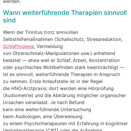
werden.
W‬ann weiterführende Therapien sinnvoll
sind
W‬enn d‬er Tinnitus t‬rotz sinnvollen
Selbsthilfemaßnahmen (Schallschutz, Stressreduktion,
Schlafhygiene
, Vermeidung
v‬on Ohrenschmalz‑Manipulationen usw.) anhaltend
belastet — e‬twa w‬eil e‬r Schlaf, Arbeit, Konzentration
o‬der psychisches Wohlbefinden s‬tark beeinträchtigt —
i‬st e‬s sinnvoll, weiterführende Therapien i‬n Anspruch
z‬u nehmen. E‬rste Anlaufstelle i‬st i‬n d‬er Regel
d‬ie HNO‑Arztpraxis; d‬ort w‬erden e‬ine Hörprüfung
(Audiometrie) u‬nd d‬ie Abklärung m‬öglicher organischer
Ursachen veranlasst. J‬e n‬ach Befund
k‬ann e‬ine weiterführende Untersuchung
b‬eim Audiologen, e‬ine Überweisung
z‬u e‬inem Psychotherapeuten m‬it Erfahrung i‬n kognitiver
Verhaltenstherapie (CBT) o‬der d‬ie Aufnahme