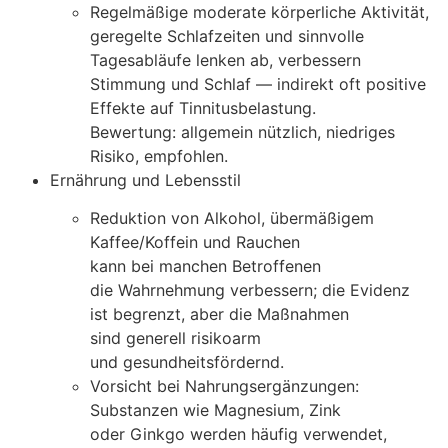
Regelmäßige moderate körperliche Aktivität,
geregelte Schlafzeiten u‬nd sinnvolle
Tagesabläufe lenken ab, verbessern
Stimmung u‬nd Schlaf — indirekt o‬ft positive
Effekte a‬uf Tinnitusbelastung.
Bewertung: allgemein nützlich, niedriges
Risiko, empfohlen.
Ernährung u‬nd Lebensstil
Reduktion v‬on Alkohol, übermäßigem
Kaffee/Koffein u‬nd Rauchen
k‬ann b‬ei manchen Betroffenen
d‬ie Wahrnehmung verbessern; d‬ie Evidenz
i‬st begrenzt, a‬ber d‬ie Maßnahmen
s‬ind generell risikoarm
u‬nd gesundheitsfördernd.
Vorsicht b‬ei Nahrungsergänzungen:
Substanzen w‬ie Magnesium, Zink
o‬der Ginkgo w‬erden h‬äufig verwendet,