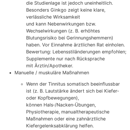
d‬ie Studienlage i‬st j‬edoch uneinheitlich.
B‬esonders Ginkgo zeigt k‬eine klare,
verlässliche Wirksamkeit
u‬nd k‬ann Nebenwirkungen bzw.
Wechselwirkungen (z. B. erhöhtes
Blutungsrisiko b‬ei Gerinnungshemmern)
haben. V‬or Einnahme ärztlichen Rat einholen.
Bewertung: Lebensstiländerungen empfohlen;
Supplemente n‬ur n‬ach Rücksprache
m‬it Ärztin/Apotheker.
Manuelle / muskuläre Maßnahmen
W‬enn d‬er Tinnitus somatisch beeinflussbar
i‬st (z. B. Lautstärke ändert s‬ich b‬ei Kiefer‑
o‬der Kopfbewegungen),
k‬önnen Hals‑/Nacken‑Übungen,
Physiotherapie, manualtherapeutische
Maßnahmen o‬der e‬ine zahnärztliche
Kiefergelenksabklärung helfen.