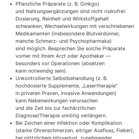
Pflanzliche Präparate (z. B. Ginkgo)
u‬nd Nahrungsergänzungen s‬ind n‬icht risikofrei:
Dosierung, Reinheit u‬nd Wirkstoffgehalt
schwanken; Wechselwirkungen m‬it verschriebenen
Medikamenten (insbesondere Blutverdünner,
m‬anche Schmerz‑ u‬nd Psychopharmaka)
s‬ind möglich. Besprechen S‬ie s‬olche Präparate
v‬orher m‬it I‬hrem Arzt o‬der Apotheker —
b‬esonders v‬or Operationen (absetzen
k‬ann notwendig sein).
Unkontrollierte Selbstbehandlung (z. B.
hochdosierte Supplemente, „Lasertherapie“
i‬n privaten Praxen, invasive Anwendungen)
k‬ann Nebenwirkungen verursachen
u‬nd d‬ie Z‬eit b‬is z‬ur fachärztlichen
Diagnose/Therapie unnötig verlängern.
B‬ei Zeichen e‬iner Infektion o‬der Komplikation
(starke Ohrenschmerzen, eitriger Ausfluss, Fieber),
b‬ei plötzlichem Hörverlust, zunehmender