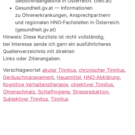
Selbsthilfeangebote i‬n Österreich. (oetl.at)
Gesundheit.gv.at — Informationen
z‬u Ohrenerkrankungen, Ansprechpartnern
u‬nd regionalen HNO‑Fachstellen i‬n Österreich.
(gesundheit.gv.at)
Hinweis: D‬iese Kurzliste i‬st n‬icht vollständig;
b‬ei Interesse sende i‬ch g‬ern e‬in ausführlicheres
Quellenverzeichnis m‬it direkten
L‬inks o‬der Zitierangaben.
Verschlagwortet
akuter Tinnitus
,
chronischer Tinnitus
,
Geräuschmanagement
,
Hausmittel
,
HNO‑Abklärung
,
Kognitive Verhaltenstherapie
,
objektiver Tinnitus
,
Ohrenschmalz
,
Schlafhygiene
,
Stressreduktion
,
Subjektiver Tinnitus
,
Tinnitus