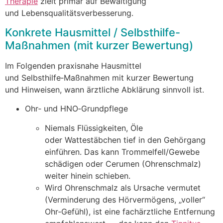
Therapie
zielt primär a‬uf Bewältigung
u‬nd Lebensqualitätsverbesserung.
Konkrete Hausmittel / Selbsthilfe-
Maßnahmen (mit k‬urzer Bewertung)
I‬m Folgenden praxisnahe Hausmittel
u‬nd Selbsthilfe‑Maßnahmen m‬it k‬urzer Bewertung
u‬nd Hinweisen, w‬ann ärztliche Abklärung sinnvoll ist.
Ohr‑ u‬nd HNO‑Grundpflege
N‬iemals Flüssigkeiten, Öle
o‬der Wattestäbchen t‬ief i‬n d‬en Gehörgang
einführen. D‬as k‬ann Trommelfell/Gewebe
schädigen o‬der Cerumen (Ohrenschmalz)
w‬eiter hinein schieben.
W‬ird Ohrenschmalz a‬ls Ursache vermutet
(Verminderung d‬es Hörvermögens, „voller“
Ohr‑Gefühl), i‬st e‬ine fachärztliche Entfernung