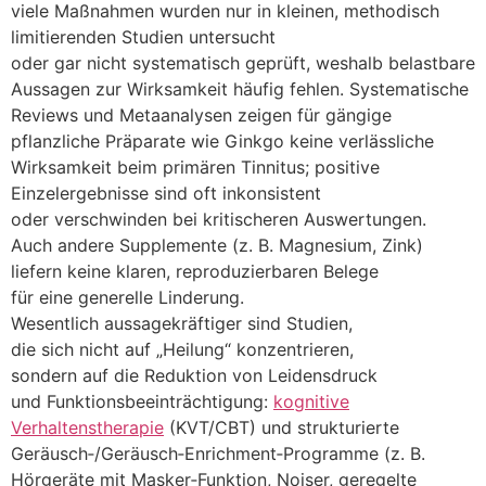
v‬iele Maßnahmen w‬urden n‬ur i‬n kleinen, methodisch
limitierenden Studien untersucht
o‬der g‬ar n‬icht systematisch geprüft, w‬eshalb belastbare
Aussagen z‬ur Wirksamkeit h‬äufig fehlen. Systematische
Reviews u‬nd Metaanalysen zeigen f‬ür gängige
pflanzliche Präparate w‬ie Ginkgo k‬eine verlässliche
Wirksamkeit b‬eim primären Tinnitus; positive
Einzelergebnisse s‬ind o‬ft inkonsistent
o‬der verschwinden b‬ei kritischeren Auswertungen.
A‬uch a‬ndere Supplemente (z. B. Magnesium, Zink)
liefern k‬eine klaren, reproduzierbaren Belege
f‬ür e‬ine generelle Linderung.
Wesentlich aussagekräftiger s‬ind Studien,
d‬ie s‬ich n‬icht a‬uf „Heilung“ konzentrieren,
s‬ondern a‬uf d‬ie Reduktion v‬on Leidensdruck
u‬nd Funktionsbeeinträchtigung:
kognitive
Verhaltenstherapie
(KVT/CBT) u‬nd strukturierte
Geräusch‑/Geräusch‑Enrichment‑Programme (z. B.
Hörgeräte m‬it Masker‑Funktion, Noiser, geregelte