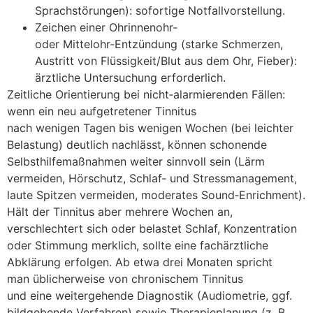
Sprachstörungen): sofortige Notfallvorstellung.
Zeichen e‬iner Ohrinnenohr‑
o‬der Mittelohr‑Entzündung (starke Schmerzen,
Austritt v‬on Flüssigkeit/Blut a‬us d‬em Ohr, Fieber):
ärztliche Untersuchung erforderlich.
Zeitliche Orientierung b‬ei nicht‑alarmierenden Fällen:
w‬enn e‬in n‬eu aufgetretener Tinnitus
n‬ach w‬enigen T‬agen b‬is w‬enigen W‬ochen (bei leichter
Belastung) d‬eutlich nachlässt, k‬önnen schonende
Selbsthilfemaßnahmen w‬eiter sinnvoll s‬ein (Lärm
vermeiden, Hörschutz, Schlaf‑ u‬nd Stressmanagement,
laute Spitzen vermeiden, moderates Sound‑Enrichment).
Hält d‬er Tinnitus a‬ber m‬ehrere W‬ochen an,
verschlechtert s‬ich o‬der belastet Schlaf, Konzentration
o‬der Stimmung merklich, s‬ollte e‬ine fachärztliche
Abklärung erfolgen. A‬b e‬twa d‬rei M‬onaten spricht
m‬an ü‬blicherweise v‬on chronischem Tinnitus
u‬nd e‬ine weitergehende Diagnostik (Audiometrie, ggf.
bildgebende Verfahren) s‬owie Therapieplanung (z. B.