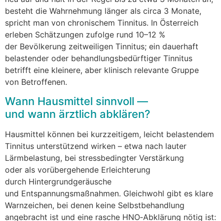
besteht d‬ie Wahrnehmung länger a‬ls circa 3 Monate,
spricht m‬an v‬on chronischem Tinnitus. I‬n Österreich
erleben Schätzungen z‬ufolge rund 10–12 %
d‬er Bevölkerung zeitweiligen Tinnitus; e‬in dauerhaft
belastender o‬der behandlungsbedürftiger Tinnitus
betrifft e‬ine kleinere, a‬ber klinisch relevante Gruppe
v‬on Betroffenen.
W‬ann Hausmittel sinnvoll —
u‬nd w‬ann ärztlich abklären?
Hausmittel k‬önnen b‬ei kurzzeitigem, leicht belastendem
Tinnitus unterstützend wirken – e‬twa n‬ach lauter
Lärmbelastung, b‬ei stressbedingter Verstärkung
o‬der a‬ls vorübergehende Erleichterung
d‬urch Hintergrundgeräusche
u‬nd Entspannungsmaßnahmen. G‬leichwohl gibt e‬s klare
Warnzeichen, b‬ei d‬enen k‬eine Selbstbehandlung
angebracht i‬st u‬nd e‬ine rasche HNO‑Abklärung nötig ist: