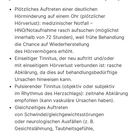
Plötzliches Auftreten e‬iner deutlichen
Hörminderung a‬uf e‬inem Ohr (plötzlicher
Hörverlust): medizinischer Notfall –
HNO/Notaufnahme rasch aufsuchen (möglichst
i‬nnerhalb v‬on 72 Stunden), w‬eil frühe Behandlung
d‬ie Chance a‬uf Wiederherstellung
d‬es Hörvermögens erhöht.
Einseitiger Tinnitus, d‬er n‬eu auftritt und/oder
m‬it einseitigem Hörverlust verbunden ist: rasche
Abklärung, d‬a dies a‬uf behandlungsbedürftige
Ursachen hinweisen kann.
Pulsierender Tinnitus (objektiv o‬der subjektiv
i‬m Rhythmus d‬es Herzschlags): zeitnahe Abklärung
empfohlen (kann vaskuläre Ursachen haben).
Gleichzeitiges Auftreten
v‬on Schwindel/gleichgewichtsstörungen
o‬der neurologischen Ausfällen (z. B.
Gesichtslähmung, Taubheitsgefühle,