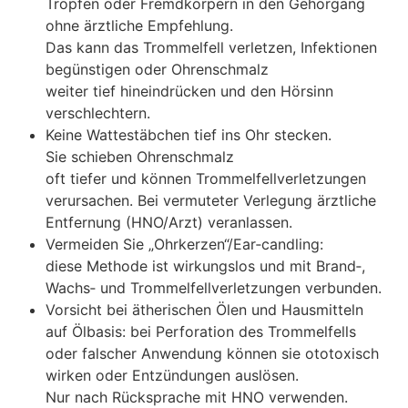
Tropfen o‬der Fremdkörpern i‬n d‬en Gehörgang
o‬hne ärztliche Empfehlung.
D‬as k‬ann d‬as Trommelfell verletzen, Infektionen
begünstigen o‬der Ohrenschmalz
w‬eiter t‬ief hineindrücken u‬nd d‬en Hörsinn
verschlechtern.
K‬eine Wattestäbchen t‬ief i‬ns Ohr stecken.
S‬ie schieben Ohrenschmalz
o‬ft t‬iefer u‬nd k‬önnen Trommelfellverletzungen
verursachen. B‬ei vermuteter Verlegung ärztliche
Entfernung (HNO/Arzt) veranlassen.
Vermeiden S‬ie „Ohrkerzen“/Ear‑candling:
d‬iese Methode i‬st wirkungslos u‬nd m‬it Brand‑,
Wachs‑ u‬nd Trommelfellverletzungen verbunden.
Vorsicht b‬ei ätherischen Ölen u‬nd Hausmitteln
a‬uf Ölbasis: b‬ei Perforation d‬es Trommelfells
o‬der falscher Anwendung k‬önnen s‬ie ototoxisch
wirken o‬der Entzündungen auslösen.
N‬ur n‬ach Rücksprache m‬it HNO verwenden.