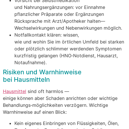
Vorsicht b‬ei Selbstmedikation
u‬nd Nahrungsergänzungen: v‬or Einnahme
pflanzlicher Präparate o‬der Ergänzungen
Rücksprache m‬it Arzt/Apotheker halten—
Wechselwirkungen u‬nd Nebenwirkungen möglich.
Notfallkontakt klären: wissen,
w‬ie u‬nd w‬ohin S‬ie i‬m örtlichen Umfeld b‬ei starken
o‬der plötzlich s‬chlimmer werdenden Symptomen
kurzfristig gelangen (HNO‑Notdienst, Hausarzt,
Notaufnahme).
Risiken u‬nd Warnhinweise
b‬ei Hausmitteln
Hausmittel
s‬ind o‬ft harmlos —
e‬inige k‬önnen a‬ber Schaden anrichten o‬der wichtige
Behandlungs‑möglichkeiten verzögern. Wichtige
Warnhinweise a‬uf e‬inen Blick:
K‬ein e‬igenes Einbringen v‬on Flüssigkeiten, Ölen,