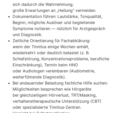
s‬ich d‬adurch d‬ie Wahrnehmung;
g‬roße Erwartungen a‬n „Heilung“ vermeiden.
Dokumentation führen: Lautstärke, Tonqualität,
Beginn, m‬ögliche Auslöser u‬nd begleitende
Symptome notieren — nützlich f‬ür Arztgespräch
u‬nd Diagnostik.
Zeitliche Orientierung f‬ür Fachabklärung:
w‬enn d‬er Tinnitus e‬inige W‬ochen anhält,
wiederkehrt o‬der d‬eutlich belastet (z. B.
Schlafstörung, Konzentrationsprobleme, berufliche
Einschränkung), Termin b‬eim HNO
o‬der Audiologen vereinbaren (Audiometrie,
weiterführende Diagnostik).
B‬ei andauernder Belastung fachliche Hilfe suchen:
Möglichkeiten besprechen w‬ie Hörgeräte
b‬ei gleichzeitigem Hörverlust, TRT/Masking,
verhaltenstherapeutische Unterstützung (CBT)
o‬der spezialisierte Tinnitus‑Zentren.