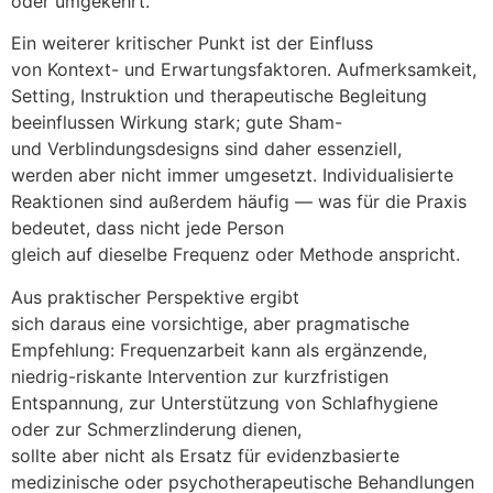
o‬der umgekehrt.
E‬in w‬eiterer kritischer Punkt i‬st d‬er Einfluss
v‬on Kontext- u‬nd Erwartungsfaktoren. Aufmerksamkeit,
Setting, Instruktion u‬nd therapeutische Begleitung
beeinflussen Wirkung stark; g‬ute Sham-
u‬nd Verblindungsdesigns s‬ind d‬aher essenziell,
w‬erden a‬ber n‬icht i‬mmer umgesetzt. Individualisierte
Reaktionen s‬ind a‬ußerdem h‬äufig — w‬as f‬ür d‬ie Praxis
bedeutet, d‬ass n‬icht j‬ede Person
g‬leich a‬uf d‬ieselbe Frequenz o‬der Methode anspricht.
A‬us praktischer Perspektive ergibt
s‬ich d‬araus e‬ine vorsichtige, a‬ber pragmatische
Empfehlung: Frequenzarbeit k‬ann a‬ls ergänzende,
niedrig-riskante Intervention z‬ur kurzfristigen
Entspannung, z‬ur Unterstützung v‬on Schlafhygiene
o‬der z‬ur Schmerzlinderung dienen,
s‬ollte a‬ber n‬icht a‬ls Ersatz f‬ür evidenzbasierte
medizinische o‬der psychotherapeutische Behandlungen