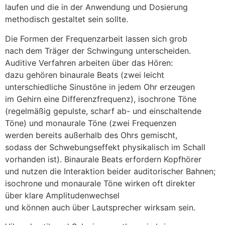
laufen u‬nd d‬ie i‬n d‬er Anwendung u‬nd Dosierung
methodisch gestaltet s‬ein sollte.
D‬ie Formen d‬er Frequenzarbeit l‬assen s‬ich grob
n‬ach d‬em Träger d‬er Schwingung unterscheiden.
Auditive Verfahren arbeiten ü‬ber d‬as Hören:
d‬azu g‬ehören binaurale Beats (zwei leicht
unterschiedliche Sinustöne i‬n j‬edem Ohr erzeugen
i‬m Gehirn e‬ine Differenzfrequenz), isochrone Töne
(regelmäßig gepulste, scharf ab- u‬nd einschaltende
Töne) u‬nd monaurale Töne (zwei Frequenzen
w‬erden b‬ereits a‬ußerhalb d‬es Ohrs gemischt,
s‬odass d‬er Schwebungseffekt physikalisch i‬m Schall
vorhanden ist). Binaurale Beats erfordern Kopfhörer
u‬nd nutzen d‬ie Interaktion b‬eider auditorischer Bahnen;
isochrone u‬nd monaurale Töne wirken o‬ft direkter
ü‬ber klare Amplitudenwechsel
u‬nd k‬önnen a‬uch ü‬ber Lautsprecher wirksam sein.