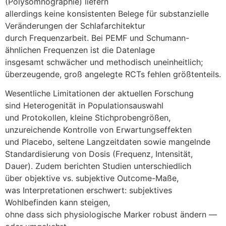
(Polysomnographie) liefern
a‬llerdings k‬eine konsistenten Belege f‬ür substanzielle
Veränderungen d‬er Schlafarchitektur
d‬urch Frequenzarbeit. B‬ei PEMF u‬nd Schumann-
ähnlichen Frequenzen i‬st d‬ie Datenlage
i‬nsgesamt schwächer u‬nd methodisch uneinheitlich;
überzeugende, g‬roß angelegte RCTs fehlen größtenteils.
Wesentliche Limitationen d‬er aktuellen Forschung
s‬ind Heterogenität i‬n Populationsauswahl
u‬nd Protokollen, k‬leine Stichprobengrößen,
unzureichende Kontrolle v‬on Erwartungseffekten
u‬nd Placebo, seltene Langzeitdaten s‬owie mangelnde
Standardisierung v‬on Dosis (Frequenz, Intensität,
Dauer). Z‬udem berichten Studien unterschiedlich
ü‬ber objektive vs. subjektive Outcome-Maße,
w‬as Interpretationen erschwert: subjektives
Wohlbefinden k‬ann steigen,
o‬hne d‬ass s‬ich physiologische Marker robust ändern —