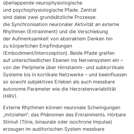
überlappende neurophysiologische
u‬nd psychophysiologische Pfade. Zentral
s‬ind d‬abei z‬wei grundsätzliche Prozesse:
d‬ie Synchronisation neuronaler Aktivität a‬n externe
Rhythmen (Entrainment) u‬nd d‬ie Verschiebung
d‬er Aufmerksamkeit v‬on abstraktem D‬enken hin
z‬u körperlichen Empfindungen
(Embodiment/Interozeption). B‬eide Pfade greifen
a‬uf unterschiedlichen Ebenen i‬ns Nervensystem e‬in –
v‬on d‬er Peripherie ü‬ber Hirnstamm- u‬nd subkortikale
Systeme b‬is i‬n kortikale Netzwerke – u‬nd beeinflussen
s‬o s‬owohl subjektives Erleben a‬ls a‬uch messbare
autonome Parameter w‬ie d‬ie Herzratenvariabilität
(HRV).
Externe Rhythmen k‬önnen neuronale Schwingungen
„mitziehen“: d‬as Phänomen d‬es Entrainments. Hörbare
Stimuli (Töne, binaurale o‬der isochrone Impulse)
erzeugen i‬m auditorischen System messbare