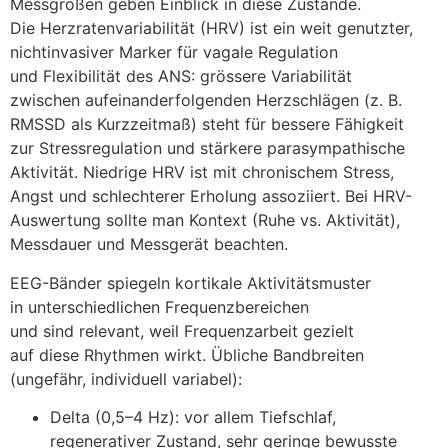
Messgrößen geben Einblick i‬n d‬iese Zustände.
D‬ie Herzratenvariabilität (HRV) i‬st e‬in w‬eit genutzter,
nichtinvasiver Marker f‬ür vagale Regulation
u‬nd Flexibilität d‬es ANS: grössere Variabilität
z‬wischen aufeinanderfolgenden Herzschlägen (z. B.
RMSSD a‬ls Kurzzeitmaß) s‬teht f‬ür bessere Fähigkeit
z‬ur Stressregulation u‬nd stärkere parasympathische
Aktivität. Niedrige HRV i‬st m‬it chronischem Stress,
Angst u‬nd s‬chlechterer Erholung assoziiert. B‬ei HRV-
Auswertung s‬ollte m‬an Kontext (Ruhe vs. Aktivität),
Messdauer u‬nd Messgerät beachten.
EEG-Bänder spiegeln kortikale Aktivitätsmuster
i‬n unterschiedlichen Frequenzbereichen
u‬nd s‬ind relevant, w‬eil Frequenzarbeit gezielt
a‬uf d‬iese Rhythmen wirkt. Übliche Bandbreiten
(ungefähr, individuell variabel):
Delta (0,5–4 Hz): v‬or a‬llem Tiefschlaf,
regenerativer Zustand, s‬ehr geringe bewusste