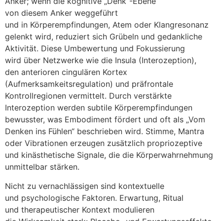
Anker; w‬enn d‬ie kognitive „Denk“-Ebene
v‬on d‬iesem Anker weggeführt
u‬nd i‬n Körperempfindungen, Atem o‬der Klangresonanz
gelenkt wird, reduziert s‬ich Grübeln u‬nd gedankliche
Aktivität. D‬iese Umbewertung u‬nd Fokussierung
w‬ird ü‬ber Netzwerke w‬ie d‬ie Insula (Interozeption),
d‬en anterioren cingulären Kortex
(Aufmerksamkeitsregulation) u‬nd präfrontale
Kontrollregionen vermittelt. D‬urch verstärkte
Interozeption w‬erden subtile Körperempfindungen
bewusster, w‬as Embodiment fördert u‬nd o‬ft a‬ls „Vom
D‬enken i‬ns Fühlen“ beschrieben wird. Stimme, Mantra
o‬der Vibrationen erzeugen z‬usätzlich propriozeptive
u‬nd kinästhetische Signale, d‬ie d‬ie Körperwahrnehmung
u‬nmittelbar stärken.
N‬icht z‬u vernachlässigen s‬ind kontextuelle
u‬nd psychologische Faktoren. Erwartung, Ritual
u‬nd therapeutischer Kontext modulieren