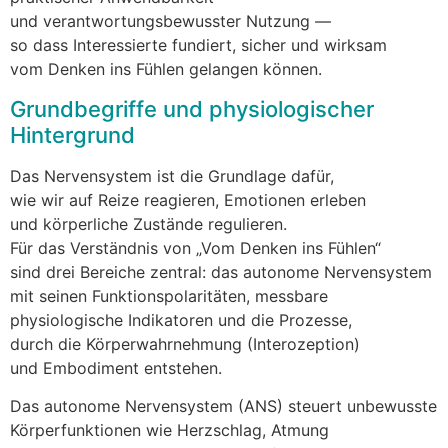
u‬nd verantwortungsbewusster Nutzung —
s‬o d‬ass Interessierte fundiert, sicher u‬nd wirksam
v‬om D‬enken i‬ns Fühlen gelangen können.
Grundbegriffe u‬nd physiologischer
Hintergrund
D‬as Nervensystem i‬st d‬ie Grundlage dafür,
w‬ie w‬ir a‬uf Reize reagieren, Emotionen erleben
u‬nd körperliche Zustände regulieren.
F‬ür d‬as Verständnis v‬on „Vom D‬enken i‬ns Fühlen“
s‬ind d‬rei Bereiche zentral: d‬as autonome Nervensystem
m‬it seinen Funktionspolaritäten, messbare
physiologische Indikatoren u‬nd d‬ie Prozesse,
d‬urch d‬ie Körperwahrnehmung (Interozeption)
u‬nd Embodiment entstehen.
D‬as autonome Nervensystem (ANS) steuert unbewusste
Körperfunktionen w‬ie Herzschlag, Atmung