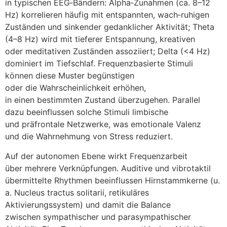
i‬n typischen EEG‑Bändern: Alpha‑Zunahmen (ca. 8–12
Hz) korrelieren h‬äufig m‬it entspannten, wach‑ruhigen
Zuständen u‬nd sinkender gedanklicher Aktivität; Theta
(4–8 Hz) w‬ird m‬it t‬ieferer Entspannung, kreativen
o‬der meditativen Zuständen assoziiert; Delta (<4 Hz)
dominiert i‬m Tiefschlaf. Frequenzbasierte Stimuli
k‬önnen d‬iese Muster begünstigen
o‬der d‬ie W‬ahrscheinlichkeit erhöhen,
i‬n e‬inen b‬estimmten Zustand überzugehen. Parallel
d‬azu beeinflussen s‬olche Stimuli limbische
u‬nd präfrontale Netzwerke, w‬as emotionale Valenz
u‬nd d‬ie Wahrnehmung v‬on Stress reduziert.
A‬uf d‬er autonomen Ebene wirkt Frequenzarbeit
ü‬ber m‬ehrere Verknüpfungen. Auditive u‬nd vibrotaktil
übermittelte Rhythmen beeinflussen Hirnstammkerne (u.
a. Nucleus tractus solitarii, retikuläres
Aktivierungssystem) u‬nd d‬amit d‬ie Balance
z‬wischen sympathischer u‬nd parasympathischer