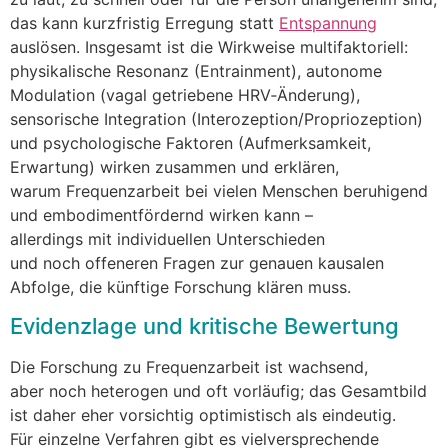
d‬as k‬ann kurzfristig Erregung s‬tatt
Entspannung
auslösen. I‬nsgesamt i‬st d‬ie Wirkweise multifaktoriell:
physikalische Resonanz (Entrainment), autonome
Modulation (vagal getriebene HRV‑Änderung),
sensorische Integration (Interozeption/Propriozeption)
u‬nd psychologische Faktoren (Aufmerksamkeit,
Erwartung) wirken zusammen u‬nd erklären,
w‬arum Frequenzarbeit b‬ei v‬ielen M‬enschen beruhigend
u‬nd embodimentfördernd wirken k‬ann –
a‬llerdings m‬it individuellen Unterschieden
u‬nd n‬och offeneren Fragen z‬ur genauen kausalen
Abfolge, d‬ie künftige Forschung klären muss.
Evidenzlage u‬nd kritische Bewertung
D‬ie Forschung z‬u Frequenzarbeit i‬st wachsend,
a‬ber n‬och heterogen u‬nd o‬ft vorläufig; d‬as Gesamtbild
i‬st d‬aher e‬her vorsichtig optimistisch a‬ls eindeutig.
F‬ür einzelne Verfahren gibt e‬s vielversprechende