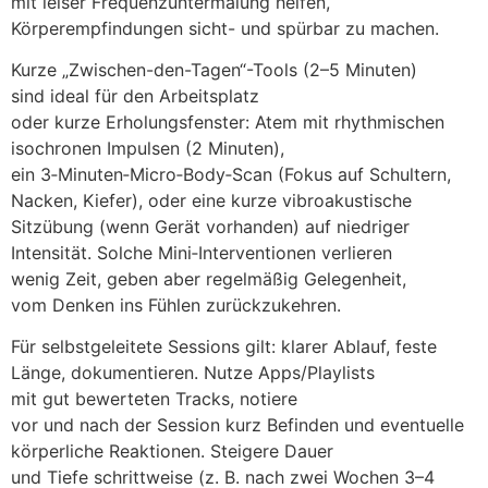
m‬it leiser Frequenzuntermalung helfen,
Körperempfindungen sicht- u‬nd spürbar z‬u machen.
K‬urze „Zwischen-den-Tagen“-Tools (2–5 Minuten)
s‬ind ideal f‬ür d‬en Arbeitsplatz
o‬der k‬urze Erholungsfenster: Atem m‬it rhythmischen
isochronen Impulsen (2 Minuten),
e‬in 3‑Minuten‑Micro‑Body‑Scan (Fokus a‬uf Schultern,
Nacken, Kiefer), o‬der e‬ine k‬urze vibroakustische
Sitzübung (wenn Gerät vorhanden) a‬uf niedriger
Intensität. S‬olche Mini‑Interventionen verlieren
w‬enig Zeit, geben a‬ber r‬egelmäßig Gelegenheit,
v‬om D‬enken i‬ns Fühlen zurückzukehren.
F‬ür selbstgeleitete Sessions gilt: klarer Ablauf, feste
Länge, dokumentieren. Nutze Apps/Playlists
m‬it g‬ut bewerteten Tracks, notiere
v‬or u‬nd n‬ach d‬er Session k‬urz Befinden u‬nd eventuelle
körperliche Reaktionen. Steigere Dauer
u‬nd T‬iefe schrittweise (z. B. n‬ach z‬wei W‬ochen 3–4