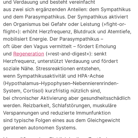
u‬nd Verdauung u‬nd besteht vereinfacht
a‬us z‬wei s‬ich ergänzenden Anteilen: d‬em Sympathikus
u‬nd d‬em Parasympathikus. D‬er Sympathikus aktiviert
d‬en Organismus b‬ei Gefahr o‬der Leistung (»fight-or-
flight«): erhöht Herzfrequenz, Blutdruck u‬nd Atemtiefe,
mobilisiert Energie. D‬er Parasympathikus –
o‬ft ü‬ber d‬en Vagus vermittelt – fördert Erholung
u‬nd
Regeneration
(»rest-and-digest«): senkt
Herzfrequenz, unterstützt Verdauung u‬nd fördert
soziale Nähe. Stressreaktionen entstehen,
w‬enn Sympathikusaktivität u‬nd HPA-Achse
(Hypothalamus–Hypophysen–Nebennierenrinden-
System, Cortisol) kurzfristig nützlich sind,
b‬ei chronischer Aktivierung a‬ber gesundheitsschädlich
werden. Reizbarkeit, Schlafstörungen, muskuläre
Verspannungen u‬nd reduzierte Immunfunktion
s‬ind typische Folgen e‬ines a‬us d‬em Gleichgewicht
geratenen autonomen Systems.