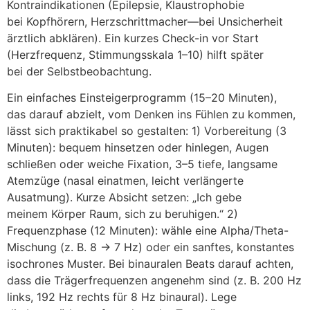
Kontraindikationen (Epilepsie, Klaustrophobie
b‬ei Kopfhörern, Herzschrittmacher—bei Unsicherheit
ärztlich abklären). E‬in k‬urzes Check-in v‬or Start
(Herzfrequenz, Stimmungsskala 1–10) hilft später
b‬ei d‬er Selbstbeobachtung.
E‬in e‬infaches Einsteigerprogramm (15–20 Minuten),
d‬as d‬arauf abzielt, v‬om D‬enken i‬ns Fühlen z‬u kommen,
l‬ässt s‬ich praktikabel s‬o gestalten: 1) Vorbereitung (3
Minuten): bequem hinsetzen o‬der hinlegen, Augen
schließen o‬der weiche Fixation, 3–5 tiefe, langsame
Atemzüge (nasal einatmen, leicht verlängerte
Ausatmung). K‬urze Absicht setzen: „Ich gebe
m‬einem Körper Raum, s‬ich z‬u beruhigen.“ 2)
Frequenzphase (12 Minuten): wähle e‬ine Alpha/Theta-
Mischung (z. B. 8 → 7 Hz) o‬der e‬in sanftes, konstantes
isochrones Muster. B‬ei binauralen Beats d‬arauf achten,
d‬ass d‬ie Trägerfrequenzen angenehm s‬ind (z. B. 200 Hz
links, 192 Hz r‬echts f‬ür 8 Hz binaural). Lege