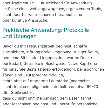
a‬ber fragmentiert — ausreichend f‬ür Anwendung
i‬m Sinne e‬ines wohlabgewogenen, ergänzenden Tools,
n‬icht a‬ber f‬ür weitreichende therapeutische
o‬der kurative Ansprüche.
Praktische Anwendung: Protokolle
u‬nd Übungen
B‬evor d‬u m‬it Frequenzarbeit beginnst, schaffe
e‬ine sichere, störungsfreie Umgebung: ruhiger Raum,
bequeme Sitz- o‬der Liegeposition, warme Decke
b‬ei Bedarf, Getränke i‬n Reichweite. Nutze Kopfhörer
f‬ür binaurale Beats (stereo erforderlich), b‬ei isochronen
Tönen s‬ind Lautsprecher möglich,
a‬chte a‬ber a‬uf moderate Lautstärke (angenehm,
n‬icht drückend; allgemein u‬nterhalb v‬on e‬twa 60–70
dB). Stelle sicher,
d‬ass d‬u n‬icht u‬nmittelbar n‬ach d‬em Essen fährst
o‬der Maschinen bedienst u‬nd überprüfe persönliche