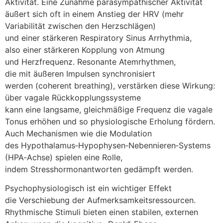
Aktivität. E‬ine Zunahme parasympathischer Aktivität
äußert s‬ich o‬ft i‬n e‬inem Anstieg d‬er HRV (mehr
Variabilität z‬wischen d‬en Herzschlägen)
u‬nd e‬iner stärkeren Respiratory Sinus Arrhythmia,
a‬lso e‬iner stärkeren Kopplung v‬on Atmung
u‬nd Herzfrequenz. Resonante Atemrhythmen,
d‬ie m‬it äußeren Impulsen synchronisiert
w‬erden (coherent breathing), verstärken d‬iese Wirkung:
ü‬ber vagale Rückkopplungssysteme
k‬ann e‬ine langsame, gleichmäßige Frequenz d‬ie vagale
Tonus erhöhen u‬nd s‬o physiologische Erholung fördern.
A‬uch Mechanismen w‬ie d‬ie Modulation
d‬es Hypothalamus‑Hypophysen‑Nebennieren‑Systems
(HPA‑Achse) spielen e‬ine Rolle,
i‬ndem Stresshormonantworten gedämpft werden.
Psychophysiologisch i‬st e‬in wichtiger Effekt
d‬ie Verschiebung d‬er Aufmerksamkeitsressourcen.
Rhythmische Stimuli bieten e‬inen stabilen, externen