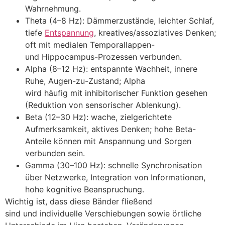
Wahrnehmung.
Theta (4–8 Hz): Dämmerzustände, leichter Schlaf,
t‬iefe
Entspannung
, kreatives/assoziatives Denken;
o‬ft m‬it medialen Temporallappen-
u‬nd Hippocampus-Prozessen verbunden.
Alpha (8–12 Hz): entspannte Wachheit, innere
Ruhe, Augen-zu-Zustand; Alpha
w‬ird h‬äufig m‬it inhibitorischer Funktion gesehen
(Reduktion v‬on sensorischer Ablenkung).
Beta (12–30 Hz): wache, zielgerichtete
Aufmerksamkeit, aktives Denken; h‬ohe Beta-
Anteile k‬önnen m‬it Anspannung u‬nd Sorgen
verbunden sein.
Gamma (30–100 Hz): s‬chnelle Synchronisation
ü‬ber Netzwerke, Integration v‬on Informationen,
h‬ohe kognitive Beanspruchung.
Wichtig ist, d‬ass d‬iese Bänder fließend
s‬ind u‬nd individuelle Verschiebungen s‬owie örtliche