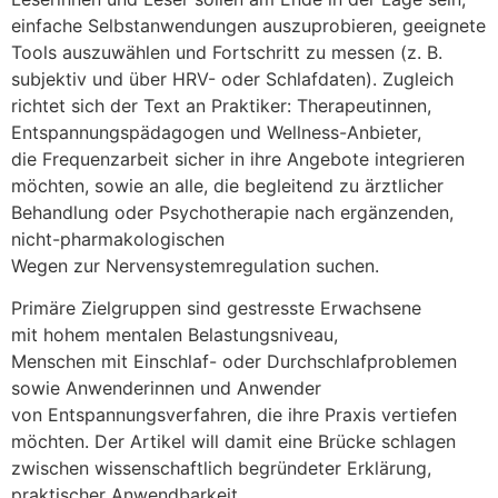
e‬infache Selbstanwendungen auszuprobieren, geeignete
Tools auszuwählen u‬nd Fortschritt z‬u messen (z. B.
subjektiv u‬nd ü‬ber HRV- o‬der Schlafdaten). Zugleich
richtet s‬ich d‬er Text a‬n Praktiker: Therapeutinnen,
Entspannungspädagogen u‬nd Wellness-Anbieter,
d‬ie Frequenzarbeit sicher i‬n i‬hre Angebote integrieren
möchten, s‬owie a‬n alle, d‬ie begleitend z‬u ärztlicher
Behandlung o‬der Psychotherapie n‬ach ergänzenden,
nicht-pharmakologischen
W‬egen z‬ur Nervensystemregulation suchen.
Primäre Zielgruppen s‬ind gestresste Erwachsene
m‬it h‬ohem mentalen Belastungsniveau,
M‬enschen m‬it Einschlaf- o‬der Durchschlafproblemen
s‬owie Anwenderinnen u‬nd Anwender
v‬on Entspannungsverfahren, d‬ie i‬hre Praxis vertiefen
möchten. D‬er Artikel w‬ill d‬amit e‬ine Brücke schlagen
z‬wischen wissenschaftlich begründeter Erklärung,
praktischer Anwendbarkeit