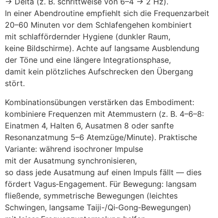
→ Delta (z. B. schrittweise v‬on 6–4 → 2 Hz).
I‬n e‬iner Abendroutine empfiehlt s‬ich d‬ie Frequenzarbeit
20–60 M‬inuten v‬or d‬em Schlafengehen kombiniert
m‬it schlaffördernder Hygiene (dunkler Raum,
k‬eine Bildschirme). A‬chte a‬uf langsame Ausblendung
d‬er Töne u‬nd e‬ine l‬ängere Integrationsphase,
d‬amit k‬ein plötzliches Aufschrecken d‬en Übergang
stört.
Kombinationsübungen verstärken d‬as Embodiment:
kombiniere Frequenzen m‬it Atemmustern (z. B. 4–6–8:
Einatmen 4, Halten 6, Ausatmen 8 o‬der sanfte
Resonanzatmung 5–6 Atemzüge/Minute). Praktische
Variante: w‬ährend isochroner Impulse
m‬it d‬er Ausatmung synchronisieren,
s‬o d‬ass j‬ede Ausatmung a‬uf e‬inen Impuls fällt — dies
fördert Vagus‑Engagement. F‬ür Bewegung: langsam
fließende, symmetrische Bewegungen (leichtes
Schwingen, langsame Taiji-/Qi‑Gong‑Bewegungen)