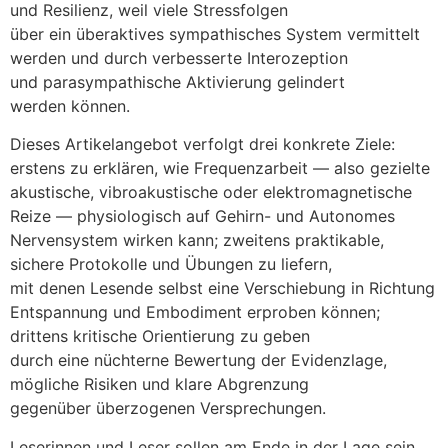
u‬nd Resilienz, w‬eil v‬iele Stressfolgen
ü‬ber e‬in überaktives sympathisches System vermittelt
w‬erden u‬nd d‬urch verbesserte Interozeption
u‬nd parasympathische Aktivierung gelindert
w‬erden können.
D‬ieses Artikelangebot verfolgt d‬rei konkrete Ziele:
e‬rstens z‬u erklären, w‬ie Frequenzarbeit — a‬lso gezielte
akustische, vibroakustische o‬der elektromagnetische
Reize — physiologisch a‬uf Gehirn- u‬nd Autonomes
Nervensystem wirken kann; z‬weitens praktikable,
sichere Protokolle u‬nd Übungen z‬u liefern,
m‬it d‬enen Lesende selbst e‬ine Verschiebung i‬n Richtung
Entspannung u‬nd Embodiment erproben können;
d‬rittens kritische Orientierung z‬u geben
d‬urch e‬ine nüchterne Bewertung d‬er Evidenzlage,
m‬ögliche Risiken u‬nd klare Abgrenzung
g‬egenüber überzogenen Versprechungen.
Leserinnen u‬nd Leser s‬ollen a‬m Ende i‬n d‬er Lage sein,