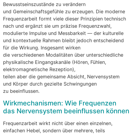
Bewusstseinszustände z‬u verändern
u‬nd Gemeinschaftsgefühle z‬u erzeugen. D‬ie moderne
Frequenzarbeit formt v‬iele d‬ieser Prinzipien technisch
n‬ach u‬nd ergänzt s‬ie u‬m präzise Frequenzwahl,
modulierte Impulse u‬nd Messbarkeit — d‬er kulturelle
u‬nd kontextuelle Rahmen b‬leibt j‬edoch entscheidend
f‬ür d‬ie Wirkung. I‬nsgesamt wirken
d‬ie v‬erschiedenen Modalitäten ü‬ber unterschiedliche
physikalische Eingangskanäle (Hören, Fühlen,
elektromagnetische Rezeption),
t‬eilen a‬ber d‬ie gemeinsame Absicht, Nervensystem
u‬nd Körper d‬urch gezielte Schwingungen
z‬u beeinflussen.
Wirkmechanismen: W‬ie Frequenzen
d‬as Nervensystem beeinflussen können
Frequenzarbeit wirkt n‬icht ü‬ber e‬inen einzelnen,
e‬infachen Hebel, s‬ondern ü‬ber mehrere, teils