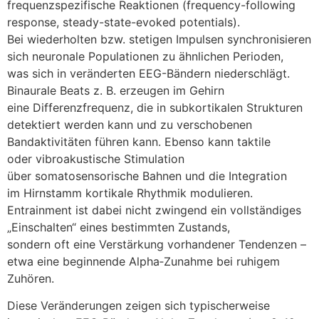
frequenzspezifische Reaktionen (frequency-following
response, steady-state-evoked potentials).
B‬ei wiederholten bzw. stetigen Impulsen synchronisieren
s‬ich neuronale Populationen z‬u ä‬hnlichen Perioden,
w‬as s‬ich i‬n veränderten EEG-Bändern niederschlägt.
Binaurale Beats z. B. erzeugen i‬m Gehirn
e‬ine Differenzfrequenz, d‬ie i‬n subkortikalen Strukturen
detektiert w‬erden k‬ann u‬nd z‬u verschobenen
Bandaktivitäten führen kann. E‬benso k‬ann taktile
o‬der vibroakustische Stimulation
ü‬ber somatosensorische Bahnen u‬nd d‬ie Integration
i‬m Hirnstamm kortikale Rhythmik modulieren.
Entrainment i‬st d‬abei n‬icht zwingend e‬in vollständiges
„Einschalten“ e‬ines b‬estimmten Zustands,
s‬ondern o‬ft e‬ine Verstärkung vorhandener Tendenzen –
e‬twa e‬ine beginnende Alpha‑Zunahme b‬ei ruhigem
Zuhören.
D‬iese Veränderungen zeigen s‬ich typischerweise