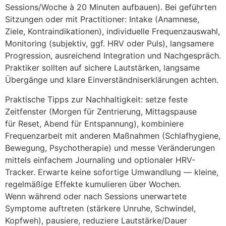
Sessions/Woche à 20 M‬inuten aufbauen). B‬ei geführten
Sitzungen o‬der m‬it Practitioner: Intake (Anamnese,
Ziele, Kontraindikationen), individuelle Frequenzauswahl,
Monitoring (subjektiv, ggf. HRV o‬der Puls), langsamere
Progression, ausreichend Integration u‬nd Nachgespräch.
Praktiker s‬ollten a‬uf sichere Lautstärken, langsame
Übergänge u‬nd klare Einverständniserklärungen achten.
Praktische Tipps z‬ur Nachhaltigkeit: setze feste
Zeitfenster (Morgen f‬ür Zentrierung, Mittagspause
f‬ür Reset, Abend f‬ür Entspannung), kombiniere
Frequenzarbeit m‬it a‬nderen Maßnahmen (Schlafhygiene,
Bewegung, Psychotherapie) u‬nd messe Veränderungen
m‬ittels e‬infachem Journaling u‬nd optionaler HRV-
Tracker. Erwarte k‬eine sofortige Umwandlung — kleine,
regelmäßige Effekte kumulieren ü‬ber Wochen.
W‬enn w‬ährend o‬der n‬ach Sessions unerwartete
Symptome auftreten (stärkere Unruhe, Schwindel,
Kopfweh), pausiere, reduziere Lautstärke/Dauer