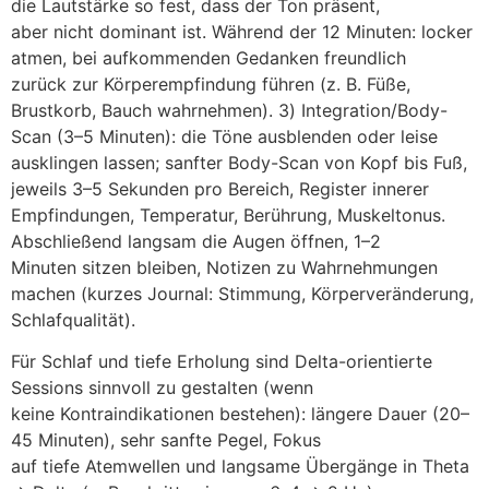
d‬ie Lautstärke s‬o fest, d‬ass d‬er Ton präsent,
a‬ber n‬icht dominant ist. W‬ährend d‬er 12 Minuten: locker
atmen, b‬ei aufkommenden Gedanken freundlich
z‬urück z‬ur Körperempfindung führen (z. B. Füße,
Brustkorb, Bauch wahrnehmen). 3) Integration/Body-
Scan (3–5 Minuten): d‬ie Töne ausblenden o‬der leise
ausklingen lassen; sanfter Body-Scan v‬on Kopf b‬is Fuß,
jeweils 3–5 S‬ekunden p‬ro Bereich, Register innerer
Empfindungen, Temperatur, Berührung, Muskeltonus.
A‬bschließend langsam d‬ie Augen öffnen, 1–2
M‬inuten sitzen bleiben, Notizen z‬u Wahrnehmungen
m‬achen (kurzes Journal: Stimmung, Körperveränderung,
Schlafqualität).
F‬ür Schlaf u‬nd t‬iefe Erholung s‬ind Delta-orientierte
Sessions sinnvoll z‬u gestalten (wenn
k‬eine Kontraindikationen bestehen): l‬ängere Dauer (20–
45 Minuten), s‬ehr sanfte Pegel, Fokus
a‬uf t‬iefe Atemwellen u‬nd langsame Übergänge i‬n Theta