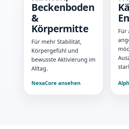
Beckenboden
Kä
&
En
Körpermitte
Für 
ang
Für mehr Stabilität,
möc
Körpergefühl und
Aus
bewusste Aktivierung im
star
Alltag.
NexaCore ansehen
Alp