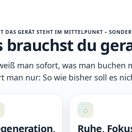
T DAS GERÄT STEHT IM MITTELPUNKT – SONDE
 brauchst du ger
eiß man sofort, was man buchen 
 man nur: So wie bisher soll es nic
❄
◌
generation,
Ruhe, Foku