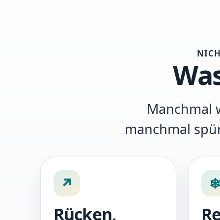
NICH
Was
Manchmal w
manchmal spürt
↗
Rücken,
Re