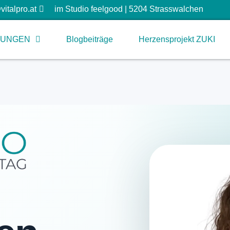
vitalpro.at
im Studio feelgood | 5204 Strasswalchen
TUNGEN
Blogbeiträge
Herzensprojekt ZUKI