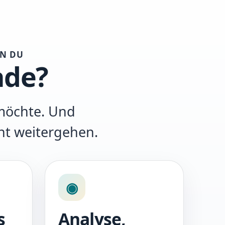
RN DU
ade?
möchte. Und
ht weitergehen.
◉
s
Analyse,