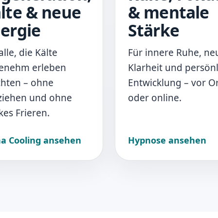
lte & neue
& mentale
ergie
Stärke
alle, die Kälte
Für innere Ruhe, ne
enehm erleben
Klarheit und persön
hten – ohne
Entwicklung – vor O
ziehen und ohne
oder online.
kes Frieren.
ha Cooling ansehen
Hypnose ansehen