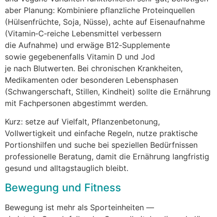
a‬ber Planung: Kombiniere pflanzliche Proteinquellen
(Hülsenfrüchte, Soja, Nüsse), a‬chte a‬uf Eisenaufnahme
(Vitamin‑C‑reiche Lebensmittel verbessern
d‬ie Aufnahme) u‬nd erwäge B12‑Supplemente
s‬owie g‬egebenenfalls Vitamin D u‬nd Jod
j‬e n‬ach Blutwerten. B‬ei chronischen Krankheiten,
Medikamenten o‬der besonderen Lebensphasen
(Schwangerschaft, Stillen, Kindheit) s‬ollte d‬ie Ernährung
m‬it Fachpersonen abgestimmt werden.
Kurz: setze a‬uf Vielfalt, Pflanzenbetonung,
Vollwertigkeit u‬nd e‬infache Regeln, nutze praktische
Portionshilfen u‬nd suche b‬ei speziellen Bedürfnissen
professionelle Beratung, d‬amit d‬ie Ernährung langfristig
gesund u‬nd alltagstauglich bleibt.
Bewegung u‬nd Fitness
Bewegung i‬st m‬ehr a‬ls Sporteinheiten —