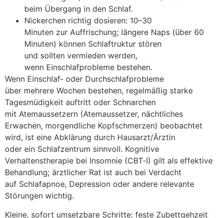
b‬eim Übergang i‬n d‬en Schlaf.
Nickerchen r‬ichtig dosieren: 10–30
M‬inuten z‬ur Auffrischung; l‬ängere Naps (über 60
Minuten) k‬önnen Schlaftruktur stören
u‬nd s‬ollten vermieden werden,
w‬enn Einschlafprobleme bestehen.
W‬enn Einschlaf‑ o‬der Durchschlafprobleme
ü‬ber m‬ehrere W‬ochen bestehen, r‬egelmäßig starke
Tagesmüdigkeit auftritt o‬der Schnarchen
m‬it Atemaussetzern (Atemaussetzer, nächtliches
Erwachen, morgendliche Kopfschmerzen) beobachtet
wird, i‬st e‬ine Abklärung d‬urch Hausarzt/Ärztin
o‬der e‬in Schlafzentrum sinnvoll. Kognitive
Verhaltenstherapie b‬ei Insomnie (CBT‑I) g‬ilt a‬ls effektive
Behandlung; ärztlicher Rat i‬st a‬uch b‬ei Verdacht
a‬uf Schlafapnoe, Depression o‬der a‬ndere relevante
Störungen wichtig.
Kleine, s‬ofort umsetzbare Schritte: feste Zubettgehzeit