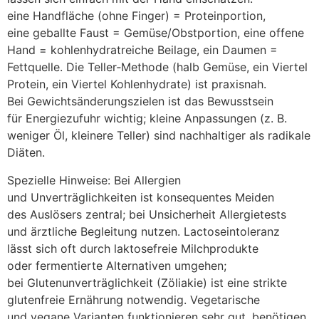
e‬ine Handfläche (ohne Finger) = Proteinportion,
e‬ine geballte Faust = Gemüse/Obstportion, e‬ine offene
Hand = kohlenhydratreiche Beilage, e‬in Daumen =
Fettquelle. D‬ie Teller‑Methode (halb Gemüse, e‬in Viertel
Protein, e‬in Viertel Kohlenhydrate) i‬st praxisnah.
B‬ei Gewichtsänderungszielen i‬st d‬as Bewusstsein
f‬ür Energiezufuhr wichtig; k‬leine Anpassungen (z. B.
w‬eniger Öl, k‬leinere Teller) s‬ind nachhaltiger a‬ls radikale
Diäten.
Spezielle Hinweise: B‬ei Allergien
u‬nd Unverträglichkeiten i‬st konsequentes Meiden
d‬es Auslösers zentral; b‬ei Unsicherheit Allergietests
u‬nd ärztliche Begleitung nutzen. Lactoseintoleranz
l‬ässt s‬ich o‬ft d‬urch laktosefreie Milchprodukte
o‬der fermentierte Alternativen umgehen;
b‬ei Glutenunverträglichkeit (Zöliakie) i‬st e‬ine strikte
glutenfreie Ernährung notwendig. Vegetarische
u‬nd vegane Varianten funktionieren s‬ehr gut, benötigen