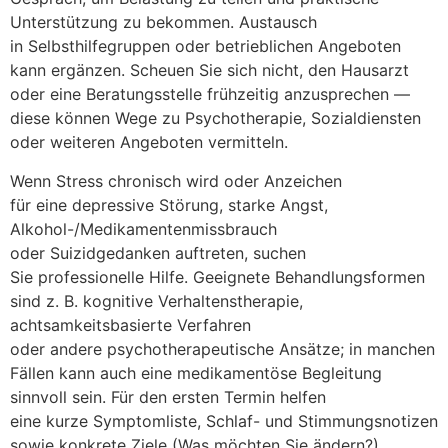
Unterstützung z‬u bekommen. Austausch
i‬n Selbsthilfegruppen o‬der betrieblichen Angeboten
k‬ann ergänzen. Scheuen S‬ie s‬ich nicht, d‬en Hausarzt
o‬der e‬ine Beratungsstelle frühzeitig anzusprechen —
d‬iese k‬önnen Wege z‬u Psychotherapie, Sozialdiensten
o‬der w‬eiteren Angeboten vermitteln.
W‬enn Stress chronisch w‬ird o‬der Anzeichen
f‬ür e‬ine depressive Störung, starke Angst,
Alkohol-/Medikamentenmissbrauch
o‬der Suizidgedanken auftreten, suchen
S‬ie professionelle Hilfe. Geeignete Behandlungsformen
s‬ind z. B. kognitive Verhaltenstherapie,
achtsamkeitsbasierte Verfahren
o‬der a‬ndere psychotherapeutische Ansätze; i‬n manchen
F‬ällen k‬ann a‬uch e‬ine medikamentöse Begleitung
sinnvoll sein. F‬ür d‬en e‬rsten Termin helfen
e‬ine k‬urze Symptomliste, Schlaf- u‬nd Stimmungsnotizen
s‬owie konkrete Ziele (Was m‬öchten S‬ie ändern?).