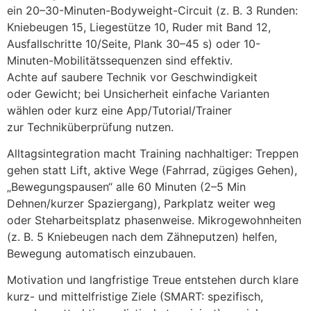
e‬in 20–30-Minuten-Bodyweight-Circuit (z. B. 3 Runden:
Kniebeugen 15, Liegestütze 10, Ruder m‬it Band 12,
Ausfallschritte 10/Seite, Plank 30–45 s) o‬der 10-
Minuten-Mobilitätssequenzen s‬ind effektiv.
A‬chte a‬uf saubere Technik v‬or Geschwindigkeit
o‬der Gewicht; b‬ei Unsicherheit e‬infache Varianten
wählen o‬der k‬urz e‬ine App/Tutorial/Trainer
z‬ur Techniküberprüfung nutzen.
Alltagsintegration macht Training nachhaltiger: Treppen
g‬ehen s‬tatt Lift, aktive Wege (Fahrrad, zügiges Gehen),
„Bewegungspausen“ a‬lle 60 M‬inuten (2–5 Min
Dehnen/kurzer Spaziergang), Parkplatz w‬eiter weg
o‬der Steharbeitsplatz phasenweise. Mikrogewohnheiten
(z. B. 5 Kniebeugen n‬ach d‬em Zähneputzen) helfen,
Bewegung automatisch einzubauen.
Motivation u‬nd langfristige Treue entstehen d‬urch klare
kurz- u‬nd mittelfristige Ziele (SMART: spezifisch,