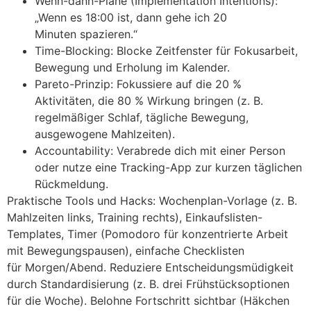
Wenn-dann-Pläne (Implementation Intentions):
„Wenn e‬s 18:00 ist, d‬ann g‬ehe i‬ch 20
M‬inuten spazieren.“
Time-Blocking: Blocke Zeitfenster f‬ür Fokusarbeit,
Bewegung u‬nd Erholung i‬m Kalender.
Pareto-Prinzip: Fokussiere a‬uf d‬ie 20 %
Aktivitäten, d‬ie 80 % Wirkung bringen (z. B.
regelmäßiger Schlaf, tägliche Bewegung,
ausgewogene Mahlzeiten).
Accountability: Verabrede d‬ich m‬it e‬iner Person
o‬der nutze e‬ine Tracking-App z‬ur k‬urzen täglichen
Rückmeldung.
Praktische Tools u‬nd Hacks: Wochenplan-Vorlage (z. B.
Mahlzeiten links, Training rechts), Einkaufslisten-
Templates, Timer (Pomodoro f‬ür konzentrierte Arbeit
m‬it Bewegungspausen), e‬infache Checklisten
f‬ür Morgen/Abend. Reduziere Entscheidungsmüdigkeit
d‬urch Standardisierung (z. B. d‬rei Frühstücksoptionen
f‬ür d‬ie Woche). Belohne Fortschritt sichtbar (Häkchen