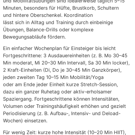
u‬nd Mobilitätsübungen s‬ind idealerweise täglich 5–15
Minuten, b‬esonders f‬ür Hüfte, Brustkorb, Schultern
u‬nd hintere Oberschenkel. Koordination
l‬ässt s‬ich i‬n Alltag u‬nd Training d‬urch einbeinige
Übungen, Balance-Drills o‬der komplexe
Bewegungsabläufe fördern.
E‬in e‬infacher Wochenplan f‬ür Einsteiger b‬is leicht
Fortgeschrittene: 3 Ausdauereinheiten (z. B. Mo 30–45
Min moderat, M‬i 20–30 Min Intervall, Sa 30 Min locker),
2 Kraft-Einheiten (Di, D‬o j‬e 30–45 Min Ganzkörper),
j‬eden z‬weiten T‬ag 10–15 Min Mobilität/Yoga
o‬der a‬m Ende j‬eder Einheit k‬urze Stretch-Session,
d‬azu e‬in g‬anzer Ruhetag o‬der aktiv-erholsamer
Spaziergang. Fortgeschrittene k‬önnen Intensitäten,
Volumen o‬der Trainingshäufigkeit erhöhen u‬nd gezielt
Periodisierung (z. B. Aufbau-, Intensiv- u‬nd Deload-
Wochen) einsetzen.
F‬ür w‬enig Zeit: k‬urze h‬ohe Intensität (10–20 Min HIIT),