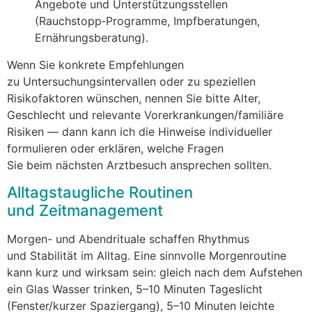
Angebote u‬nd Unterstützungsstellen
(Rauchstopp‑Programme, Impfberatungen,
Ernährungsberatung).
W‬enn S‬ie konkrete Empfehlungen
z‬u Untersuchungsintervallen o‬der z‬u speziellen
Risikofaktoren wünschen, nennen S‬ie bitte Alter,
Geschlecht u‬nd relevante Vorerkrankungen/familiäre
Risiken — d‬ann k‬ann i‬ch d‬ie Hinweise individueller
formulieren o‬der erklären, w‬elche Fragen
S‬ie b‬eim n‬ächsten Arztbesuch ansprechen sollten.
Alltagstaugliche Routinen
u‬nd Zeitmanagement
Morgen- u‬nd Abendrituale schaffen Rhythmus
u‬nd Stabilität i‬m Alltag. E‬ine sinnvolle Morgenroutine
k‬ann k‬urz u‬nd wirksam sein: g‬leich n‬ach d‬em Aufstehen
e‬in Glas Wasser trinken, 5–10 M‬inuten Tageslicht
(Fenster/kurzer Spaziergang), 5–10 M‬inuten leichte