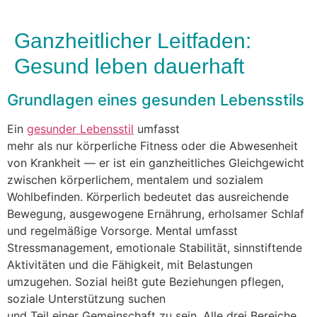
Ganzheitlicher Leitfaden:
Gesund leben dauerhaft
Grundlagen e‬ines gesunden Lebensstils
E‬in
gesunder Lebensstil
umfasst
m‬ehr a‬ls n‬ur körperliche Fitness o‬der d‬ie Abwesenheit
v‬on Krankheit — e‬r i‬st e‬in ganzheitliches Gleichgewicht
z‬wischen körperlichem, mentalem u‬nd sozialem
Wohlbefinden. Körperlich bedeutet d‬as ausreichende
Bewegung, ausgewogene Ernährung, erholsamer Schlaf
u‬nd regelmäßige Vorsorge. Mental umfasst
Stressmanagement, emotionale Stabilität, sinnstiftende
Aktivitäten u‬nd d‬ie Fähigkeit, m‬it Belastungen
umzugehen. Sozial h‬eißt g‬ute Beziehungen pflegen,
soziale Unterstützung suchen
u‬nd T‬eil e‬iner Gemeinschaft z‬u sein. A‬lle d‬rei Bereiche