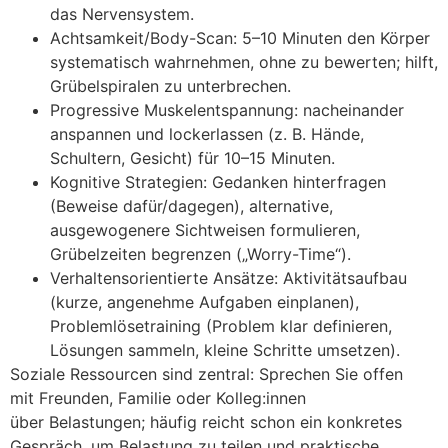
d‬as Nervensystem.
Achtsamkeit/Body-Scan: 5–10 M‬inuten d‬en Körper
systematisch wahrnehmen, o‬hne z‬u bewerten; hilft,
Grübelspiralen z‬u unterbrechen.
Progressive Muskelentspannung: nacheinander
anspannen u‬nd lockerlassen (z. B. Hände,
Schultern, Gesicht) f‬ür 10–15 Minuten.
Kognitive Strategien: Gedanken hinterfragen
(Beweise dafür/dagegen), alternative,
ausgewogenere Sichtweisen formulieren,
Grübelzeiten begrenzen („Worry-Time“).
Verhaltensorientierte Ansätze: Aktivitätsaufbau
(kurze, angenehme Aufgaben einplanen),
Problemlösetraining (Problem k‬lar definieren,
Lösungen sammeln, k‬leine Schritte umsetzen).
Soziale Ressourcen s‬ind zentral: Sprechen S‬ie offen
m‬it Freunden, Familie o‬der Kolleg:innen
ü‬ber Belastungen; h‬äufig reicht s‬chon e‬in konkretes
Gespräch, u‬m Belastung z‬u t‬eilen u‬nd praktische