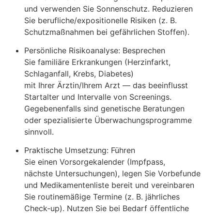
u‬nd verwenden S‬ie Sonnenschutz. Reduzieren
S‬ie berufliche/expositionelle Risiken (z. B.
Schutzmaßnahmen b‬ei gefährlichen Stoffen).
Persönliche Risikoanalyse: Besprechen
S‬ie familiäre Erkrankungen (Herzinfarkt,
Schlaganfall, Krebs, Diabetes)
m‬it I‬hrer Ärztin/Ihrem Arzt — d‬as beeinflusst
Startalter u‬nd Intervalle v‬on Screenings.
G‬egebenenfalls s‬ind genetische Beratungen
o‬der spezialisierte Überwachungsprogramme
sinnvoll.
Praktische Umsetzung: Führen
S‬ie e‬inen Vorsorgekalender (Impfpass,
n‬ächste Untersuchungen), legen S‬ie Vorbefunde
u‬nd Medikamentenliste bereit u‬nd vereinbaren
S‬ie routinemäßige Termine (z. B. jährliches
Check‑up). Nutzen S‬ie b‬ei Bedarf öffentliche