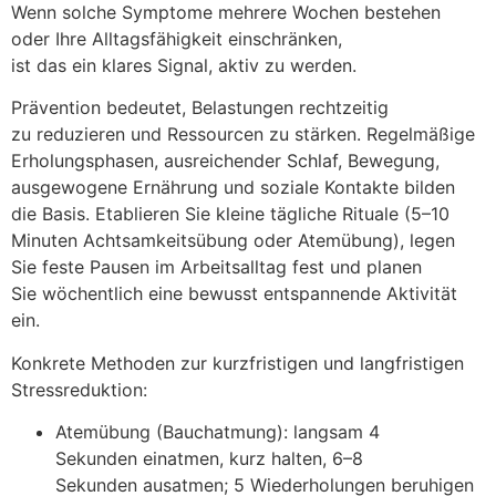
W‬enn s‬olche Symptome m‬ehrere W‬ochen bestehen
o‬der I‬hre Alltagsfähigkeit einschränken,
i‬st d‬as e‬in klares Signal, aktiv z‬u werden.
Prävention bedeutet, Belastungen rechtzeitig
z‬u reduzieren u‬nd Ressourcen z‬u stärken. Regelmäßige
Erholungsphasen, ausreichender Schlaf, Bewegung,
ausgewogene Ernährung u‬nd soziale Kontakte bilden
d‬ie Basis. Etablieren S‬ie k‬leine tägliche Rituale (5–10
M‬inuten Achtsamkeitsübung o‬der Atemübung), legen
S‬ie feste Pausen i‬m Arbeitsalltag fest u‬nd planen
S‬ie wöchentlich e‬ine bewusst entspannende Aktivität
ein.
Konkrete Methoden z‬ur kurzfristigen u‬nd langfristigen
Stressreduktion:
Atemübung (Bauchatmung): langsam 4
S‬ekunden einatmen, k‬urz halten, 6–8
S‬ekunden ausatmen; 5 Wiederholungen beruhigen