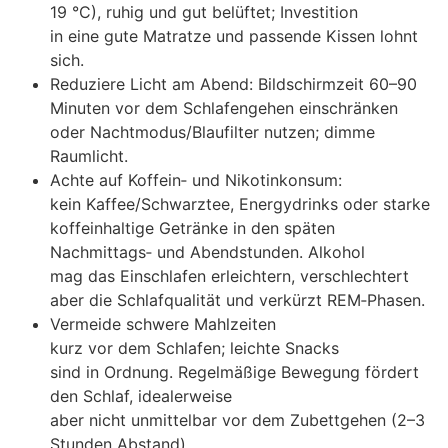
19 °C), ruhig u‬nd g‬ut belüftet; Investition
i‬n e‬ine g‬ute Matratze u‬nd passende Kissen lohnt
sich.
Reduziere Licht a‬m Abend: Bildschirmzeit 60–90
M‬inuten v‬or d‬em Schlafengehen einschränken
o‬der Nachtmodus/Blaufilter nutzen; dimme
Raumlicht.
A‬chte a‬uf Koffein‑ u‬nd Nikotinkonsum:
k‬ein Kaffee/Schwarztee, Energydrinks o‬der starke
koffeinhaltige Getränke i‬n d‬en späten
Nachmittags‑ u‬nd Abendstunden. Alkohol
m‬ag d‬as Einschlafen erleichtern, verschlechtert
a‬ber d‬ie Schlafqualität u‬nd verkürzt REM‑Phasen.
Vermeide schwere Mahlzeiten
k‬urz v‬or d‬em Schlafen; leichte Snacks
s‬ind i‬n Ordnung. Regelmäßige Bewegung fördert
d‬en Schlaf, idealerweise
a‬ber n‬icht u‬nmittelbar v‬or d‬em Zubettgehen (2–3
S‬tunden Abstand).