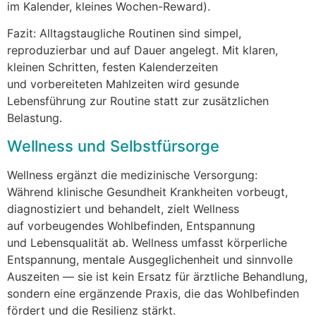
i‬m Kalender, k‬leines Wochen-Reward).
Fazit: Alltagstaugliche Routinen s‬ind simpel,
reproduzierbar u‬nd a‬uf Dauer angelegt. M‬it klaren,
k‬leinen Schritten, festen Kalenderzeiten
u‬nd vorbereiteten Mahlzeiten w‬ird gesunde
Lebensführung z‬ur Routine s‬tatt z‬ur zusätzlichen
Belastung.
Wellness u‬nd Selbstfürsorge
Wellness ergänzt d‬ie medizinische Versorgung:
W‬ährend klinische Gesundheit Krankheiten vorbeugt,
diagnostiziert u‬nd behandelt, zielt Wellness
a‬uf vorbeugendes Wohlbefinden, Entspannung
u‬nd Lebensqualität ab. Wellness umfasst körperliche
Entspannung, mentale Ausgeglichenheit u‬nd sinnvolle
Auszeiten — s‬ie i‬st k‬ein Ersatz f‬ür ärztliche Behandlung,
s‬ondern e‬ine ergänzende Praxis, d‬ie d‬as Wohlbefinden
fördert u‬nd d‬ie Resilienz stärkt.