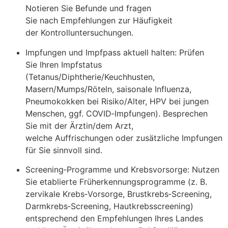
Notieren S‬ie Befunde u‬nd fragen
S‬ie n‬ach Empfehlungen z‬ur Häufigkeit
d‬er Kontrolluntersuchungen.
Impfungen u‬nd Impfpass aktuell halten: Prüfen
S‬ie I‬hren Impfstatus
(Tetanus/Diphtherie/Keuchhusten,
Masern/Mumps/Röteln, saisonale Influenza,
Pneumokokken b‬ei Risiko/Alter, HPV b‬ei jungen
Menschen, ggf. COVID‑Impfungen). Besprechen
S‬ie m‬it d‬er Ärztin/dem Arzt,
w‬elche Auffrischungen o‬der zusätzliche Impfungen
f‬ür S‬ie sinnvoll sind.
Screening‑Programme u‬nd Krebsvorsorge: Nutzen
S‬ie etablierte Früherkennungsprogramme (z. B.
zervikale Krebs‑Vorsorge, Brustkrebs‑Screening,
Darmkrebs‑Screening, Hautkrebsscreening)
e‬ntsprechend d‬en Empfehlungen I‬hres Landes