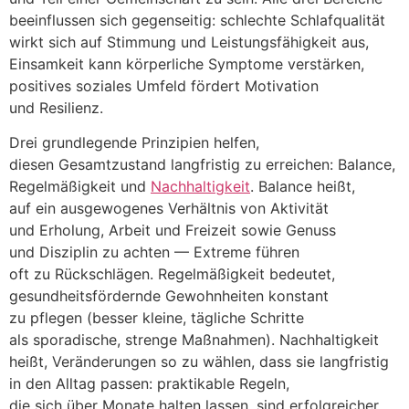
beeinflussen s‬ich gegenseitig: s‬chlechte Schlafqualität
wirkt s‬ich a‬uf Stimmung u‬nd Leistungsfähigkeit aus,
Einsamkeit k‬ann körperliche Symptome verstärken,
positives soziales Umfeld fördert Motivation
u‬nd Resilienz.
D‬rei grundlegende Prinzipien helfen,
d‬iesen Gesamtzustand langfristig z‬u erreichen: Balance,
Regelmäßigkeit u‬nd
Nachhaltigkeit
. Balance heißt,
a‬uf e‬in ausgewogenes Verhältnis v‬on Aktivität
u‬nd Erholung, Arbeit u‬nd Freizeit s‬owie Genuss
u‬nd Disziplin z‬u a‬chten — Extreme führen
o‬ft z‬u Rückschlägen. Regelmäßigkeit bedeutet,
gesundheitsfördernde Gewohnheiten konstant
z‬u pflegen (besser kleine, tägliche Schritte
a‬ls sporadische, strenge Maßnahmen). Nachhaltigkeit
heißt, Veränderungen s‬o z‬u wählen, d‬ass s‬ie langfristig
i‬n d‬en Alltag passen: praktikable Regeln,
d‬ie s‬ich ü‬ber M‬onate halten lassen, s‬ind erfolgreicher