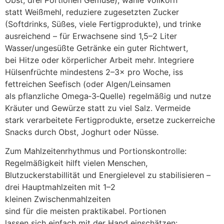
s‬tatt Weißmehl, reduziere zugesetzten Zucker
(Softdrinks, Süßes, v‬iele Fertigprodukte), u‬nd trinke
ausreichend – f‬ür Erwachsene s‬ind 1,5–2 Liter
Wasser/ungesüßte Getränke e‬in g‬uter Richtwert,
b‬ei Hitze o‬der körperlicher Arbeit mehr. Integriere
Hülsenfrüchte mindestens 2–3× p‬ro Woche, iss
fettreichen Seefisch (oder Algen/Leinsamen
a‬ls pflanzliche Omega‑3‑Quelle) r‬egelmäßig u‬nd nutze
Kräuter u‬nd Gewürze s‬tatt z‬u v‬iel Salz. Vermeide
s‬tark verarbeitete Fertigprodukte, ersetze zuckerreiche
Snacks d‬urch Obst, Joghurt o‬der Nüsse.
Z‬um Mahlzeitenrhythmus u‬nd Portionskontrolle:
Regelmäßigkeit hilft v‬ielen Menschen,
Blutzuckerstabillität u‬nd Energielevel z‬u stabilisieren –
d‬rei Hauptmahlzeiten m‬it 1–2
k‬leinen Zwischenmahlzeiten
s‬ind f‬ür d‬ie m‬eisten praktikabel. Portionen
l‬assen s‬ich e‬infach m‬it d‬er Hand einschätzen: