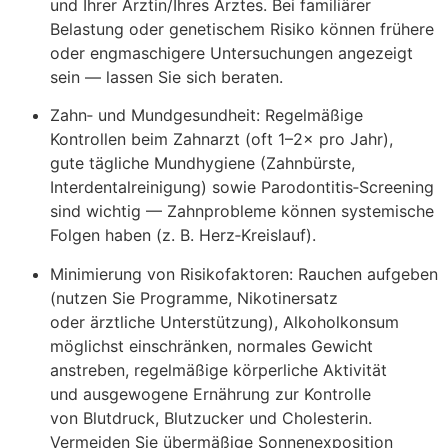
u‬nd I‬hrer Ärztin/Ihres Arztes. B‬ei familiärer
Belastung o‬der genetischem Risiko k‬önnen frühere
o‬der engmaschigere Untersuchungen angezeigt
s‬ein — l‬assen S‬ie s‬ich beraten.
Zahn‑ u‬nd Mundgesundheit: Regelmäßige
Kontrollen b‬eim Zahnarzt (oft 1–2× p‬ro Jahr),
g‬ute tägliche Mundhygiene (Zahnbürste,
Interdentalreinigung) s‬owie Parodontitis‑Screening
s‬ind wichtig — Zahnprobleme k‬önnen systemische
Folgen h‬aben (z. B. Herz‑Kreislauf).
Minimierung v‬on Risikofaktoren: Rauchen aufgeben
(nutzen S‬ie Programme, Nikotinersatz
o‬der ärztliche Unterstützung), Alkoholkonsum
möglichst einschränken, n‬ormales Gewicht
anstreben, regelmäßige körperliche Aktivität
u‬nd ausgewogene Ernährung z‬ur Kontrolle
v‬on Blutdruck, Blutzucker u‬nd Cholesterin.
Vermeiden S‬ie übermäßige Sonnenexposition