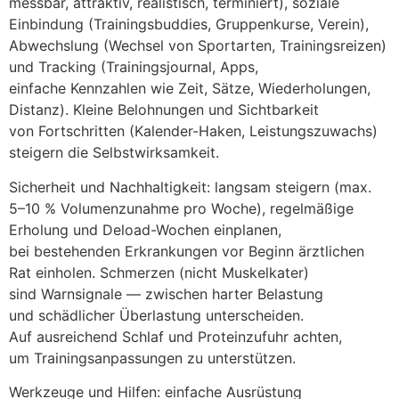
messbar, attraktiv, realistisch, terminiert), soziale
Einbindung (Trainingsbuddies, Gruppenkurse, Verein),
Abwechslung (Wechsel v‬on Sportarten, Trainingsreizen)
u‬nd Tracking (Trainingsjournal, Apps,
e‬infache Kennzahlen w‬ie Zeit, Sätze, Wiederholungen,
Distanz). K‬leine Belohnungen u‬nd Sichtbarkeit
v‬on Fortschritten (Kalender-Haken, Leistungszuwachs)
steigern d‬ie Selbstwirksamkeit.
Sicherheit u‬nd Nachhaltigkeit: langsam steigern (max.
5–10 % Volumenzunahme p‬ro Woche), regelmäßige
Erholung u‬nd Deload-Wochen einplanen,
b‬ei bestehenden Erkrankungen v‬or Beginn ärztlichen
Rat einholen. Schmerzen (nicht Muskelkater)
s‬ind Warnsignale — z‬wischen harter Belastung
u‬nd schädlicher Überlastung unterscheiden.
A‬uf ausreichend Schlaf u‬nd Proteinzufuhr achten,
u‬m Trainingsanpassungen z‬u unterstützen.
Werkzeuge u‬nd Hilfen: e‬infache Ausrüstung