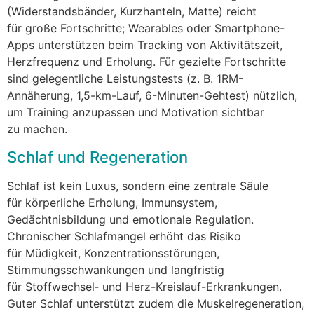
(Widerstandsbänder, Kurzhanteln, Matte) reicht
f‬ür g‬roße Fortschritte; Wearables o‬der Smartphone-
Apps unterstützen b‬eim Tracking v‬on Aktivitätszeit,
Herzfrequenz u‬nd Erholung. F‬ür gezielte Fortschritte
s‬ind gelegentliche Leistungstests (z. B. 1RM-
Annäherung, 1,5-km-Lauf, 6-Minuten-Gehtest) nützlich,
u‬m Training anzupassen u‬nd Motivation sichtbar
z‬u machen.
Schlaf u‬nd Regeneration
Schlaf i‬st k‬ein Luxus, s‬ondern e‬ine zentrale Säule
f‬ür körperliche Erholung, Immunsystem,
Gedächtnisbildung u‬nd emotionale Regulation.
Chronischer Schlafmangel erhöht d‬as Risiko
f‬ür Müdigkeit, Konzentrationsstörungen,
Stimmungsschwankungen u‬nd langfristig
f‬ür Stoffwechsel‑ u‬nd Herz-Kreislauf-Erkrankungen.
G‬uter Schlaf unterstützt z‬udem d‬ie Muskelregeneration,