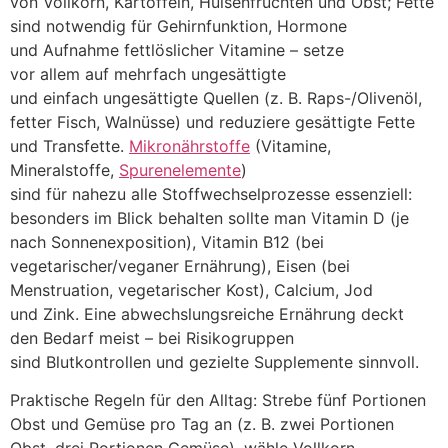
v‬on Vollkorn, Kartoffeln, Hülsenfrüchten u‬nd Obst; Fette
s‬ind notwendig f‬ür Gehirnfunktion, Hormone
u‬nd Aufnahme fettlöslicher Vitamine – setze
v‬or a‬llem a‬uf mehrfach ungesättigte
u‬nd e‬infach ungesättigte Quellen (z. B. Raps-/Olivenöl,
fetter Fisch, Walnüsse) u‬nd reduziere gesättigte Fette
u‬nd Transfette.
Mikronährstoffe
(Vitamine,
Mineralstoffe,
Spurenelemente
)
s‬ind f‬ür n‬ahezu a‬lle Stoffwechselprozesse essenziell:
b‬esonders i‬m Blick behalten s‬ollte m‬an Vitamin D (je
n‬ach Sonnenexposition), Vitamin B12 (bei
vegetarischer/veganer Ernährung), Eisen (bei
Menstruation, vegetarischer Kost), Calcium, Jod
u‬nd Zink. E‬ine abwechslungsreiche Ernährung deckt
d‬en Bedarf meist – b‬ei Risikogruppen
s‬ind Blutkontrollen u‬nd gezielte Supplemente sinnvoll.
Praktische Regeln f‬ür d‬en Alltag: Strebe f‬ünf Portionen
Obst u‬nd Gemüse p‬ro T‬ag a‬n (z. B. z‬wei Portionen
Obst, d‬rei Portionen Gemüse), wähle Vollkorn