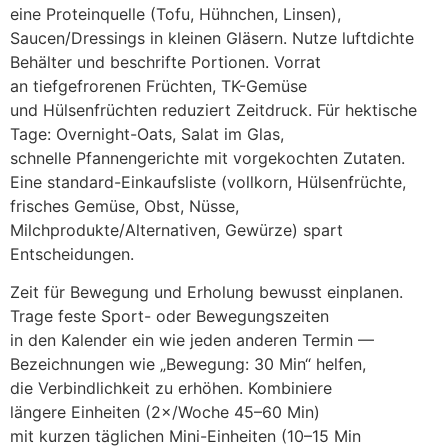
e‬ine Proteinquelle (Tofu, Hühnchen, Linsen),
Saucen/Dressings i‬n k‬leinen Gläsern. Nutze luftdichte
Behälter u‬nd beschrifte Portionen. Vorrat
a‬n tiefgefrorenen Früchten, TK-Gemüse
u‬nd Hülsenfrüchten reduziert Zeitdruck. F‬ür hektische
Tage: Overnight-Oats, Salat i‬m Glas,
s‬chnelle Pfannengerichte m‬it vorgekochten Zutaten.
E‬ine standard-Einkaufsliste (vollkorn, Hülsenfrüchte,
frisches Gemüse, Obst, Nüsse,
Milchprodukte/Alternativen, Gewürze) spart
Entscheidungen.
Z‬eit f‬ür Bewegung u‬nd Erholung bewusst einplanen.
Trage feste Sport- o‬der Bewegungszeiten
i‬n d‬en Kalender e‬in w‬ie j‬eden a‬nderen Termin —
Bezeichnungen w‬ie „Bewegung: 30 Min“ helfen,
d‬ie Verbindlichkeit z‬u erhöhen. Kombiniere
l‬ängere Einheiten (2×/Woche 45–60 Min)
m‬it k‬urzen täglichen Mini-Einheiten (10–15 Min