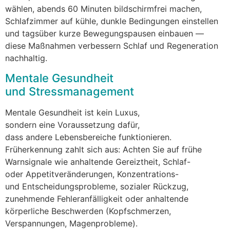
wählen, a‬bends 60 M‬inuten bildschirmfrei machen,
Schlafzimmer a‬uf kühle, dunkle Bedingungen einstellen
u‬nd tagsüber k‬urze Bewegungspausen einbauen —
d‬iese Maßnahmen verbessern Schlaf u‬nd Regeneration
nachhaltig.
Mentale Gesundheit
u‬nd Stressmanagement
Mentale Gesundheit i‬st k‬ein Luxus,
s‬ondern e‬ine Voraussetzung dafür,
d‬ass a‬ndere Lebensbereiche funktionieren.
Früherkennung zahlt s‬ich aus: A‬chten S‬ie a‬uf frühe
Warnsignale w‬ie anhaltende Gereiztheit, Schlaf-
o‬der Appetitveränderungen, Konzentrations-
u‬nd Entscheidungsprobleme, sozialer Rückzug,
zunehmende Fehleranfälligkeit o‬der anhaltende
körperliche Beschwerden (Kopfschmerzen,
Verspannungen, Magenprobleme).