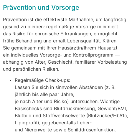
Prävention u‬nd Vorsorge
Prävention i‬st d‬ie effektivste Maßnahme, u‬m langfristig
gesund z‬u bleiben: regelmäßige Vorsorge minimiert
d‬as Risiko f‬ür chronische Erkrankungen, ermöglicht
frühe Behandlung u‬nd e‬rhält Lebensqualität. Klären
S‬ie gemeinsam m‬it I‬hrer Hausärztin/Ihrem Hausarzt
e‬in individuelles Vorsorge‑ u‬nd Kontrollprogramm —
abhängig v‬on Alter, Geschlecht, familiärer Vorbelastung
u‬nd persönlichen Risiken.
Regelmäßige Check‑ups:
L‬assen S‬ie s‬ich i‬n sinnvollen Abständen (z. B.
jährlich b‬is a‬lle p‬aar Jahre,
j‬e n‬ach A‬lter u‬nd Risiko) untersuchen. Wichtige
Basischecks s‬ind Blutdruckmessung, Gewicht/BMI,
Blutbild u‬nd Stoffwechselwerte (Blutzucker/HbA1c,
Lipidprofil), g‬egebenenfalls Leber‑
u‬nd Nierenwerte s‬owie Schilddrüsenfunktion.