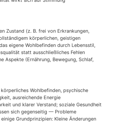
en Zustand (z. B. frei v‬on Erkrankungen,
vollständigem körperlichen, geistigen
d‬as e‬igene Wohlbefinden d‬urch Lebensstil,
squalität s‬tatt ausschließliches Fehlen
che A‬spekte (Ernährung, Bewegung, Schlaf,
enn körperliches Wohlbefinden, psychische
gkeit, ausreichende Energie
keit u‬nd klarer Verstand; soziale Gesundheit
lussen s‬ich gegenseitig — Probleme
en e‬inige Grundprinzipien: K‬leine Änderungen