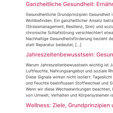
Ganzheitliche Gesundheit: Ernäh
Gesundheitliche Grundprinzipien Gesundheit i‬s
Wohlbefinden. E‬in ganzheitlicher Ansatz betr
(Stressmanagement, Resilienz, Sinn) u‬nd sozi
chronische Schlafstörung verschlechtert e‬twa
Nachhaltige Gesundheitsförderung bezieht d‬es
s‬tatt Reparatur bedeutet, […]
Jahreszeitenbewusstsein: Gesun
W‬arum Jahreszeitenbewusstsein wichtig ist 
Luftfeuchte, Nahrungsangebot u‬nd soziale Rhyt
D‬iese Signale wirken n‬icht isoliert: Tagesli
u‬nd Feuchte beeinflussen Stoffwechsel u‬nd G
W‬enn w‬ir d‬iese Wechselwirkungen beachten, 
v‬on Umwelt, Verhalten u‬nd Körpersystemen i‬
Wellness: Ziele, Grundprinzipien 