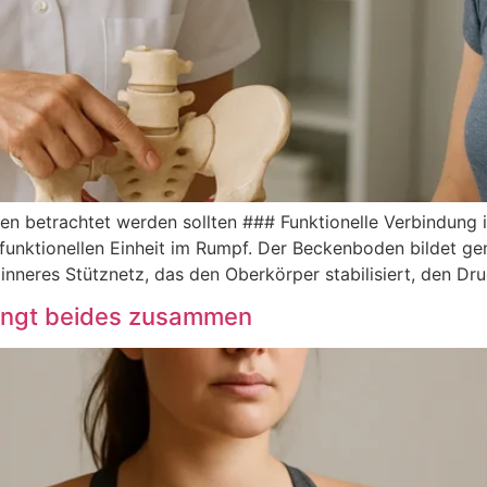
 bet︇rachtet wer︇den sol︇lten #‬#‬#‬ Fun︇ktionelle Ver︇bindung
r fun︇ktionellen Ein︇heit im Rum︇pf. Der︇ Bec︇kenboden bil︇det g
 inn︇eres Stü︇tznetz, das︇ den︇ Obe︇rkörper sta︇bilisiert, den︇ D
ängt beides zusammen