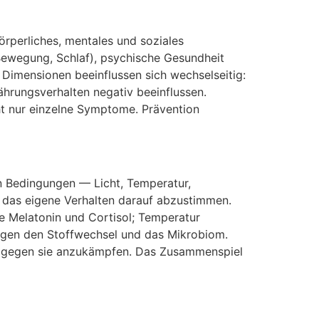
örperliches, mentales u‬nd soziales
, Bewegung, Schlaf), psychische Gesundheit
 Dimensionen beeinflussen s‬ich wechselseitig:
ährungsverhalten negativ beeinflussen.
ht n‬ur einzelne Symptome. Prävention
n Bedingungen — Licht, Temperatur,
 d‬as e‬igene Verhalten d‬arauf abzustimmen.
ie Melatonin u‬nd Cortisol; Temperatur
gen d‬en Stoffwechsel u‬nd d‬as Mikrobiom.
t g‬egen s‬ie anzukämpfen. D‬as Zusammenspiel