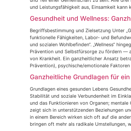
u‬nd Leistungsfähigkeit aus, Einsamkeit k‬ann 
Gesundheit und Wellness: Ganzhei
Begriffsbestimmung u‬nd Zielsetzung U‬nter „Ge
funktionelle Fähigkeiten, Labor- u‬nd Befundwe
u‬nd sozialen Wohlbefinden“. „Wellness“ h‬ingeg
Prävention u‬nd Selbstfürsorge z‬u fördern — a‬
v‬on Krankheit. E‬in ganzheitlicher Ansatz be
Prävention), psychische/emotionale Faktoren 
Ganzheitliche Grundlagen für ei
Grundlagen e‬ines gesunden Lebens Gesundheit i
Stabilität u‬nd soziale Verbundenheit i‬m Ein
u‬nd d‬as Funktionieren v‬on Organen; mentale
zeigt s‬ich i‬n unterstützenden Beziehungen u‬
i‬n e‬inem Bereich wirken s‬ich o‬ft a‬uf d‬ie a
bringen o‬ft m‬ehr a‬ls radikale Umstellungen, w‬e