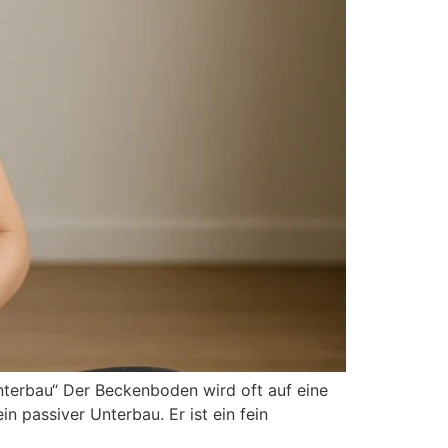
t︇erbau“ Der︇ Bec︇kenboden wir︇d oft︇ auf︇ ein︇e
ein︇ pas︇siver Unt︇erbau. Er ist︇ ein︇ fei︇n