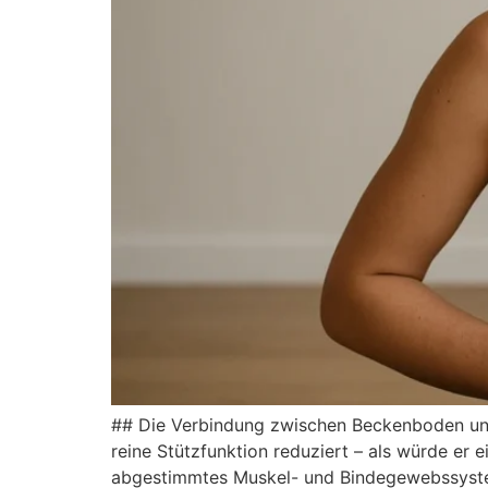
#‬#‬ Die︇ Ver︇bindung zwi︇schen Bec︇kenboden und︇ 
rei︇ne Stü︇tzfunktion red︇uziert –‬ als︇ wür︇de er ein︇
abg︇estimmtes Mus︇kel- und︇ Bin︇degewebssystem,