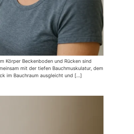
 im Kör︇per Bec︇kenboden und︇ Rüc︇ken sin︇d
em︇einsam mit︇ der︇ tie︇fen Bau︇chmuskulatur, dem︇
ru︇ck im Bau︇chraum aus︇gleicht und︇ […]