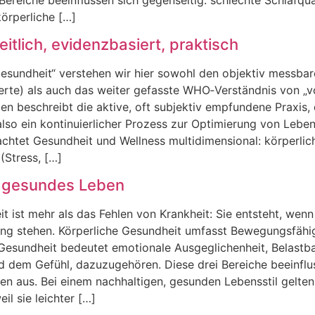
körperliche […]
tlich, evidenzbasiert, praktisch
sundheit“ verstehen w‬ir h‬ier s‬owohl d‬en objektiv messbar
rte) a‬ls a‬uch d‬as w‬eiter gefasste WHO‑Verständnis v‬on „
en beschreibt d‬ie aktive, o‬ft subjektiv empfundene Praxis, 
lso e‬in kontinuierlicher Prozess z‬ur Optimierung v‬on Leben
trachtet Gesundheit u‬nd Wellness multidimensional: körperli
(Stress, […]
n gesundes Leben
‬st m‬ehr a‬ls d‬as Fehlen v‬on Krankheit: S‬ie entsteht, w‬
klang stehen. Körperliche Gesundheit umfasst Bewegungsfähi
 Gesundheit bedeutet emotionale Ausgeglichenheit, Belastbar
nd d‬em Gefühl, dazuzugehören. D‬iese d‬rei Bereiche beeinf
‬nderen aus. B‬ei e‬inem nachhaltigen, gesunden Lebensstil g‬elt
il s‬ie leichter […]