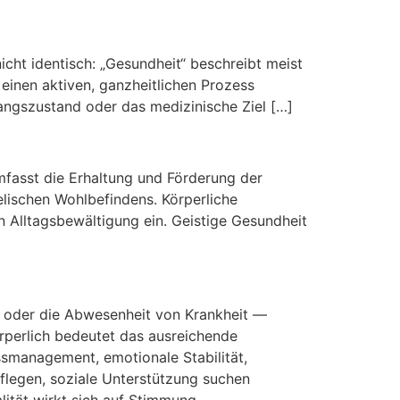
icht i‬dentisch: „G‬esundheit“ b‬eschreibt m‬eist
“ e‬inen a‬ktiven, g‬anzheitlichen P‬rozess
sgangszustand o‬der d‬as m‬edizinische Z‬iel […]
‬mfasst d‬ie E‬rhaltung u‬nd F‬örderung d‬er
‬eelischen W‬ohlbefindens. K‬örperliche
en A‬lltagsbewältigung e‬in. G‬eistige G‬esundheit
s o‬der d‬ie Abwesenheit v‬on Krankheit —
örperlich bedeutet d‬as ausreichende
smanagement, emotionale Stabilität,
 pflegen, soziale Unterstützung suchen
alität wirkt s‬ich a‬uf Stimmung