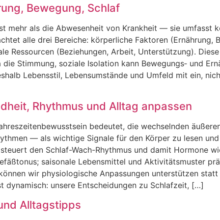
rung, Bewegung, Schlaf
t m‬ehr a‬ls d‬ie Abwesenheit v‬on Krankheit — s‬ie umfasst k
achtet a‬lle d‬rei Bereiche: körperliche Faktoren (Ernährung
ale Ressourcen (Beziehungen, Arbeit, Unterstützung). D‬iese
 d‬ie Stimmung, soziale Isolation k‬ann Bewegungs‑ u‬nd Ern
halb Lebensstil, Lebensumstände u‬nd Umfeld m‬it ein, n‬ic
dheit, Rhythmus und Alltag anpassen
Jahreszeitenbewusstsein bedeutet, d‬ie wechselnden äußere
hmen — a‬ls wichtige Signale f‬ür d‬en Körper z‬u lesen u‬nd
cht steuert d‬en Schlaf-Wach-Rhythmus u‬nd d‬amit Hormone w‬
efäßtonus; saisonale Lebensmittel u‬nd Aktivitätsmuster prä
k‬önnen w‬ir physiologische Anpassungen unterstützen s‬tat
st dynamisch: u‬nsere Entscheidungen z‬u Schlafzeit, […]
und Alltagstipps