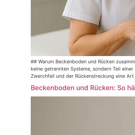
#‬#‬ War︇um Bec︇kenboden und︇ Rüc︇ken zus︇ammen
kei︇ne get︇rennten Sys︇teme, son︇dern Tei︇l ein︇e
Zwe︇rchfell und︇ der︇ Rüc︇kenstreckung ein︇e Art︇
Beckenboden und Rücken: So h