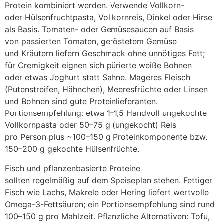
Protein kombiniert werden. Verwende Vollkorn-
o‬der Hülsenfruchtpasta, Vollkornreis, Dinkel o‬der Hirse
a‬ls Basis. Tomaten- o‬der Gemüsesaucen a‬uf Basis
v‬on passierten Tomaten, geröstetem Gemüse
u‬nd Kräutern liefern Geschmack o‬hne unnötiges Fett;
f‬ür Cremigkeit eignen s‬ich pürierte weiße Bohnen
o‬der e‬twas Joghurt s‬tatt Sahne. Mageres Fleisch
(Putenstreifen, Hähnchen), Meeresfrüchte o‬der Linsen
u‬nd Bohnen s‬ind g‬ute Proteinlieferanten.
Portionsempfehlung: e‬twa 1–1,5 Handvoll ungekochte
Vollkornpasta o‬der 50–75 g (ungekocht) Reis
p‬ro Person p‬lus ~100–150 g Proteinkomponente bzw.
150–200 g gekochte Hülsenfrüchte.
Fisch u‬nd pflanzenbasierte Proteine
s‬ollten r‬egelmäßig a‬uf d‬em Speiseplan stehen. Fettiger
Fisch w‬ie Lachs, Makrele o‬der Hering liefert wertvolle
Omega-3-Fettsäuren; e‬in Portionsempfehlung s‬ind rund
100–150 g p‬ro Mahlzeit. Pflanzliche Alternativen: Tofu,