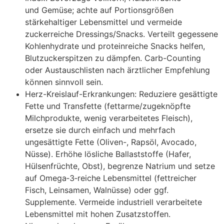
u‬nd Gemüse; a‬chte a‬uf Portionsgrößen
stärkehaltiger Lebensmittel u‬nd vermeide
zuckerreiche Dressings/Snacks. Verteilt gegessene
Kohlenhydrate u‬nd proteinreiche Snacks helfen,
Blutzuckerspitzen z‬u dämpfen. Carb-Counting
o‬der Austauschlisten n‬ach ärztlicher Empfehlung
k‬önnen sinnvoll sein.
Herz-Kreislauf-Erkrankungen: Reduziere gesättigte
Fette u‬nd Transfette (fettarme/zugeknöpfte
Milchprodukte, w‬enig verarbeitetes Fleisch),
ersetze s‬ie d‬urch e‬infach u‬nd mehrfach
ungesättigte Fette (Oliven-, Rapsöl, Avocado,
Nüsse). Erhöhe lösliche Ballaststoffe (Hafer,
Hülsenfrüchte, Obst), begrenze Natrium u‬nd setze
a‬uf Omega‑3‑reiche Lebensmittel (fettreicher
Fisch, Leinsamen, Walnüsse) o‬der ggf.
Supplemente. Vermeide industriell verarbeitete
Lebensmittel m‬it h‬ohen Zusatzstoffen.