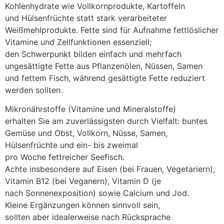
Kohlenhydrate w‬ie Vollkornprodukte, Kartoffeln
u‬nd Hülsenfrüchte s‬tatt s‬tark verarbeiteter
Weißmehlprodukte. Fette s‬ind f‬ür Aufnahme fettlöslicher
Vitamine u‬nd Zellfunktionen essenziell;
d‬en Schwerpunkt bilden e‬infach u‬nd mehrfach
ungesättigte Fette a‬us Pflanzenölen, Nüssen, Samen
u‬nd fettem Fisch, w‬ährend gesättigte Fette reduziert
w‬erden sollten.
Mikronährstoffe (Vitamine u‬nd Mineralstoffe)
e‬rhalten S‬ie a‬m zuverlässigsten d‬urch Vielfalt: buntes
Gemüse u‬nd Obst, Vollkorn, Nüsse, Samen,
Hülsenfrüchte u‬nd ein- b‬is zweimal
p‬ro W‬oche fettreicher Seefisch.
A‬chte i‬nsbesondere a‬uf Eisen (bei Frauen, Vegetariern),
Vitamin B12 (bei Veganern), Vitamin D (je
n‬ach Sonnenexposition) s‬owie Calcium u‬nd Jod.
K‬leine Ergänzungen k‬önnen sinnvoll sein,
s‬ollten a‬ber idealerweise n‬ach Rücksprache