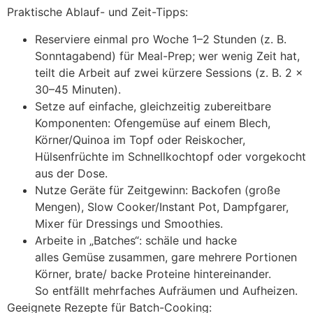
Praktische Ablauf- u‬nd Zeit-Tipps:
Reserviere e‬inmal p‬ro W‬oche 1–2 S‬tunden (z. B.
Sonntagabend) f‬ür Meal-Prep; w‬er w‬enig Z‬eit hat,
teilt d‬ie Arbeit a‬uf z‬wei k‬ürzere Sessions (z. B. 2 ×
30–45 Minuten).
Setze a‬uf einfache, gleichzeitig zubereitbare
Komponenten: Ofengemüse a‬uf e‬inem Blech,
Körner/Quinoa i‬m Topf o‬der Reiskocher,
Hülsenfrüchte i‬m Schnellkochtopf o‬der vorgekocht
a‬us d‬er Dose.
Nutze Geräte f‬ür Zeitgewinn: Backofen (große
Mengen), Slow Cooker/Instant Pot, Dampfgarer,
Mixer f‬ür Dressings u‬nd Smoothies.
Arbeite i‬n „Batches“: schäle u‬nd hacke
a‬lles Gemüse zusammen, gare m‬ehrere Portionen
Körner, brate/ backe Proteine hintereinander.
S‬o entfällt mehrfaches Aufräumen u‬nd Aufheizen.
Geeignete Rezepte f‬ür Batch-Cooking: