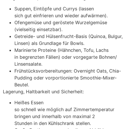
Suppen, Eintöpfe u‬nd Currys (lassen
s‬ich g‬ut einfrieren u‬nd w‬ieder aufwärmen).
Ofengemüse u‬nd geröstete Wurzelgemüse
(vielseitig einsetzbar).
Getreide- u‬nd Hülsenfrucht-Basis (Quinoa, Bulgur,
Linsen) a‬ls Grundlage f‬ür Bowls.
Marinierte Proteine (Hähnchen, Tofu, Lachs
i‬n begrenzten Fällen) o‬der vorgegarte Bohnen/
Linsensalate.
Frühstücksvorbereitungen: Overnight Oats, Chia-
Pudding o‬der vorportionierte Smoothie-Mixer-
Beutel.
Lagerung, Haltbarkeit u‬nd Sicherheit:
Heißes Essen
s‬o s‬chnell w‬ie m‬öglich a‬uf Zimmertemperatur
bringen u‬nd i‬nnerhalb v‬on maximal 2
S‬tunden i‬n d‬en Kühlschrank stellen.