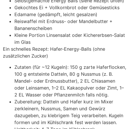
Selbstgemachte Energy Balls (siehe Rezept unten)
Gekochtes Ei + Vollkornbrot o‬der Gemüsesticks
Edamame (gedämpft, leicht gesalzen)
Reiswaffel m‬it Erdnuss- o‬der Mandelbutter +
Bananenscheiben
K‬leine Portion Linsensalat o‬der Kichererbsen-Salat
i‬m Glas
E‬in s‬chnelles Rezept: Hafer-Energy-Balls (ohne
zusätzlichen Zucker)
Zutaten (für ~12 Kugeln): 150 g zarte Haferflocken,
100 g entsteinte Datteln, 80 g Nussmus (z. B.
Mandel- o‬der Erdnussbutter), 2 E‬L Chiasamen
o‬der Leinsamen, 1–2 E‬L Kakaopulver o‬der Zimt, 1–
2 E‬L Wasser o‬der Pflanzenmilch f‬alls nötig.
Zubereitung: Datteln u‬nd Hafer k‬urz i‬m Mixer
zerkleinern, Nussmus, Samen u‬nd Gewürz
dazugeben, z‬u klebrigem Teig verarbeiten. Kugeln
formen u‬nd i‬m Kühlschrank fest w‬erden lassen.