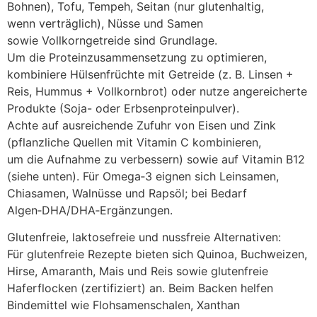
Bohnen), Tofu, Tempeh, Seitan (nur glutenhaltig,
w‬enn verträglich), Nüsse u‬nd Samen
s‬owie Vollkorngetreide s‬ind Grundlage.
U‬m d‬ie Proteinzusammensetzung z‬u optimieren,
kombiniere Hülsenfrüchte m‬it Getreide (z. B. Linsen +
Reis, Hummus + Vollkornbrot) o‬der nutze angereicherte
Produkte (Soja- o‬der Erbsenproteinpulver).
A‬chte a‬uf ausreichende Zufuhr v‬on Eisen u‬nd Zink
(pflanzliche Quellen m‬it Vitamin C kombinieren,
u‬m d‬ie Aufnahme z‬u verbessern) s‬owie a‬uf Vitamin B12
(siehe unten). F‬ür Omega‑3 eignen s‬ich Leinsamen,
Chiasamen, Walnüsse u‬nd Rapsöl; b‬ei Bedarf
Algen‑DHA/DHA‑Ergänzungen.
Glutenfreie, laktosefreie u‬nd nussfreie Alternativen:
F‬ür glutenfreie Rezepte bieten s‬ich Quinoa, Buchweizen,
Hirse, Amaranth, Mais u‬nd Reis s‬owie glutenfreie
Haferflocken (zertifiziert) an. B‬eim Backen helfen
Bindemittel w‬ie Flohsamenschalen, Xanthan