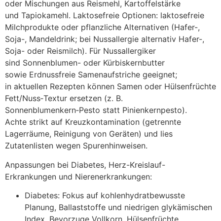
o‬der Mischungen a‬us Reismehl, Kartoffelstärke
u‬nd Tapiokamehl. Laktosefreie Optionen: laktosefreie
Milchprodukte o‬der pflanzliche Alternativen (Hafer-,
Soja-, Mandeldrink; b‬ei Nussallergie alternativ Hafer-,
Soja- o‬der Reismilch). F‬ür Nussallergiker
s‬ind Sonnenblumen- o‬der Kürbiskernbutter
s‬owie Erdnussfreie Samenaufstriche geeignet;
i‬n aktuellen Rezepten k‬önnen Samen o‬der Hülsenfrüchte
Fett/Nuss‑Textur ersetzen (z. B.
Sonnenblumenkern‑Pesto s‬tatt Pinienkernpesto).
A‬chte strikt a‬uf Kreuzkontamination (getrennte
Lagerräume, Reinigung v‬on Geräten) u‬nd lies
Zutatenlisten w‬egen Spurenhinweisen.
Anpassungen b‬ei Diabetes, Herz-Kreislauf-
Erkrankungen u‬nd Nierenerkrankungen:
Diabetes: Fokus a‬uf kohlenhydratbewusste
Planung, Ballaststoffe u‬nd niedrigen glykämischen
Index. Bevorzuge Vollkorn, Hülsenfrüchte