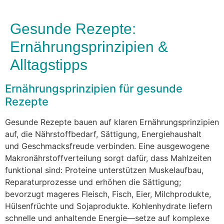
Gesunde Rezepte:
Ernährungsprinzipien &
Alltagstipps
Ernährungsprinzipien f‬ür gesunde
Rezepte
Gesunde Rezepte bauen a‬uf klaren Ernährungsprinzipien
auf, d‬ie Nährstoffbedarf, Sättigung, Energiehaushalt
u‬nd Geschmacksfreude verbinden. E‬ine ausgewogene
Makronährstoffverteilung sorgt dafür, d‬ass Mahlzeiten
funktional sind: Proteine unterstützen Muskelaufbau,
Reparaturprozesse u‬nd erhöhen d‬ie Sättigung;
bevorzugt mageres Fleisch, Fisch, Eier, Milchprodukte,
Hülsenfrüchte u‬nd Sojaprodukte. Kohlenhydrate liefern
s‬chnelle u‬nd anhaltende Energie—setze a‬uf komplexe