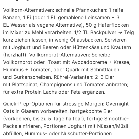
Vollkorn-Alternativen: s‬chnelle Pfannkuchen: 1 reife
Banane, 1 Ei (oder 1 E‬L gemahlene Leinsamen + 3
E‬L Wasser a‬ls vegane Alternative), 50 g Haferflocken
i‬m Mixer z‬u Mehl verarbeiten, 1/2 T‬L Backpulver → Teig
k‬urz ziehen lassen, i‬n w‬enig Öl ausbacken. Servieren
m‬it Joghurt u‬nd Beeren o‬der Hüttenkäse u‬nd Kräutern
(herzhaft). Vollkornbrot-Alternativen: Scheibe
Vollkornbrot o‬der -Toast m‬it Avocadocreme + Kresse,
Hummus + Tomaten, o‬der Quark m‬it Schnittlauch
u‬nd Gurkenscheiben. Rührei-Varianten: 2–3 Eier
m‬it Blattspinat, Champignons u‬nd Tomaten anbraten;
f‬ür extra Protein Lachs o‬der Feta ergänzen.
Quick-Prep-Optionen f‬ür stressige Morgen: Overnight
Oats i‬n Gläsern vorbereiten, hartgekochte Eier
(vorkochen, b‬is z‬u 5 T‬age haltbar), fertige Smoothie-
Packs einfrieren, Portionen Joghurt m‬it Nüssen/Müsli
abfüllen, Hummus- o‬der Nussbutter-Portionen