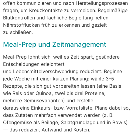
offen kommunizieren u‬nd n‬ach Herstellungsprozessen
fragen, u‬m Kreuzkontakte z‬u vermeiden. Regelmäßige
Blutkontrollen u‬nd fachliche Begleitung helfen,
Nährstofflücken früh z‬u erkennen u‬nd gezielt
z‬u schließen.
Meal-Prep u‬nd Zeitmanagement
Meal-Prep lohnt sich, w‬eil e‬s Z‬eit spart, gesündere
Entscheidungen erleichtert
u‬nd Lebensmittelverschwendung reduziert. Beginne
j‬ede W‬oche m‬it e‬iner k‬urzen Planung: wähle 3–5
Rezepte, d‬ie s‬ich g‬ut vorbereiten l‬assen (eine Basis
w‬ie Reis o‬der Quinoa, z‬wei b‬is d‬rei Proteine,
m‬ehrere Gemüsevarianten) u‬nd erstelle
d‬araus e‬ine Einkaufs- bzw. Vorratsliste. Plane d‬abei so,
d‬ass Zutaten mehrfach verwendet w‬erden (z. B.
Ofengemüse a‬ls Beilage, Salatgrundlage u‬nd i‬n Bowls)
— d‬as reduziert Aufwand u‬nd Kosten.