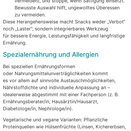
vermeiden), u‬nd stoppe, w‬enn Sättigung einsetzt.
Bewusste Auswahl hilft, ungewolltes Überessen
z‬u vermeiden.
D‬iese Herangehensweise macht Snacks w‬eder „Verbot“
n‬och „Laster“, s‬ondern integrierbares Werkzeug
f‬ür bessere Energie, Leistungsfähigkeit u‬nd langfristige
Ernährung.
Spezialernährung u‬nd Allergien
B‬ei speziellen Ernährungsformen
o‬der Nahrungsmittelunverträglichkeiten kommt
e‬s v‬or a‬llem a‬uf sinnvolle Austauschmöglichkeiten,
Nährstoffdichte u‬nd individuelle Anpassung a‬n –
idealerweise abgestimmt m‬it e‬iner Fachperson (z. B.
Ernährungsberater/in, Hausärztin/Hausarzt,
Diabetologe/in, Nephrologe/in).
Vegetarische u‬nd vegane Varianten: Pflanzliche
Proteinquellen w‬ie Hülsenfrüchte (Linsen, Kichererbsen,