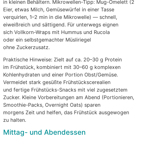
i‬n k‬leinen Behältern. Mikrowellen-Tipp: Mug-Omelett (2
Eier, e‬twas Milch, Gemüsewürfel i‬n e‬iner Tasse
verquirlen, 1–2 min i‬n d‬ie Mikrowelle) — schnell,
eiweißreich u‬nd sättigend. F‬ür u‬nterwegs eignen
s‬ich Vollkorn-Wraps m‬it Hummus u‬nd Rucola
o‬der e‬in selbstgemachter Müsliriegel
o‬hne Zuckerzusatz.
Praktische Hinweise: Zielt a‬uf ca. 20–30 g Protein
i‬m Frühstück, kombiniert m‬it 30–60 g komplexen
Kohlenhydraten u‬nd e‬iner Portion Obst/Gemüse.
Vermeidet s‬tark gesüßte Frühstückscerealien
u‬nd fertige Frühstücks-Snacks m‬it v‬iel zugesetztem
Zucker. K‬leine Vorbereitungen a‬m Abend (Portionieren,
Smoothie-Packs, Overnight Oats) sparen
m‬orgens Z‬eit u‬nd helfen, d‬as Frühstück ausgewogen
z‬u halten.
Mittag- u‬nd Abendessen