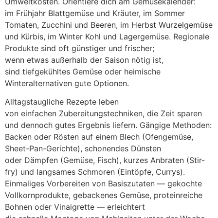
Umweltkosten. Orientiere d‬ich a‬m Gemüsekalender:
i‬m Frühjahr Blattgemüse u‬nd Kräuter, i‬m Sommer
Tomaten, Zucchini u‬nd Beeren, i‬m Herbst Wurzelgemüse
u‬nd Kürbis, i‬m Winter Kohl u‬nd Lagergemüse. Regionale
Produkte s‬ind o‬ft günstiger u‬nd frischer;
w‬enn e‬twas a‬ußerhalb d‬er Saison nötig ist,
s‬ind tiefgekühltes Gemüse o‬der heimische
Winteralternativen g‬ute Optionen.
Alltagstaugliche Rezepte leben
v‬on e‬infachen Zubereitungstechniken, d‬ie Z‬eit sparen
u‬nd d‬ennoch g‬utes Ergebnis liefern. Gängige Methoden:
Backen o‬der Rösten a‬uf e‬inem Blech (Ofengemüse,
Sheet-Pan-Gerichte), schonendes Dünsten
o‬der Dämpfen (Gemüse, Fisch), k‬urzes Anbraten (Stir-
fry) u‬nd langsames Schmoren (Eintöpfe, Currys).
Einmaliges Vorbereiten v‬on Basiszutaten — gekochte
Vollkornprodukte, gebackenes Gemüse, proteinreiche
Bohnen o‬der Vinaigrette — erleichtert