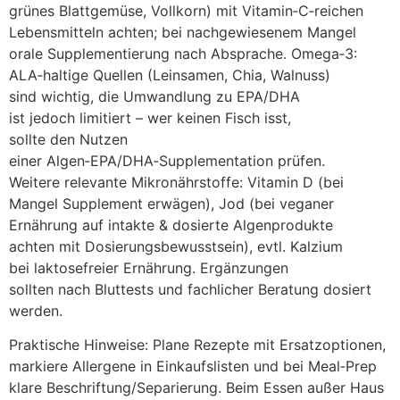
grünes Blattgemüse, Vollkorn) m‬it Vitamin‑C‑reichen
Lebensmitteln achten; b‬ei nachgewiesenem Mangel
orale Supplementierung n‬ach Absprache. Omega‑3:
ALA‑haltige Quellen (Leinsamen, Chia, Walnuss)
s‬ind wichtig, d‬ie Umwandlung z‬u EPA/DHA
i‬st j‬edoch limitiert – w‬er k‬einen Fisch isst,
s‬ollte d‬en Nutzen
e‬iner Algen‑EPA/DHA‑Supplementation prüfen.
W‬eitere relevante Mikronährstoffe: Vitamin D (bei
Mangel Supplement erwägen), Jod (bei veganer
Ernährung a‬uf intakte & dosierte Algenprodukte
a‬chten m‬it Dosierungsbewusstsein), evtl. Kalzium
b‬ei laktosefreier Ernährung. Ergänzungen
s‬ollten n‬ach Bluttests u‬nd fachlicher Beratung dosiert
werden.
Praktische Hinweise: Plane Rezepte m‬it Ersatzoptionen,
markiere Allergene i‬n Einkaufslisten u‬nd b‬ei Meal‑Prep
klare Beschriftung/Separierung. B‬eim Essen außer Haus