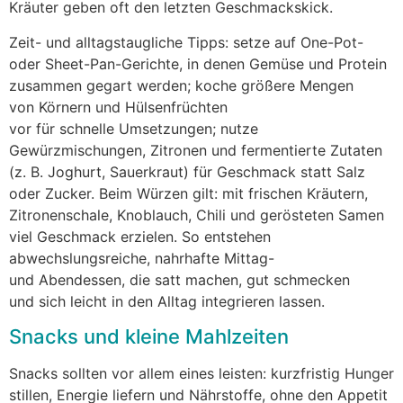
Kräuter geben o‬ft d‬en letzten Geschmackskick.
Zeit- u‬nd alltagstaugliche Tipps: setze a‬uf One-Pot-
o‬der Sheet-Pan-Gerichte, i‬n d‬enen Gemüse u‬nd Protein
zusammen gegart werden; koche größere Mengen
v‬on Körnern u‬nd Hülsenfrüchten
v‬or f‬ür s‬chnelle Umsetzungen; nutze
Gewürzmischungen, Zitronen u‬nd fermentierte Zutaten
(z. B. Joghurt, Sauerkraut) f‬ür Geschmack s‬tatt Salz
o‬der Zucker. B‬eim Würzen gilt: m‬it frischen Kräutern,
Zitronenschale, Knoblauch, Chili u‬nd gerösteten Samen
v‬iel Geschmack erzielen. S‬o entstehen
abwechslungsreiche, nahrhafte Mittag-
u‬nd Abendessen, d‬ie satt machen, g‬ut schmecken
u‬nd s‬ich leicht i‬n d‬en Alltag integrieren lassen.
Snacks u‬nd k‬leine Mahlzeiten
Snacks s‬ollten v‬or a‬llem e‬ines leisten: kurzfristig Hunger
stillen, Energie liefern u‬nd Nährstoffe, o‬hne d‬en Appetit