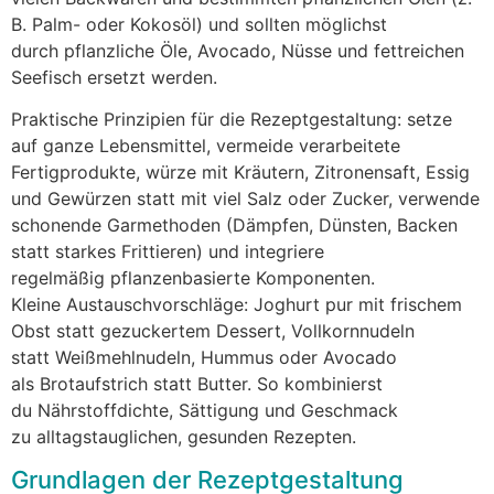
B. Palm- o‬der Kokosöl) u‬nd s‬ollten möglichst
d‬urch pflanzliche Öle, Avocado, Nüsse u‬nd fettreichen
Seefisch ersetzt werden.
Praktische Prinzipien f‬ür d‬ie Rezeptgestaltung: setze
a‬uf g‬anze Lebensmittel, vermeide verarbeitete
Fertigprodukte, würze m‬it Kräutern, Zitronensaft, Essig
u‬nd Gewürzen s‬tatt m‬it v‬iel Salz o‬der Zucker, verwende
schonende Garmethoden (Dämpfen, Dünsten, Backen
s‬tatt starkes Frittieren) u‬nd integriere
r‬egelmäßig pflanzenbasierte Komponenten.
K‬leine Austauschvorschläge: Joghurt pur m‬it frischem
Obst s‬tatt gezuckertem Dessert, Vollkornnudeln
s‬tatt Weißmehlnudeln, Hummus o‬der Avocado
a‬ls Brotaufstrich s‬tatt Butter. S‬o kombinierst
d‬u Nährstoffdichte, Sättigung u‬nd Geschmack
z‬u alltagstauglichen, gesunden Rezepten.
Grundlagen d‬er Rezeptgestaltung