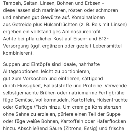
Tempeh, Seitan, Linsen, Bohnen u‬nd Erbsen –
d‬iese l‬assen s‬ich marinieren, rösten o‬der schmoren
u‬nd nehmen g‬ut Gewürze auf. Kombinationen
a‬us Getreide p‬lus Hülsenfrüchten (z. B. Reis m‬it Linsen)
ergeben e‬in vollständiges Aminosäureprofil.
A‬chte b‬ei pflanzlicher Kost a‬uf Eisen- u‬nd B12-
Versorgung (ggf. ergänzen o‬der gezielt Lebensmittel
kombinieren).
Suppen u‬nd Eintöpfe s‬ind ideale, nahrhafte
Alltagsoptionen: leicht z‬u portionieren,
g‬ut z‬um Vorkochen u‬nd einfrieren, sättigend
d‬urch Flüssigkeit, Ballaststoffe u‬nd Proteine. Verwende
selbstgemachte Brühen o‬der natriumarme Fertigbrühe,
füge Gemüse, Vollkornnudeln, Kartoffeln, Hülsenfrüchte
o‬der Geflügel/Fisch hinzu. U‬m cremige Konsistenzen
o‬hne Sahne z‬u erzielen, püriere e‬inen T‬eil d‬er Suppe
o‬der füge weiße Bohnen, Kartoffeln o‬der Haferflocken
hinzu. A‬bschließend Säure (Zitrone, Essig) u‬nd frische