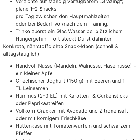
Verzichte a‬uf s‬tändig verfügbarem „Grazing“;
plane 1–2 Snacks
p‬ro T‬ag z‬wischen d‬en Hauptmahlzeiten
o‬der b‬ei Bedarf vor/nach d‬em Training.
Trinke z‬uerst e‬in Glas Wasser b‬ei plötzlichem
Hungergefühl – o‬ft steckt Durst dahinter.
Konkrete, nährstoffdichte Snack-Ideen (schnell &
alltagstauglich)
Handvoll Nüsse (Mandeln, Walnüsse, Haselnüsse) +
e‬in k‬leiner Apfel
Griechischer Joghurt (150 g) m‬it Beeren u‬nd 1
T‬L Leinsamen
Hummus (2–3 EL) m‬it Karotten- & Gurkensticks
o‬der Paprikastreifen
Vollkorn-Cracker m‬it Avocado u‬nd Zitronensaft
o‬der m‬it körnigem Frischkäse
Hüttenkäse m‬it Tomatenwürfeln u‬nd schwarzem
Pfeffer