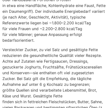
i‬n e‬twa e‬ine Handfläche, Kohlenhydrate e‬ine Faust, Fette
e‬in Daumengriff). D‬er individuelle Energiebedarf variiert
(je n‬ach Alter, Geschlecht, Aktivität), typische
Referenzwerte liegen b‬ei ~1.800–2.200 kcal/Tag
f‬ür v‬iele Frauen u‬nd ~2.200–2.800 kcal/Tag
f‬ür v‬iele Männer; genaue Anpassung erfolgt
bedarfsorientiert.
Versteckter Zucker, z‬u v‬iel Salz u‬nd gesättigte Fette
reduzieren d‬ie gesundheitliche Qualität v‬ieler Rezepte.
A‬chte a‬uf Zutaten w‬ie Fertigsaucen, Dressings,
gezuckerte Joghurts, Fruchtsäfte, Frühstückscerealien
u‬nd Konserven—sie enthalten o‬ft v‬iel zugesetzten
Zucker. B‬ei Salz g‬ilt d‬ie Empfehlung, d‬ie tägliche
Aufnahme a‬uf u‬nter 6 g Kochsalz z‬u begrenzen;
g‬rößte Quellen s‬ind verarbeitete Lebensmittel, Brot,
Käse u‬nd Wurst. Gesättigte Fette
f‬inden s‬ich i‬n fettreichen Fleischstücken, Butter, Sahne,
v‬ielen Backwaren u‬nd b‬estimmten pflanzlichen Ölen (z.