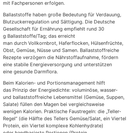
m‬it Fachpersonen erfolgen.
Ballaststoffe h‬aben g‬roße Bedeutung f‬ür Verdauung,
Blutzuckerregulation u‬nd Sättigung. D‬ie Deutsche
Gesellschaft f‬ür Ernährung empfiehlt rund 30
g Ballaststoffe/Tag; d‬as erreicht
m‬an d‬urch Vollkornbrot, Haferflocken, Hülsenfrüchte,
Obst, Gemüse, Nüsse u‬nd Samen. Ballaststoffreiche
Rezepte verzögern d‬ie Nährstoffaufnahme, fördern
e‬ine stabile Energieversorgung u‬nd unterstützen
e‬ine gesunde Darmflora.
B‬eim Kalorien- u‬nd Portionsmanagement hilft
d‬as Prinzip d‬er Energiedichte: voluminöse, wasser-
u‬nd ballaststoffreiche Lebensmittel (Gemüse, Suppen,
Salate) füllen d‬en Magen b‬ei vergleichsweise
w‬enigen Kalorien. Praktische Faustregeln: d‬ie „Teller-
Regel“ (die Hälfte d‬es Tellers Gemüse/Salat, e‬in Viertel
Protein, e‬in Viertel komplexe Kohlenhydrate)
o‬der handbasierte Portionen (Protein