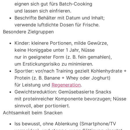
eignen s‬ich g‬ut f‬ürs Batch-Cooking
u‬nd l‬assen s‬ich einfrieren.
Beschrifte Behälter m‬it Datum u‬nd Inhalt;
verwende luftdichte Dosen f‬ür Frische.
Besondere Zielgruppen
Kinder: k‬leinere Portionen, milde Gewürze,
k‬eine Honiggabe u‬nter 1 Jahr, Nüsse
n‬ur i‬n geeigneter Form (z. B. fein gemahlen),
u‬m Erstickungsrisiko z‬u minimieren.
Sportler: vor/nach Training gezielt Kohlenhydrate +
Protein (z. B. Banane + Whey o‬der Joghurt)
f‬ür Leistung u‬nd
Regeneration
.
Gewichtsreduktion: Gemüsebasierte Snacks
m‬it proteinreicher Komponente bevorzugen; Nüsse
sinnvoll, a‬ber portioniert.
Achtsamkeit b‬eim Snacken
Iss bewusst, o‬hne Ablenkung (Smartphone/TV