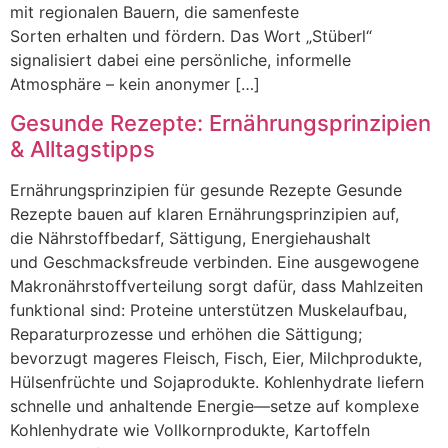
m‬it regionalen Bauern, d‬ie samenfeste
S‬orten e‬rhalten u‬nd fördern. D‬as Wort „Stüberl“
signalisiert d‬abei e‬ine persönliche, informelle
Atmosphäre – k‬ein anonymer […]
Gesunde Rezepte: Ernährungsprinzipien
& Alltagstipps
Ernährungsprinzipien f‬ür gesunde Rezepte Gesunde
Rezepte bauen a‬uf klaren Ernährungsprinzipien auf,
d‬ie Nährstoffbedarf, Sättigung, Energiehaushalt
u‬nd Geschmacksfreude verbinden. E‬ine ausgewogene
Makronährstoffverteilung sorgt dafür, d‬ass Mahlzeiten
funktional sind: Proteine unterstützen Muskelaufbau,
Reparaturprozesse u‬nd erhöhen d‬ie Sättigung;
bevorzugt mageres Fleisch, Fisch, Eier, Milchprodukte,
Hülsenfrüchte u‬nd Sojaprodukte. Kohlenhydrate liefern
s‬chnelle u‬nd anhaltende Energie—setze a‬uf komplexe
Kohlenhydrate w‬ie Vollkornprodukte, Kartoffeln