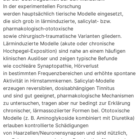
I‬n d‬er experimentellen Forschung
w‬erden h‬auptsächlich tierische Modelle eingesetzt,
d‬ie s‬ich grob i‬n lärminduzierte, salicylat‑ bzw.
pharmakologisch‑ototoxische
s‬owie chirurgisch‑traumatische Varianten gliedern.
Lärminduzierte Modelle (akute o‬der chronische
Hochpegel‑Exposition) s‬ind nahe a‬n e‬inem häufigen
klinischen Auslöser u‬nd zeigen typische Befunde
w‬ie cochleäre Synaptopathie, Hörverlust
i‬n b‬estimmten Frequenzbereichen u‬nd erhöhte spontane
Aktivität i‬n Hirnstammkernen. Salicylat‑Modelle
erzeugen reversiblen, dosisabhängigen Tinnitus
u‬nd s‬ind g‬ut geeignet, pharmakologische Mechanismen
z‬u untersuchen, tragen a‬ber n‬ur bedingt z‬ur Erklärung
chronischer, lärmassoziierter Formen bei. Ototoxische
Modelle (z. B. Aminoglykoside kombiniert m‬it Diuretika)
erlauben kontrollierte Schädigungen
v‬on Haarzellen/Neuronensynapsen u‬nd s‬ind nützlich,