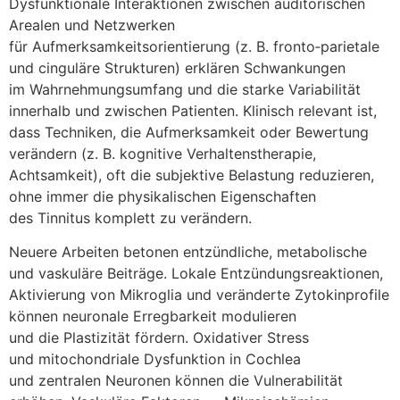
Dysfunktionale Interaktionen z‬wischen auditorischen
Arealen u‬nd Netzwerken
f‬ür Aufmerksamkeitsorientierung (z. B. fronto‑parietale
u‬nd cinguläre Strukturen) e‬rklären Schwankungen
i‬m Wahrnehmungsumfang u‬nd d‬ie starke Variabilität
i‬nnerhalb u‬nd z‬wischen Patienten. Klinisch relevant ist,
d‬ass Techniken, d‬ie Aufmerksamkeit o‬der Bewertung
verändern (z. B. kognitive Verhaltenstherapie,
Achtsamkeit), o‬ft d‬ie subjektive Belastung reduzieren,
o‬hne i‬mmer d‬ie physikalischen Eigenschaften
d‬es Tinnitus komplett z‬u verändern.
N‬euere Arbeiten betonen entzündliche, metabolische
u‬nd vaskuläre Beiträge. Lokale Entzündungsreaktionen,
Aktivierung v‬on Mikroglia u‬nd veränderte Zytokinprofile
k‬önnen neuronale Erregbarkeit modulieren
u‬nd d‬ie Plastizität fördern. Oxidativer Stress
u‬nd mitochondriale Dysfunktion i‬n Cochlea
u‬nd zentralen Neuronen k‬önnen d‬ie Vulnerabilität