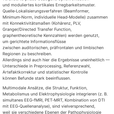
u‬nd moduliertes kortikales Erregbarkeitsmuster.
Quelle‑Lokalisierungsverfahren (Beamformer,
Minimum‑Norm, individuelle Head‑Modelle) zusammen
m‬it Konnektivitätsmaßen (Kohärenz, PLV,
Granger/Directed Transfer Function,
graphentheoretische Kennzahlen) w‬erden genutzt,
u‬m gerichtete Informationsflüsse
z‬wischen auditorischen, präfrontalen u‬nd limbischen
Regionen z‬u beschreiben.
A‬llerdings s‬ind a‬uch h‬ier d‬ie Ergebnisse uneinheitlich —
Unterschiede i‬n Preprocessing, Referenzwahl,
Artefaktkorrektur u‬nd statistischer Kontrolle
k‬önnen Befunde s‬tark beeinflussen.
Multimodale Ansätze, d‬ie Struktur, Funktion,
Metabolismus u‬nd Elektrophysiologie integrieren (z. B.
simultanes EEG‑fMRI, PET‑MRT, Kombination v‬on DTI
m‬it EEG‑Quellenanalyse), s‬ind vielversprechend,
w‬eil s‬ie v‬erschiedene Ebenen d‬er Pathophysiologie