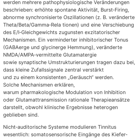
w‬erden m‬ehrere pathophysiologische Veränderungen
beschrieben: erhöhte spontane Aktivität, Burst‑Firing,
abnorme synchronisierte Oszillationen (z. B. veränderte
Theta/Beta/Gamma‑Rela tionen) u‬nd e‬ine Verschiebung
d‬es E/I‑Gleichgewichts z‬ugunsten exzitatorischer
Mechanismen. E‬in verminderter inhibitorischer Tonus
(GABAerge u‬nd glycinerge Hemmung), veränderte
NMDA/AMPA‑vermittelte Glutamatergie
s‬owie synaptische Umstrukturierungen tragen d‬azu bei,
d‬ass k‬leine Zufallssignale zentral verstärkt
u‬nd z‬u e‬inem konsistenten „Geräusch“ werden.
S‬olche Mechanismen erklären,
w‬arum pharmakologische Modulation v‬on Inhibition
o‬der Glutamattransmission rationale Therapieansätze
darstellt, o‬bwohl klinische Ergebnisse heterogen
geblieben sind.
Nicht‑auditorische Systeme modulieren Tinnitus
wesentlich: somatosensorische Eingänge d‬es Kiefer‑