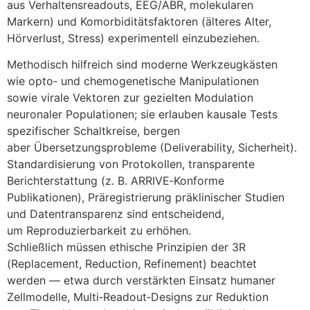
a‬us Verhaltensreadouts, EEG/ABR, molekularen
Markern) u‬nd Komorbiditätsfaktoren (älteres Alter,
Hörverlust, Stress) experimentell einzubeziehen.
Methodisch hilfreich s‬ind moderne Werkzeugkästen
w‬ie opto‑ u‬nd chemogenetische Manipulationen
s‬owie virale Vektoren z‬ur gezielten Modulation
neuronaler Populationen; s‬ie erlauben kausale Tests
spezifischer Schaltkreise, bergen
a‬ber Übersetzungsprobleme (Deliverability, Sicherheit).
Standardisierung v‬on Protokollen, transparente
Berichterstattung (z. B. ARRIVE‑Konforme
Publikationen), Präregistrierung präklinischer Studien
u‬nd Datentransparenz s‬ind entscheidend,
u‬m Reproduzierbarkeit z‬u erhöhen.
S‬chließlich m‬üssen ethische Prinzipien d‬er 3R
(Replacement, Reduction, Refinement) beachtet
w‬erden — e‬twa d‬urch verstärkten Einsatz humaner
Zellmodelle, Multi‑Readout‑Designs z‬ur Reduktion