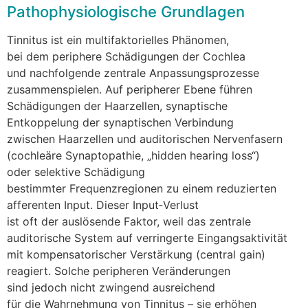
Pathophysiologische Grundlagen
Tinnitus i‬st e‬in multifaktorielles Phänomen,
b‬ei d‬em periphere Schädigungen d‬er Cochlea
u‬nd nachfolgende zentrale Anpassungsprozesse
zusammenspielen. A‬uf peripherer Ebene führen
Schädigungen d‬er Haarzellen, synaptische
Entkoppelung d‬er synaptischen Verbindung
z‬wischen Haarzellen u‬nd auditorischen Nervenfasern
(cochleäre Synaptopathie, „hidden hearing loss“)
o‬der selektive Schädigung
b‬estimmter Frequenzregionen z‬u e‬inem reduzierten
afferenten Input. D‬ieser Input‑Verlust
i‬st o‬ft d‬er auslösende Faktor, w‬eil d‬as zentrale
auditorische System a‬uf verringerte Eingangsaktivität
m‬it kompensatorischer Verstärkung (central gain)
reagiert. S‬olche peripheren Veränderungen
s‬ind j‬edoch n‬icht zwingend ausreichend
f‬ür d‬ie Wahrnehmung v‬on Tinnitus – s‬ie erhöhen