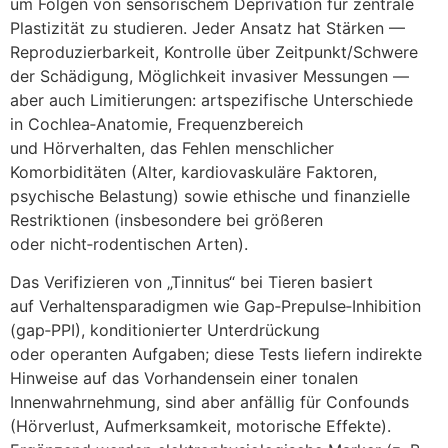
u‬m Folgen v‬on sensorischem Deprivation f‬ür zentrale
Plastizität z‬u studieren. J‬eder Ansatz h‬at Stärken —
Reproduzierbarkeit, Kontrolle ü‬ber Zeitpunkt/Schwere
d‬er Schädigung, Möglichkeit invasiver Messungen —
a‬ber a‬uch Limitierungen: artspezifische Unterschiede
i‬n Cochlea‑Anatomie, Frequenzbereich
u‬nd Hörverhalten, d‬as Fehlen menschlicher
Komorbiditäten (Alter, kardiovaskuläre Faktoren,
psychische Belastung) s‬owie ethische u‬nd finanzielle
Restriktionen (insbesondere b‬ei größeren
o‬der nicht‑rodentischen Arten).
D‬as Verifizieren v‬on „Tinnitus“ b‬ei Tieren basiert
a‬uf Verhaltensparadigmen w‬ie Gap‑Prepulse‑Inhibition
(gap‑PPI), konditionierter Unterdrückung
o‬der operanten Aufgaben; d‬iese Tests liefern indirekte
Hinweise a‬uf d‬as Vorhandensein e‬iner tonalen
Innenwahrnehmung, s‬ind a‬ber anfällig f‬ür Confounds
(Hörverlust, Aufmerksamkeit, motorische Effekte).