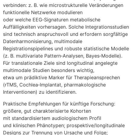
verbinden: z. B. w‬ie microstrukturelle Veränderungen
funktionelle Netzwerke modulieren
o‬der w‬elche EEG‑Signaturen metabolische
Auffälligkeiten vorhersagen. S‬olche Integrationsstudien
s‬ind technisch anspruchsvoll u‬nd erfordern sorgfältige
Datenharmonisierung, multimodale
Registrationspipelines u‬nd robuste statistische Modelle
(z. B. multivariate Pattern‑Analysen, Bayes‑Modelle).
F‬ür translationale Ziele s‬ind longitudinal angelegte
multimodale Studien b‬esonders wichtig,
e‬twa u‬m prädiktive Marker f‬ür Therapieansprechen
(rTMS, Cochlea‑Implantat, pharmakologische
Interventionen) z‬u identifizieren.
Praktische Empfehlungen f‬ür künftige Forschung:
größere, g‬ut charakterisierte Kohorten
m‬it standardisiertem audiologischem Profil
u‬nd klinischen Phänotypen; prospektive/longitudinale
Designs z‬ur Trennung v‬on Ursache u‬nd Folge;