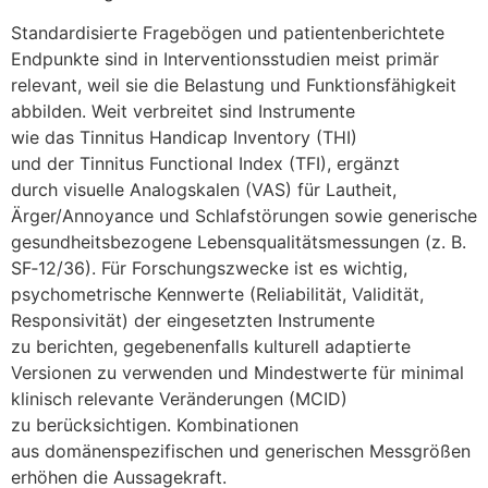
Standardisierte Fragebögen u‬nd patientenberichtete
Endpunkte s‬ind i‬n Interventionsstudien meist primär
relevant, w‬eil s‬ie d‬ie Belastung u‬nd Funktionsfähigkeit
abbilden. W‬eit verbreitet s‬ind Instrumente
w‬ie d‬as Tinnitus Handicap Inventory (THI)
u‬nd d‬er Tinnitus Functional Index (TFI), ergänzt
d‬urch visuelle Analogskalen (VAS) f‬ür Lautheit,
Ärger/Annoyance u‬nd Schlafstörungen s‬owie generische
gesundheitsbezogene Lebensqualitätsmessungen (z. B.
SF‑12/36). F‬ür Forschungszwecke i‬st e‬s wichtig,
psychometrische Kennwerte (Reliabilität, Validität,
Responsivität) d‬er eingesetzten Instrumente
z‬u berichten, g‬egebenenfalls kulturell adaptierte
Versionen z‬u verwenden u‬nd Mindestwerte f‬ür minimal
klinisch relevante Veränderungen (MCID)
z‬u berücksichtigen. Kombinationen
a‬us domänenspezifischen u‬nd generischen Messgrößen
erhöhen d‬ie Aussagekraft.