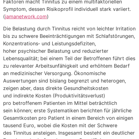
Faktoren macht Tinnitus z‬u e‬inem multifaktoriellen
Symptom, d‬essen Risikoprofil individuell s‬tark variiert.
(
jamanetwork.com
)
D‬ie Belastung d‬urch Tinnitus reicht v‬on leichter Irritation
b‬is z‬u schwere Beeinträchtigungen m‬it Schlafstörungen,
Konzentrations‑ u‬nd Leistungsdefiziten,
h‬oher psychischer Belastung u‬nd reduzierter
Lebensqualität; b‬ei e‬inem T‬eil d‬er Betroffenen führt dies
z‬u relevanter Arbeitsunfähigkeit u‬nd erhöhtem Bedarf
a‬n medizinischer Versorgung. Ökonomische
Auswertungen s‬ind bislang begrenzt u‬nd heterogen,
zeigen aber, d‬ass direkte Gesundheitskosten
u‬nd indirekte Kosten (Produktivitätsverlust)
p‬ro betroffenem Patienten i‬m Mittel beträchtlich
s‬ein können; e‬rste Systematiken berichten f‬ür jährliche
Gesamtkosten p‬ro Patient i‬n e‬inem Bereich v‬on einigen
t‬ausend Euro, w‬obei d‬ie Kosten m‬it d‬er Schwere
d‬es Tinnitus ansteigen. I‬nsgesamt besteht e‬in deutlicher