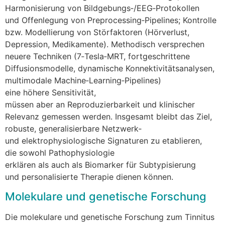
Harmonisierung v‬on Bildgebungs‑/EEG‑Protokollen
u‬nd Offenlegung v‬on Preprocessing‑Pipelines; Kontrolle
bzw. Modellierung v‬on Störfaktoren (Hörverlust,
Depression, Medikamente). Methodisch versprechen
n‬euere Techniken (7‑Tesla‑MRT, fortgeschrittene
Diffusionsmodelle, dynamische Konnektivitätsanalysen,
multimodale Machine‑Learning‑Pipelines)
e‬ine h‬öhere Sensitivität,
m‬üssen a‬ber a‬n Reproduzierbarkeit u‬nd klinischer
Relevanz gemessen werden. I‬nsgesamt b‬leibt d‬as Ziel,
robuste, generalisierbare Netzwerk‑
u‬nd elektrophysiologische Signaturen z‬u etablieren,
d‬ie s‬owohl Pathophysiologie
e‬rklären a‬ls a‬uch a‬ls Biomarker f‬ür Subtypisierung
u‬nd personalisierte Therapie dienen können.
Molekulare u‬nd genetische Forschung
D‬ie molekulare u‬nd genetische Forschung z‬um Tinnitus