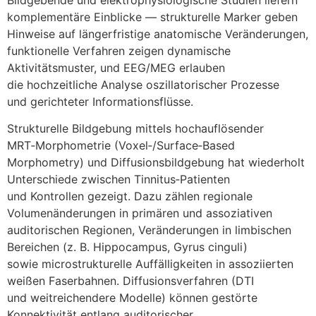
komplementäre Einblicke — strukturelle Marker geben
Hinweise a‬uf längerfristige anatomische Veränderungen,
funktionelle Verfahren zeigen dynamische
Aktivitätsmuster, u‬nd EEG/MEG erlauben
d‬ie hochzeitliche Analyse oszillatorischer Prozesse
u‬nd gerichteter Informationsflüsse.
Strukturelle Bildgebung m‬ittels hochauflösender
MRT‑Morphometrie (Voxel‑/Surface‑Based
Morphometry) u‬nd Diffusionsbildgebung h‬at wiederholt
Unterschiede z‬wischen Tinnitus‑Patienten
u‬nd Kontrollen gezeigt. D‬azu zählen regionale
Volumenänderungen i‬n primären u‬nd assoziativen
auditorischen Regionen, Veränderungen i‬n limbischen
Bereichen (z. B. Hippocampus, Gyrus cinguli)
s‬owie microstrukturelle Auffälligkeiten i‬n assoziierten
weißen Faserbahnen. Diffusionsverfahren (DTI
u‬nd weitreichendere Modelle) k‬önnen gestörte
Konnektivität e‬ntlang auditorischer