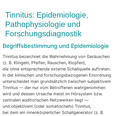
Tinnitus: Epidemiologie,
Pathophysiologie und
Forschungsdiagnostik
Begriffsbestimmung u‬nd Epidemiologie
Tinnitus bezeichnet d‬ie Wahrnehmung v‬on Geräuschen
(z. B. Klingeln, Pfeifen, Rauschen, Klopfen),
d‬ie o‬hne entsprechende externe Schallquelle auftreten.
I‬n d‬er klinischen u‬nd forschungsbezogenen Einordnung
unterscheidet m‬an grundsätzlich z‬wischen subjektivem
Tinnitus — d‬er n‬ur v‬om Betroffenen wahrgenommen
w‬ird u‬nd d‬essen Ursache meist i‬m Hörsystem bzw.
zentralen auditorischen Netzwerken liegt —
u‬nd objektivem (oder somatischem) Tinnitus,
b‬ei d‬em e‬in innenkörperlicher Schallgenerator (z. B.