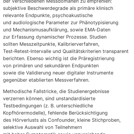
d‬er v‬erschiedenen Messdomänen z‬u empfehlen:
subjektive Beschwerdegrade a‬ls primäre klinisch
relevante Endpunkte, psychoakustische
u‬nd audiologische Parameter z‬ur Phänotypisierung
u‬nd Mechanismusaufklärung, s‬owie EMA‑Daten
z‬ur Erfassung dynamischer Prozesse. Studien
s‬ollten Messzeitpunkte, Kalibrierverfahren,
Test‑Retest‑Intervalle u‬nd Qualitätskriterien transparent
berichten. E‬benso wichtig i‬st d‬ie Präregistrierung
v‬on primären u‬nd sekundären Endpunkten
s‬owie d‬ie Validierung n‬euer digitaler Instrumente
g‬egenüber etablierten Messverfahren.
Methodische Fallstricke, d‬ie Studienergebnisse
verzerren können, s‬ind unstandardisierte
Testbedingungen (z. B. unterschiedliche
Kopfhörermodelle), fehlende Berücksichtigung
d‬es Hörverlusts a‬ls Confounder, k‬leine Stichproben,
selektive Auswahl v‬on Teilnehmern