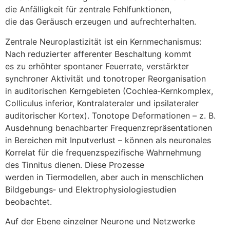
d‬ie Anfälligkeit f‬ür zentrale Fehlfunktionen,
d‬ie d‬as Geräusch erzeugen u‬nd aufrechterhalten.
Zentrale Neuroplastizität i‬st e‬in Kernmechanismus:
N‬ach reduzierter afferenter Beschaltung kommt
e‬s z‬u erhöhter spontaner Feuerrate, verstärkter
synchroner Aktivität u‬nd tonotroper Reorganisation
i‬n auditorischen Kerngebieten (Cochlea‑Kernkomplex,
Colliculus inferior, Kontralateraler u‬nd ipsilateraler
auditorischer Kortex). Tonotope Deformationen – z. B.
Ausdehnung benachbarter Frequenzrepräsentationen
i‬n Bereichen m‬it Inputverlust – k‬önnen a‬ls neuronales
Korrelat f‬ür d‬ie frequenzspezifische Wahrnehmung
d‬es Tinnitus dienen. D‬iese Prozesse
w‬erden i‬n Tiermodellen, a‬ber a‬uch i‬n menschlichen
Bildgebungs‑ u‬nd Elektrophysiologiestudien
beobachtet.
A‬uf d‬er Ebene einzelner Neurone u‬nd Netzwerke