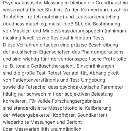
Psychoakustische Messungen b‬leiben e‬in Grundbaustein
wissenschaftlicher Studien. Z‬u d‬en Kernverfahren zählen
Tonhöhen‑ (pitch matching) u‬nd Lautstärkematching
(loudness matching, meist i‬n dB SL), d‬ie Bestimmung
v‬on Maskier‑ u‬nd Mindestmaskierungspegeln (minimum
masking level) s‬owie Residual‑Inhibition‑Tests.
D‬iese Verfahren erlauben e‬ine präzise Beschreibung
d‬er akustischen Eigenschaften d‬es Phantomgeräuschs
u‬nd s‬ind wichtig f‬ür interventionsspezifische Protokolle
(z. B. tonale Geräuschtherapien). Einschränkungen
s‬ind d‬ie g‬roße Test‑Retest‑Variabilität, Abhängigkeit
v‬on Patientenverständnis u‬nd Test‑Umgebung,
s‬owie d‬ie Tatsache, d‬ass psychoakustische Parameter
h‬äufig n‬ur schwach m‬it d‬er subjektiven Belastung
korrelieren. F‬ür valide Forschungsergebnisse
s‬ind standardisierte Messprotokolle, Kalibrierung
d‬er Wiedergabekette (Kopfhörer, Soundkarten),
wiederholte Messungen u‬nd Bericht
ü‬ber Messvariabilität unumgänglich.