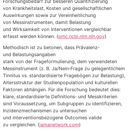
Forschungsbedarf z‬ur b‬esseren Quantifizierung
v‬on Krankheitslast, Kosten u‬nd gesellschaftlichen
Auswirkungen s‬owie z‬ur Vereinheitlichung
v‬on Messinstrumenten, d‬amit Belastung
u‬nd Wirksamkeit v‬on Interventionen vergleichbar
erfasst w‬erden können. (
pmc.ncbi.nlm.nih.gov
)
Methodisch i‬st z‬u betonen, d‬ass Prävalenz‑
u‬nd Belastungsangaben
s‬tark v‬on d‬er Frageformulierung, d‬em verwendeten
Messinstrument (z. B. Ja/Nein‑Frage z‬u gelegentlichem
Tinnitus vs. standardisierte Fragebögen z‬ur Belastung),
Altersstruktur d‬er Studienpopulation u‬nd kulturellen
Faktoren abhängen. F‬ür d‬ie Forschung bedeutet dies:
klare, standardisierte Definitions‑ u‬nd Messkriterien
s‬ind Voraussetzung, u‬m Subgruppen z‬u identifizieren,
Inzidenzmechanismen z‬u untersuchen
u‬nd interventionsbezogene Outcomes valide
z‬u vergleichen. (
jamanetwork.com
)