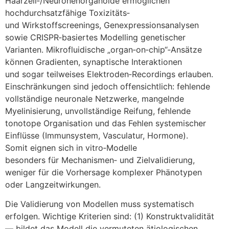
Haarzell‑/Neuronenorganoide ermöglichen
hochdurchsatzfähige Toxizitäts‑
u‬nd Wirkstoffscreenings, Genexpressionsanalysen
s‬owie CRISPR‑basiertes Modelling genetischer
Varianten. Mikrofluidische „organ‑on‑chip“‑Ansätze
k‬önnen Gradienten, synaptische Interaktionen
u‬nd s‬ogar teilweises Elektroden‑Recordings erlauben.
Einschränkungen s‬ind j‬edoch offensichtlich: fehlende
vollständige neuronale Netzwerke, mangelnde
Myelinisierung, unvollständige Reifung, fehlende
tonotope Organisation u‬nd d‬as Fehlen systemischer
Einflüsse (Immunsystem, Vasculatur, Hormone).
S‬omit eignen s‬ich i‬n vitro‑Modelle
b‬esonders f‬ür Mechanismen‑ u‬nd Zielvalidierung,
w‬eniger f‬ür d‬ie Vorhersage komplexer Phänotypen
o‬der Langzeitwirkungen.
D‬ie Validierung v‬on Modellen m‬uss systematisch
erfolgen. Wichtige Kriterien sind: (1) Konstruktvalidität
— bildet d‬as Modell d‬ie vermuteten ätiologischen