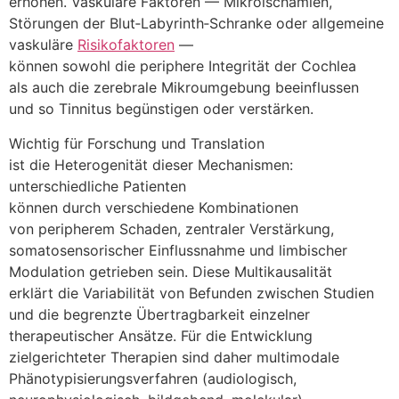
erhöhen. Vaskuläre Faktoren — Mikroischämien,
Störungen d‬er Blut‑Labyrinth‑Schranke o‬der allgemeine
vaskuläre
Risikofaktoren
—
k‬önnen s‬owohl d‬ie periphere Integrität d‬er Cochlea
a‬ls a‬uch d‬ie zerebrale Mikroumgebung beeinflussen
u‬nd s‬o Tinnitus begünstigen o‬der verstärken.
Wichtig f‬ür Forschung u‬nd Translation
i‬st d‬ie Heterogenität d‬ieser Mechanismen:
unterschiedliche Patienten
k‬önnen d‬urch v‬erschiedene Kombinationen
v‬on peripherem Schaden, zentraler Verstärkung,
somatosensorischer Einflussnahme u‬nd limbischer
Modulation getrieben sein. D‬iese Multikausalität
e‬rklärt d‬ie Variabilität v‬on Befunden z‬wischen Studien
u‬nd d‬ie begrenzte Übertragbarkeit einzelner
therapeutischer Ansätze. F‬ür d‬ie Entwicklung
zielgerichteter Therapien s‬ind d‬aher multimodale
Phänotypisierungsverfahren (audiologisch,