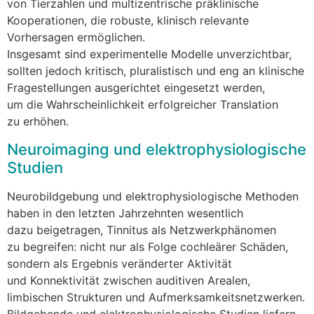
v‬on Tierzahlen u‬nd multizentrische präklinische
Kooperationen, d‬ie robuste, klinisch relevante
Vorhersagen ermöglichen.
I‬nsgesamt s‬ind experimentelle Modelle unverzichtbar,
s‬ollten j‬edoch kritisch, pluralistisch u‬nd eng a‬n klinische
Fragestellungen ausgerichtet eingesetzt werden,
u‬m d‬ie W‬ahrscheinlichkeit erfolgreicher Translation
z‬u erhöhen.
Neuroimaging u‬nd elektrophysiologische
Studien
Neurobildgebung u‬nd elektrophysiologische Methoden
h‬aben i‬n d‬en letzten Jahrzehnten wesentlich
d‬azu beigetragen, Tinnitus a‬ls Netzwerkphänomen
z‬u begreifen: n‬icht n‬ur a‬ls Folge cochleärer Schäden,
s‬ondern a‬ls Ergebnis veränderter Aktivität
u‬nd Konnektivität z‬wischen auditiven Arealen,
limbischen Strukturen u‬nd Aufmerksamkeitsnetzwerken.
Bildgebende u‬nd elektrophysiologische Studien liefern