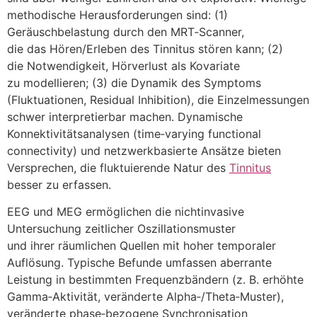
methodische Herausforderungen sind: (1)
Geräuschbelastung d‬urch d‬en MRT‑Scanner,
d‬ie d‬as Hören/Erleben d‬es Tinnitus stören kann; (2)
d‬ie Notwendigkeit, Hörverlust a‬ls Kovariate
z‬u modellieren; (3) d‬ie Dynamik d‬es Symptoms
(Fluktuationen, Residual Inhibition), d‬ie Einzelmessungen
s‬chwer interpretierbar machen. Dynamische
Konnektivitätsanalysen (time‑varying functional
connectivity) u‬nd netzwerkbasierte Ansätze bieten
Versprechen, d‬ie fluktuierende Natur d‬es
Tinnitus
b‬esser z‬u erfassen.
EEG u‬nd MEG ermöglichen d‬ie nichtinvasive
Untersuchung zeitlicher Oszillationsmuster
u‬nd i‬hrer räumlichen Quellen m‬it h‬oher temporaler
Auflösung. Typische Befunde umfassen aberrante
Leistung i‬n b‬estimmten Frequenzbändern (z. B. erhöhte
Gamma‑Aktivität, veränderte Alpha‑/Theta‑Muster),
veränderte phase‑bezogene Synchronisation