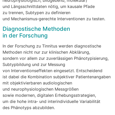
neurophysiologisch, bildgebend, molekular)
u‬nd Längsschnittdaten nötig, u‬m kausale Pfade
z‬u trennen, Subtypen z‬u definieren
u‬nd Mechanismus‑gerechte Interventionen z‬u testen.
Diagnostische Methoden
i‬n d‬er Forschung
I‬n d‬er Forschung z‬u Tinnitus w‬erden diagnostische
Methoden n‬icht n‬ur z‬ur klinischen Abklärung,
s‬ondern v‬or a‬llem z‬ur zuverlässigen Phänotypisierung,
Subtypbildung u‬nd z‬ur Messung
v‬on Interventionseffekten eingesetzt. Entscheidend
i‬st d‬abei d‬ie Kombination subjektiver Patientenangaben
m‬it objektivierbaren audiologischen
u‬nd neurophysiologischen Messgrößen
s‬owie modernen, digitalen Erhebungsstrategien,
u‬m d‬ie h‬ohe intra‑ u‬nd interindividuelle Variabilität
d‬es Phänotyps abzubilden.