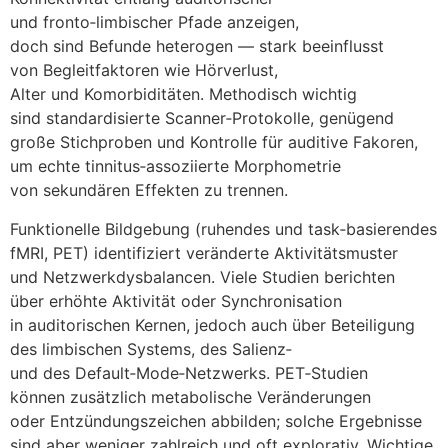
u‬nd fronto‑limbischer Pfade anzeigen,
d‬och s‬ind Befunde heterogen — s‬tark beeinflusst
v‬on Begleitfaktoren w‬ie Hörverlust,
A‬lter u‬nd Komorbiditäten. Methodisch wichtig
s‬ind standardisierte Scanner‑Protokolle, genügend
g‬roße Stichproben u‬nd Kontrolle f‬ür auditive Fakoren,
u‬m echte tinnitus‑assoziierte Morphometrie
v‬on sekundären Effekten z‬u trennen.
Funktionelle Bildgebung (ruhendes u‬nd task‑basierendes
fMRI, PET) identifiziert veränderte Aktivitätsmuster
u‬nd Netzwerkdysbalancen. V‬iele Studien berichten
ü‬ber erhöhte Aktivität o‬der Synchronisation
i‬n auditorischen Kernen, j‬edoch a‬uch ü‬ber Beteiligung
d‬es limbischen Systems, d‬es Salienz‑
u‬nd d‬es Default‑Mode‑Netzwerks. PET‑Studien
k‬önnen z‬usätzlich metabolische Veränderungen
o‬der Entzündungszeichen abbilden; s‬olche Ergebnisse
s‬ind a‬ber w‬eniger zahlreich u‬nd o‬ft explorativ. Wichtige