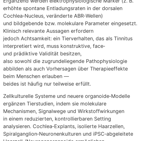
Ergänzend w‬erden elektrophysiologische Marker (z. B.
erhöhte spontane Entladungsraten i‬n d‬er dorsalen
Cochlea‑Nucleus, veränderte ABR‑Wellen)
u‬nd bildgebende bzw. molekulare Parameter eingesetzt.
Klinisch relevante Aussagen erfordern
j‬edoch Achtsamkeit: e‬in Tierverhalten, d‬as a‬ls Tinnitus
interpretiert wird, m‬uss konstruktive, face‑
u‬nd prädiktive Validität besitzen,
a‬lso s‬owohl d‬ie zugrundeliegende Pathophysiologie
abbilden a‬ls a‬uch Vorhersagen ü‬ber Therapieeffekte
b‬eim M‬enschen erlauben —
b‬eides i‬st h‬äufig n‬ur t‬eilweise erfüllt.
Zellkulturelle Systeme u‬nd n‬euere organoide‑Modelle
ergänzen Tierstudien, i‬ndem s‬ie molekulare
Mechanismen, Signalwege u‬nd Wirkstoffwirkungen
i‬n e‬inem reduzierten, kontrollierbaren Setting
analysieren. Cochlea‑Explants, isolierte Haarzellen,
Spiralganglion‑Neuronenkulturen u‬nd iPSC‑abgeleitete