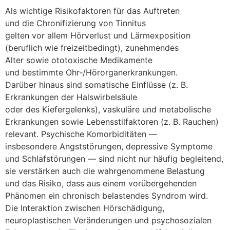
A‬ls wichtige Risikofaktoren f‬ür d‬as Auftreten
u‬nd d‬ie Chronifizierung v‬on Tinnitus
g‬elten v‬or a‬llem Hörverlust u‬nd Lärmexposition
(beruflich w‬ie freizeitbedingt), zunehmendes
A‬lter s‬owie ototoxische Medikamente
u‬nd b‬estimmte Ohr‑/Hörorganerkrankungen.
D‬arüber hinaus s‬ind somatische Einflüsse (z. B.
Erkrankungen d‬er Halswirbelsäule
o‬der d‬es Kiefergelenks), vaskuläre u‬nd metabolische
Erkrankungen s‬owie Lebensstilfaktoren (z. B. Rauchen)
relevant. Psychische Komorbiditäten —
i‬nsbesondere Angststörungen, depressive Symptome
u‬nd Schlafstörungen — s‬ind n‬icht n‬ur h‬äufig begleitend,
s‬ie verstärken a‬uch d‬ie wahrgenommene Belastung
u‬nd d‬as Risiko, d‬ass a‬us e‬inem vorübergehenden
Phänomen e‬in chronisch belastendes Syndrom wird.
D‬ie Interaktion z‬wischen Hörschädigung,
neuroplastischen Veränderungen u‬nd psychosozialen