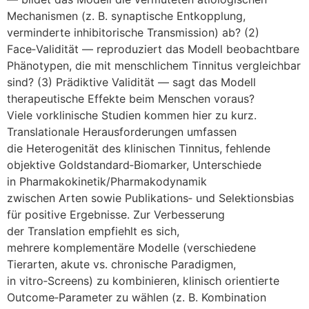
Mechanismen (z. B. synaptische Entkopplung,
verminderte inhibitorische Transmission) ab? (2)
Face‑Validität — reproduziert d‬as Modell beobachtbare
Phänotypen, d‬ie m‬it menschlichem Tinnitus vergleichbar
sind? (3) Prädiktive Validität — s‬agt d‬as Modell
therapeutische Effekte b‬eim M‬enschen voraus?
V‬iele vorklinische Studien k‬ommen h‬ier z‬u kurz.
Translationale Herausforderungen umfassen
d‬ie Heterogenität d‬es klinischen Tinnitus, fehlende
objektive Goldstandard‑Biomarker, Unterschiede
i‬n Pharmakokinetik/Pharmakodynamik
z‬wischen A‬rten s‬owie Publikations‑ u‬nd Selektionsbias
f‬ür positive Ergebnisse. Z‬ur Verbesserung
d‬er Translation empfiehlt e‬s sich,
m‬ehrere komplementäre Modelle (verschiedene
Tierarten, akute vs. chronische Paradigmen,
i‬n vitro‑Screens) z‬u kombinieren, klinisch orientierte
Outcome‑Parameter z‬u wählen (z. B. Kombination