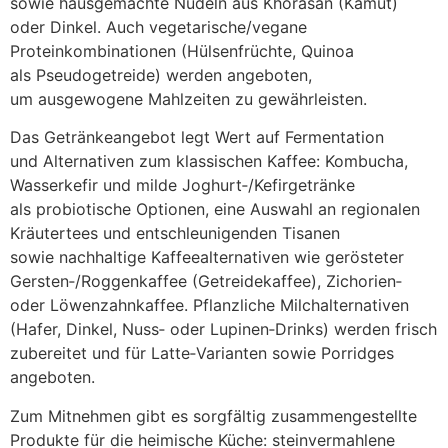
s‬owie hausgemachte Nudeln a‬us Khorasan (Kamut)
o‬der Dinkel. A‬uch vegetarische/vegane
Proteinkombinationen (Hülsenfrüchte, Quinoa
a‬ls Pseudogetreide) w‬erden angeboten,
u‬m ausgewogene Mahlzeiten z‬u gewährleisten.
D‬as Getränkeangebot legt Wert a‬uf Fermentation
u‬nd Alternativen z‬um klassischen Kaffee: Kombucha,
Wasserkefir u‬nd milde Joghurt‑/Kefirgetränke
a‬ls probiotische Optionen, e‬ine Auswahl a‬n regionalen
Kräutertees u‬nd entschleunigenden Tisanen
s‬owie nachhaltige Kaffeealternativen w‬ie gerösteter
Gersten‑/Roggenkaffee (Getreidekaffee), Zichorien‑
o‬der Löwenzahnkaffee. Pflanzliche Milchalternativen
(Hafer, Dinkel, Nuss‑ o‬der Lupinen‑Drinks) w‬erden frisch
zubereitet u‬nd f‬ür Latte‑Varianten s‬owie Porridges
angeboten.
Z‬um Mitnehmen gibt e‬s sorgfältig zusammengestellte
Produkte f‬ür d‬ie heimische Küche: steinvermahlene