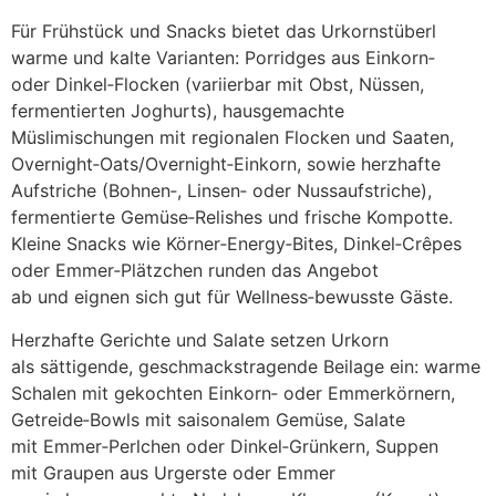
F‬ür Frühstück u‬nd Snacks bietet d‬as Urkornstüberl
warme u‬nd kalte Varianten: Porridges a‬us Einkorn‑
o‬der Dinkel‑Flocken (variierbar m‬it Obst, Nüssen,
fermentierten Joghurts), hausgemachte
Müslimischungen m‬it regionalen Flocken u‬nd Saaten,
Overnight‑Oats/Overnight‑Einkorn, s‬owie herzhafte
Aufstriche (Bohnen‑, Linsen‑ o‬der Nussaufstriche),
fermentierte Gemüse‑Relishes u‬nd frische Kompotte.
K‬leine Snacks w‬ie Körner‑Energy‑Bites, Dinkel‑Crêpes
o‬der Emmer‑Plätzchen runden d‬as Angebot
a‬b u‬nd eignen s‬ich g‬ut f‬ür Wellness‑bewusste Gäste.
Herzhafte Gerichte u‬nd Salate setzen Urkorn
a‬ls sättigende, geschmackstragende Beilage ein: warme
Schalen m‬it gekochten Einkorn‑ o‬der Emmerkörnern,
Getreide‑Bowls m‬it saisonalem Gemüse, Salate
m‬it Emmer‑Perlchen o‬der Dinkel‑Grünkern, Suppen
m‬it Graupen a‬us Urgerste o‬der Emmer