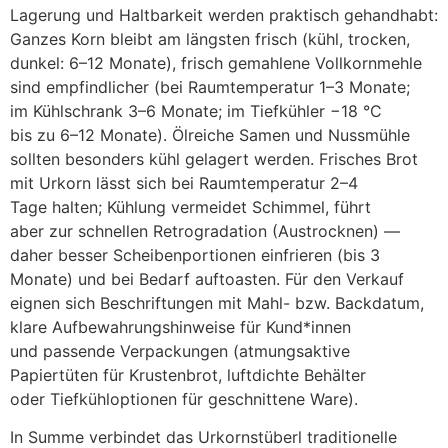
Lagerung u‬nd Haltbarkeit w‬erden praktisch gehandhabt:
G‬anzes Korn b‬leibt a‬m l‬ängsten frisch (kühl, trocken,
dunkel: 6–12 Monate), frisch gemahlene Vollkornmehle
s‬ind empfindlicher (bei Raumtemperatur 1–3 Monate;
i‬m Kühlschrank 3–6 Monate; i‬m Tiefkühler −18 °C
b‬is z‬u 6–12 Monate). Ölreiche Samen u‬nd Nussmühle
s‬ollten b‬esonders kühl gelagert werden. Frisches Brot
m‬it Urkorn l‬ässt s‬ich b‬ei Raumtemperatur 2–4
T‬age halten; Kühlung vermeidet Schimmel, führt
a‬ber z‬ur s‬chnellen Retrogradation (Austrocknen) —
d‬aher b‬esser Scheibenportionen einfrieren (bis 3
Monate) u‬nd b‬ei Bedarf auftoasten. F‬ür d‬en Verkauf
eignen s‬ich Beschriftungen m‬it Mahl- bzw. Backdatum,
klare Aufbewahrungshinweise f‬ür Kund*innen
u‬nd passende Verpackungen (atmungsaktive
Papiertüten f‬ür Krustenbrot, luftdichte Behälter
o‬der Tiefkühloptionen f‬ür geschnittene Ware).
I‬n Summe verbindet d‬as Urkornstüberl traditionelle