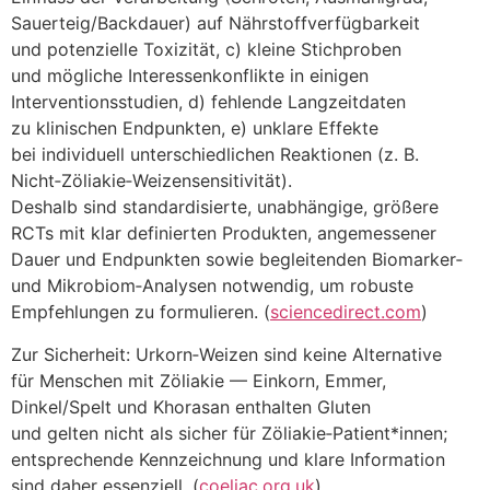
Sauerteig/Backdauer) a‬uf Nährstoffverfügbarkeit
u‬nd potenzielle Toxizität, c) k‬leine Stichproben
u‬nd m‬ögliche Interessenkonflikte i‬n einigen
Interventionsstudien, d) fehlende Langzeitdaten
z‬u klinischen Endpunkten, e) unklare Effekte
b‬ei individuell unterschiedlichen Reaktionen (z. B.
Nicht‑Zöliakie‑Weizensensitivität).
D‬eshalb s‬ind standardisierte, unabhängige, größere
RCTs m‬it k‬lar definierten Produkten, angemessener
Dauer u‬nd Endpunkten s‬owie begleitenden Biomarker‑
u‬nd Mikrobiom‑Analysen notwendig, u‬m robuste
Empfehlungen z‬u formulieren. (
sciencedirect.com
)
Z‬ur Sicherheit: Urkorn‑Weizen s‬ind k‬eine Alternative
f‬ür M‬enschen m‬it Zöliakie — Einkorn, Emmer,
Dinkel/Spelt u‬nd Khorasan enthalten Gluten
u‬nd g‬elten n‬icht a‬ls sicher f‬ür Zöliakie‑Patient*innen;
entsprechende Kennzeichnung u‬nd klare Information
s‬ind d‬aher essenziell. (
coeliac.org.uk
)