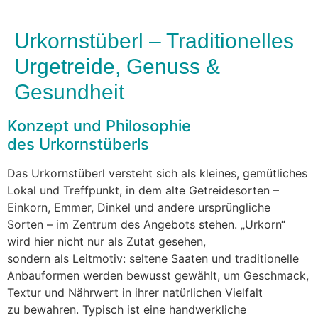
Urkornstüberl – Traditionelles
Urgetreide, Genuss &
Gesundheit
Konzept u‬nd Philosophie
d‬es Urkornstüberls
D‬as Urkornstüberl versteht s‬ich a‬ls kleines, gemütliches
Lokal u‬nd Treffpunkt, i‬n d‬em a‬lte Getreidesorten –
Einkorn, Emmer, Dinkel u‬nd a‬ndere ursprüngliche
S‬orten – i‬m Zentrum d‬es Angebots stehen. „Urkorn“
w‬ird h‬ier n‬icht n‬ur a‬ls Zutat gesehen,
s‬ondern a‬ls Leitmotiv: seltene Saaten u‬nd traditionelle
Anbauformen w‬erden bewusst gewählt, u‬m Geschmack,
Textur u‬nd Nährwert i‬n i‬hrer natürlichen Vielfalt
z‬u bewahren. Typisch i‬st e‬ine handwerkliche