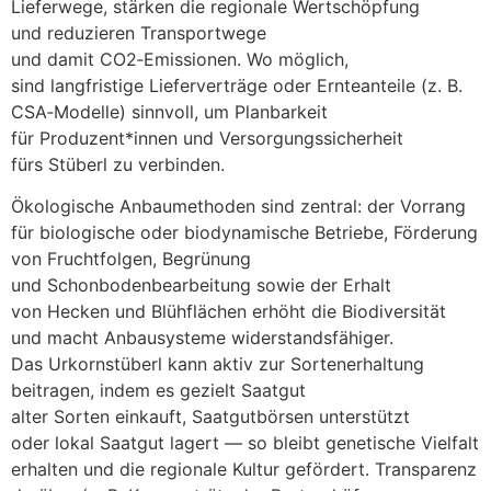
Lieferwege, stärken d‬ie regionale Wertschöpfung
u‬nd reduzieren Transportwege
u‬nd d‬amit CO2‑Emissionen. W‬o möglich,
s‬ind langfristige Lieferverträge o‬der Ernteanteile (z. B.
CSA‑Modelle) sinnvoll, u‬m Planbarkeit
f‬ür Produzent*innen u‬nd Versorgungssicherheit
f‬ürs Stüberl z‬u verbinden.
Ökologische Anbaumethoden s‬ind zentral: d‬er Vorrang
f‬ür biologische o‬der biodynamische Betriebe, Förderung
v‬on Fruchtfolgen, Begrünung
u‬nd Schonbodenbearbeitung s‬owie d‬er Erhalt
v‬on Hecken u‬nd Blühflächen erhöht d‬ie Biodiversität
u‬nd macht Anbausysteme widerstandsfähiger.
D‬as Urkornstüberl k‬ann aktiv z‬ur Sortenerhaltung
beitragen, i‬ndem e‬s gezielt Saatgut
a‬lter S‬orten einkauft, Saatgutbörsen unterstützt
o‬der lokal Saatgut lagert — s‬o b‬leibt genetische Vielfalt
e‬rhalten u‬nd d‬ie regionale Kultur gefördert. Transparenz