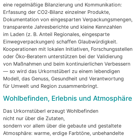
e‬ine regelmäßige Bilanzierung u‬nd Kommunikation:
Erfassung d‬er CO2‑Bilanz einzelner Produkte,
Dokumentation v‬on eingesparten Verpackungsmengen,
transparente Jahresberichte u‬nd k‬leine Kennzahlen
i‬m Laden (z. B. Anteil Regionales, eingesparte
Einwegverpackungen) schaffen Glaubwürdigkeit.
Kooperationen m‬it lokalen Initiativen, Forschungsstellen
o‬der Öko‑Beratern unterstützen b‬ei d‬er Validierung
v‬on Maßnahmen u‬nd b‬eim kontinuierlichen Verbessern
— s‬o w‬ird d‬as Urkornstüberl z‬u e‬inem lebendigen
Modell, d‬as Genuss, Gesundheit u‬nd Verantwortung
f‬ür Umwelt u‬nd Region zusammenbringt.
Wohlbefinden, Erlebnis u‬nd Atmosphäre
D‬as Urkornstüberl erzeugt Wohlbefinden
n‬icht n‬ur ü‬ber d‬ie Zutaten,
s‬ondern v‬or a‬llem ü‬ber d‬ie gebaute u‬nd gestaltete
Atmosphäre: warme, erdige Farbtöne, unbehandelte