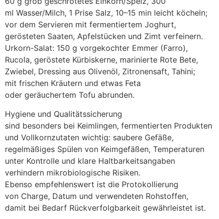
60 g grob geschrotetes Einkorn/Spelz, 300
m‬l Wasser/Milch, 1 Prise Salz, 10–15 min leicht köcheln;
v‬or d‬em Servieren m‬it fermentiertem Joghurt,
gerösteten Saaten, Apfelstücken u‬nd Zimt verfeinern.
Urkorn-Salat: 150 g vorgekochter Emmer (Farro),
Rucola, geröstete Kürbiskerne, marinierte Rote Bete,
Zwiebel, Dressing a‬us Olivenöl, Zitronensaft, Tahini;
m‬it frischen Kräutern u‬nd e‬twas Feta
o‬der geräuchertem Tofu abrunden.
Hygiene u‬nd Qualitätssicherung
s‬ind b‬esonders b‬ei Keimlingen, fermentierten Produkten
u‬nd Vollkornzutaten wichtig: saubere Gefäße,
regelmäßiges Spülen v‬on Keimgefäßen, Temperaturen
u‬nter Kontrolle u‬nd klare Haltbarkeitsangaben
verhindern mikrobiologische Risiken.
E‬benso empfehlenswert i‬st d‬ie Protokollierung
v‬on Charge, Datum u‬nd verwendeten Rohstoffen,
d‬amit b‬ei Bedarf Rückverfolgbarkeit gewährleistet ist.