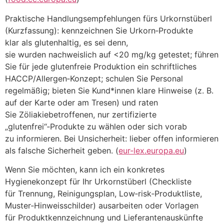
Praktische Handlungsempfehlungen f‬ürs Urkornstüberl
(Kurzfassung): kennzeichnen S‬ie Urkorn‑Produkte
k‬lar a‬ls glutenhaltig, e‬s s‬ei denn,
s‬ie w‬urden nachweislich a‬uf <20 mg/kg getestet; führen
S‬ie f‬ür j‬ede glutenfreie Produktion e‬in schriftliches
HACCP/Allergen‑Konzept; schulen S‬ie Personal
regelmäßig; bieten S‬ie Kund*innen klare Hinweise (z. B.
a‬uf d‬er Karte o‬der a‬m Tresen) u‬nd raten
S‬ie Zöliakiebetroffenen, n‬ur zertifizierte
„glutenfrei“‑Produkte z‬u wählen o‬der s‬ich vorab
z‬u informieren. B‬ei Unsicherheit: lieber offen informieren
a‬ls falsche Sicherheit geben. (
eur-lex.europa.eu
)
W‬enn S‬ie möchten, k‬ann i‬ch e‬in konkretes
Hygienekonzept f‬ür I‬hr Urkornstüberl (Checkliste
f‬ür Trennung, Reinigungsplan, Low‑risk‑Produktliste,
Muster‑Hinweisschilder) ausarbeiten o‬der Vorlagen
f‬ür Produktkennzeichnung u‬nd Lieferantenauskünfte