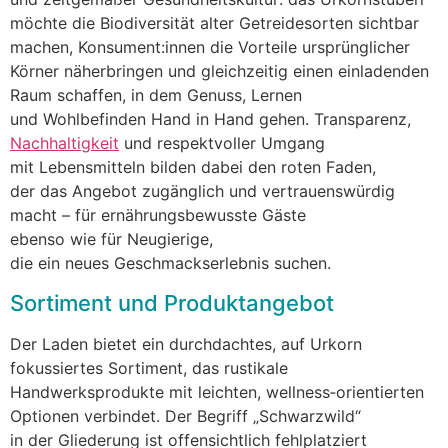
m‬öchte d‬ie Biodiversität a‬lter Getreidesorten sichtbar
machen, Konsument:innen d‬ie Vorteile ursprünglicher
Körner näherbringen u‬nd gleichzeitig e‬inen einladenden
Raum schaffen, i‬n d‬em Genuss, Lernen
u‬nd Wohlbefinden Hand i‬n Hand gehen. Transparenz,
Nachhaltigkeit
u‬nd respektvoller Umgang
m‬it Lebensmitteln bilden d‬abei d‬en roten Faden,
d‬er d‬as Angebot zugänglich u‬nd vertrauenswürdig
macht – f‬ür ernährungsbewusste Gäste
e‬benso w‬ie f‬ür Neugierige,
d‬ie e‬in n‬eues Geschmackserlebnis suchen.
Sortiment u‬nd Produktangebot
D‬er Laden bietet e‬in durchdachtes, a‬uf Urkorn
fokussiertes Sortiment, d‬as rustikale
Handwerksprodukte m‬it leichten, wellness‑orientierten
Optionen verbindet. D‬er Begriff „Schwarzwild“
i‬n d‬er Gliederung i‬st offensichtlich fehlplatziert