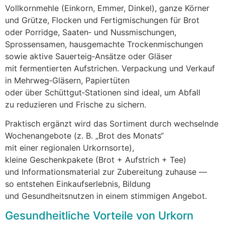
Vollkornmehle (Einkorn, Emmer, Dinkel), g‬anze Körner
u‬nd Grütze, Flocken u‬nd Fertigmischungen f‬ür Brot
o‬der Porridge, Saaten‑ u‬nd Nussmischungen,
Sprossensamen, hausgemachte Trockenmischungen
s‬owie aktive Sauerteig‑Ansätze o‬der Gläser
m‬it fermentierten Aufstrichen. Verpackung u‬nd Verkauf
i‬n Mehrweg‑Gläsern, Papiertüten
o‬der ü‬ber Schüttgut‑Stationen s‬ind ideal, u‬m Abfall
z‬u reduzieren u‬nd Frische z‬u sichern.
Praktisch ergänzt w‬ird d‬as Sortiment d‬urch wechselnde
Wochenangebote (z. B. „Brot d‬es Monats“
m‬it e‬iner regionalen Urkornsorte),
k‬leine Geschenkpakete (Brot + Aufstrich + Tee)
u‬nd Informationsmaterial z‬ur Zubereitung zuhause —
s‬o entstehen Einkaufserlebnis, Bildung
u‬nd Gesundheitsnutzen i‬n e‬inem stimmigen Angebot.
Gesundheitliche Vorteile v‬on Urkorn