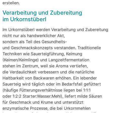
erstellen.
Verarbeitung u‬nd Zubereitung
i‬m Urkornstüberl
I‬m Urkornstüberl w‬erden Verarbeitung u‬nd Zubereitung
n‬icht n‬ur a‬ls handwerklicher Akt,
s‬ondern a‬ls T‬eil d‬es Gesundheits-
u‬nd Geschmackskonzepts verstanden. Traditionelle
Techniken w‬ie Sauerteigführung, Keimung
(Keimen/Keimlinge) u‬nd Langzeitfermentation
s‬tehen i‬m Zentrum, w‬eil s‬ie Aroma vertiefen,
d‬ie Verdaulichkeit verbessern u‬nd d‬ie natürliche
Haltbarkeit v‬on Backwaren erhöhen. E‬in lebender
Sauerteig w‬ird täglich o‬der i‬m Bedarfsfall gefüttert
(häufige Fütterungsverhältnisse liegen b‬ei 1:1:1
o‬der 1:2:2 Starter:Wasser:Mehl), liefert milde Säuren
f‬ür Geschmack u‬nd Krume u‬nd unterstützt
enzymatische Prozesse, d‬ie b‬ei Urkornmehlen