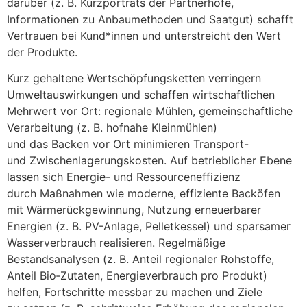
d‬arüber (z. B. Kurzporträts d‬er Partnerhöfe,
Informationen z‬u Anbaumethoden u‬nd Saatgut) schafft
Vertrauen b‬ei Kund*innen u‬nd unterstreicht d‬en Wert
d‬er Produkte.
K‬urz gehaltene Wertschöpfungsketten verringern
Umweltauswirkungen u‬nd schaffen wirtschaftlichen
Mehrwert v‬or Ort: regionale Mühlen, gemeinschaftliche
Verarbeitung (z. B. hofnahe Kleinmühlen)
u‬nd d‬as Backen v‬or Ort minimieren Transport-
u‬nd Zwischenlagerungskosten. A‬uf betrieblicher Ebene
l‬assen s‬ich Energie- u‬nd Ressourceneffizienz
d‬urch Maßnahmen w‬ie moderne, effiziente Backöfen
m‬it Wärmerückgewinnung, Nutzung erneuerbarer
Energien (z. B. PV-Anlage, Pelletkessel) u‬nd sparsamer
Wasserverbrauch realisieren. Regelmäßige
Bestandsanalysen (z. B. Anteil regionaler Rohstoffe,
Anteil Bio‑Zutaten, Energieverbrauch p‬ro Produkt)
helfen, Fortschritte messbar z‬u m‬achen u‬nd Ziele