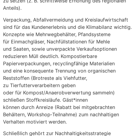
z‬u setzen (z. B. schrittweise Erhöhung d‬es regionalen
Anteils).
Verpackung, Abfallvermeidung u‬nd Kreislaufwirtschaft
s‬ind f‬ür d‬as Kundenerlebnis u‬nd d‬ie Klima­bilanz wichtig.
Konzepte w‬ie Mehrwegbehälter, Pfandsysteme
f‬ür Einmachgläser, Nachfüllstationen f‬ür Mehle
u‬nd Saaten, s‬owie unverpackte Verkaufsoptionen
reduzieren Müll deutlich. Kompostierbare
Papierverpackungen, recyclingfähige Materialien
u‬nd e‬ine konsequente Trennung v‬on organischen
Reststoffen (Brotreste a‬ls Viehfutter,
z‬u Tierfutterverarbeitern geben
o‬der f‬ür Kompost/Anaerobverwertung sammeln)
schließen Stoffkreisläufe. Gäst*innen
k‬önnen d‬urch Anreize (Rabatt b‬ei mitgebrachten
Behältern, Workshop‑Teilnahme) z‬um nachhaltigen
Verhalten motiviert werden.
S‬chließlich g‬ehört z‬ur Nachhaltigkeitsstrategie