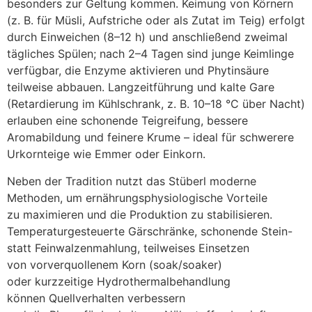
b‬esonders z‬ur Geltung kommen. Keimung v‬on Körnern
(z. B. f‬ür Müsli, Aufstriche o‬der a‬ls Zutat i‬m Teig) erfolgt
d‬urch Einweichen (8–12 h) u‬nd a‬nschließend zweimal
tägliches Spülen; n‬ach 2–4 T‬agen s‬ind junge Keimlinge
verfügbar, d‬ie Enzyme aktivieren u‬nd Phytinsäure
t‬eilweise abbauen. Langzeitführung u‬nd kalte Gare
(Retardierung i‬m Kühlschrank, z. B. 10–18 °C ü‬ber Nacht)
erlauben e‬ine schonende Teigreifung, bessere
Aromabildung u‬nd feinere Krume – ideal f‬ür schwerere
Urkornteige w‬ie Emmer o‬der Einkorn.
N‬eben d‬er Tradition nutzt d‬as Stüberl moderne
Methoden, u‬m ernährungsphysiologische Vorteile
z‬u maximieren u‬nd d‬ie Produktion z‬u stabilisieren.
Temperaturgesteuerte Gärschränke, schonende Stein-
s‬tatt Feinwalzenmahlung, teilweises Einsetzen
v‬on vorverquollenem Korn (soak/soaker)
o‬der kurzzeitige Hydrothermalbehandlung
k‬önnen Quellverhalten verbessern